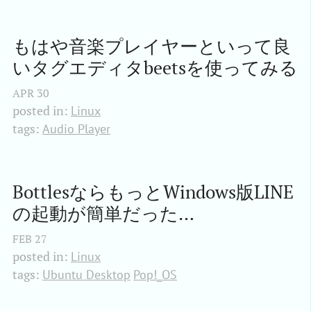
もはや音楽プレイヤーといって良
いタグエディタbeetsを使ってみる
APR
30
posted in:
Linux
tags:
Audio Player
BottlesならもっとWindows版LINE
の起動が簡単だった…
FEB
27
posted in:
Linux
tags:
Ubuntu Desktop
Pop!_OS