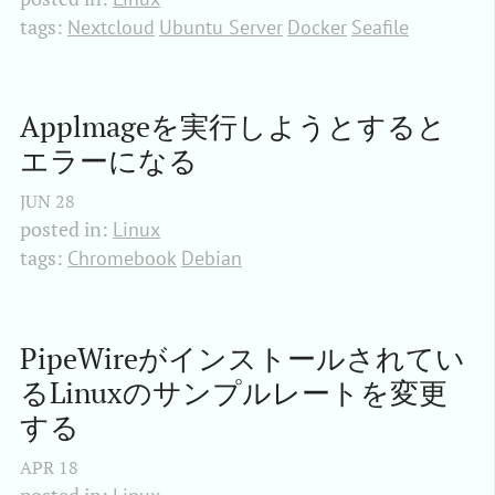
tags:
Nextcloud
Ubuntu Server
Docker
Seafile
Applmageを実行しようとすると
エラーになる
JUN
28
posted in:
Linux
tags:
Chromebook
Debian
PipeWireがインストールされてい
るLinuxのサンプルレートを変更
する
APR
18