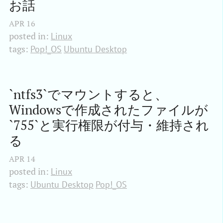
お話
APR
16
posted in:
Linux
tags:
Pop!_OS
Ubuntu Desktop
`ntfs3`でマウントすると、
Windowsで作成されたファイルが
`755`と実行権限が付与・維持され
る
APR
14
posted in:
Linux
tags:
Ubuntu Desktop
Pop!_OS