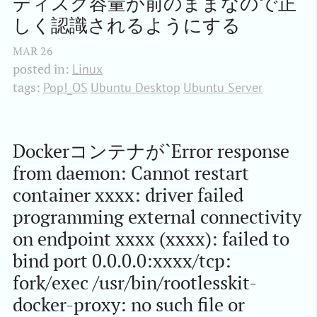
ディスク容量が前のままなので正
しく認識されるようにする
MAR
26
posted in:
Linux
tags:
Pop!_OS
Ubuntu Desktop
Ubuntu Server
Dockerコンテナが`Error response 
from daemon: Cannot restart 
container xxxx: driver failed 
programming external connectivity 
on endpoint xxxx (xxxx): failed to 
bind port 0.0.0.0:xxxx/tcp: 
fork/exec /usr/bin/rootlesskit-
docker-proxy: no such file or 