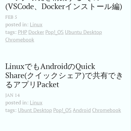
(VSCode、Dockerインストール編)
FEB
5
posted in:
Linux
tags:
PHP
Docker
Pop!_OS
Ubuntu Desktop
Chromebook
LinuxでもAndroidのQuick 
Share(クイックシェア)で共有でき
るアプリPacket
JAN
14
posted in:
Linux
tags:
Ubunt Desktop
Pop!_OS
Android
Chromebook