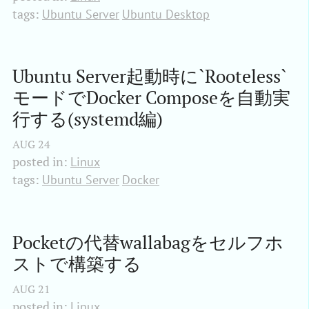
tags:
Ubuntu Server
Ubuntu Desktop
Ubuntu Server起動時に`Rooteless`
モードでDocker Composeを自動実
行する(systemd編)
AUG
24
posted in:
Linux
tags:
Ubuntu Server
Docker
Pocketの代替wallabagをセルフホ
ストで構築する
AUG
21
posted in:
Linux