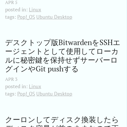
APR
5
posted in:
Linux
tags:
Pop!_OS
Ubuntu Desktop
デスクトップ版BitwardenをSSHエ
ージェントとして使用してローカ
ルに秘密鍵を保持せずサーバーロ
グインやGit pushする
APR
3
posted in:
Linux
tags:
Pop!_OS
Ubuntu Desktop
クーロンしてディスク換装したら