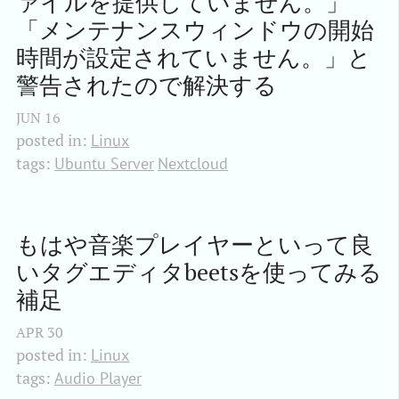
ァイルを提供していません。」
「メンテナンスウィンドウの開始
時間が設定されていません。」と
警告されたので解決する
JUN
16
posted in:
Linux
tags:
Ubuntu Server
Nextcloud
もはや音楽プレイヤーといって良
いタグエディタbeetsを使ってみる 
補足
APR
30
posted in:
Linux
tags:
Audio Player