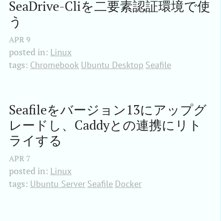
SeaDrive-Cliを二要素認証環境で使
う
APR
9
posted in:
Linux
tags:
Chromebook
Ubuntu Desktop
Seafile
Seafileをバージョン13にアップグ
レードし、Caddyとの連携にリト
ライする
APR
7
posted in:
Linux
tags:
Ubuntu Server
Seafile
Docker