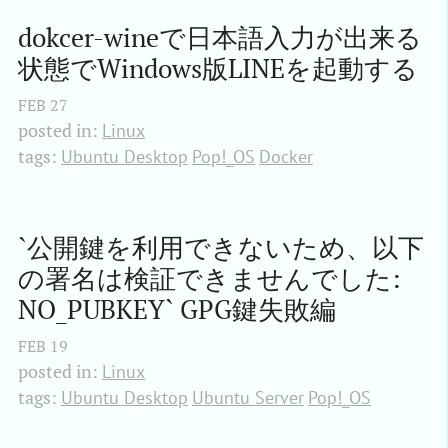
dokcer-wineで日本語入力が出来る
状態でWindows版LINEを起動する
FEB
27
posted in:
Linux
tags:
Ubuntu Desktop
Pop!_OS
Docker
`公開鍵を利用できないため、以下
の署名は検証できませんでした: 
NO_PUBKEY` GPG鍵失敗編
FEB
19
posted in:
Linux
tags:
Ubuntu Desktop
Ubuntu Server
Pop!_OS