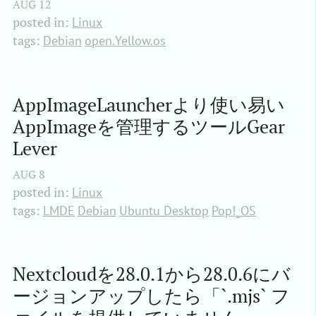
AUG
12
posted in:
Linux
tags:
Debian
open.Yellow.os
AppImageLauncherより使い易い
AppImageを管理するツールGear 
Lever
AUG
8
posted in:
Linux
tags:
LMDE
Debian
Ubuntu Desktop
Pop!_OS
Nextcloudを28.0.1から28.0.6にバ
ージョンアップしたら「`.mjs` フ