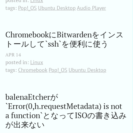
posted in:
Linux
tags:
Pop!_OS
Ubuntu Desktop
Audio Player
ChromebookにBitwardenをインス
トールして`ssh`を便利に使う
APR
14
posted in:
Linux
tags:
Chromebook
Pop!_OS
Ubuntu Desktop
balenaEtcherが
`Error(0,h.requestMetadata) is not 
a function`となってISOの書き込み
が出来ない