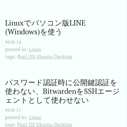
Linuxでパソコン版LINE 
(Windows)を使う
MAR
14
posted in:
Linux
tags:
Pop!_OS
Ubuntu Desktop
パスワード認証時に公開鍵認証を
使わない、BitwardenをSSHエージ
ェントとして使わせない
MAR
11
posted in:
Linux
tags:
Pop!_OS
Ubuntu Desktop