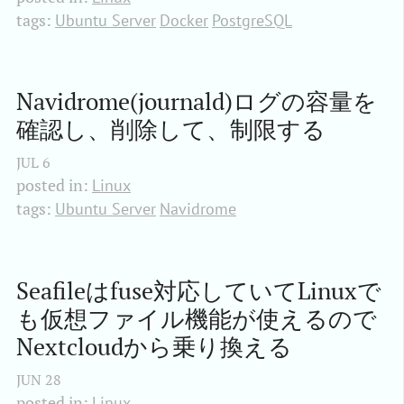
tags:
Ubuntu Server
Docker
PostgreSQL
Navidrome(journald)ログの容量を
確認し、削除して、制限する
JUL
6
posted in:
Linux
tags:
Ubuntu Server
Navidrome
Seafileはfuse対応していてLinuxで
も仮想ファイル機能が使えるので
Nextcloudから乗り換える
JUN
28
posted in:
Linux