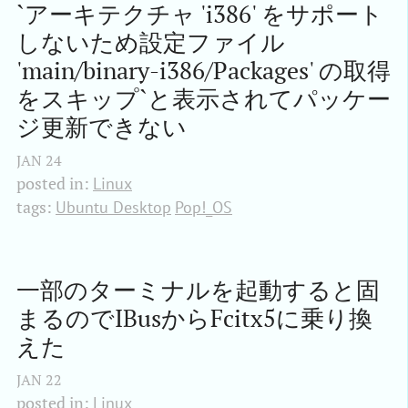
`アーキテクチャ 'i386' をサポート
しないため設定ファイル 
'main/binary-i386/Packages' の取得
をスキップ`と表示されてパッケー
ジ更新できない
JAN
24
posted in:
Linux
tags:
Ubuntu Desktop
Pop!_OS
一部のターミナルを起動すると固
まるのでIBusからFcitx5に乗り換
えた
JAN
22
posted in:
Linux