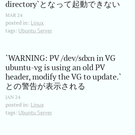
directory`となって起動できない
MAR
24
posted in:
Linux
tags:
Ubuntu Server
`WARNING: PV /dev/sdxn in VG 
ubuntu-vg is using an old PV 
header, modify the VG to update.`
との警告が表示される
JAN
24
posted in:
Linux
tags:
Ubuntu Server