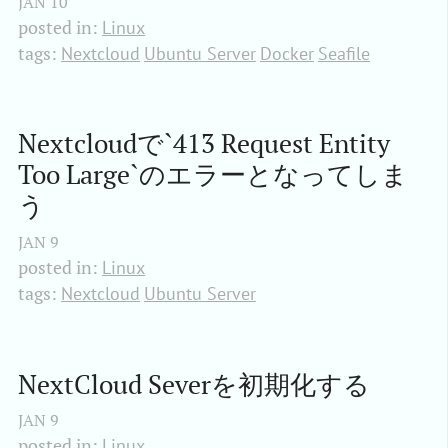
JAN
10
posted in:
Linux
tags:
Nextcloud
Ubuntu Server
Docker
Seafile
Nextcloudで`413 Request Entity 
Too Large`のエラーとなってしま
う
JAN
9
posted in:
Linux
tags:
Nextcloud
Ubuntu Server
NextCloud Severを初期化する
JAN
9
posted in:
Linux