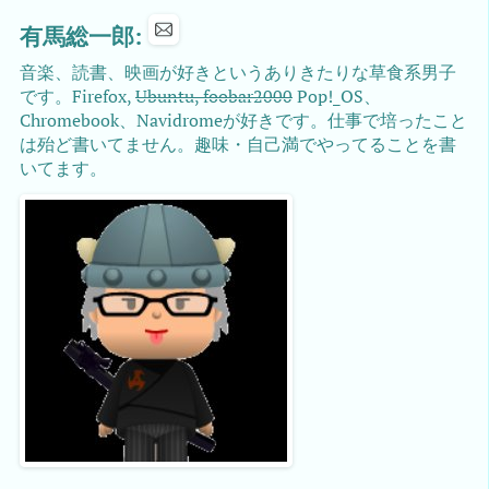
有馬総一郎:
音楽、読書、映画が好きというありきたりな草食系男子
です。Firefox,
Ubuntu, foobar2000
Pop!_OS、
Chromebook、Navidromeが好きです。仕事で培ったこと
は殆ど書いてません。趣味・自己満でやってることを書
いてます。