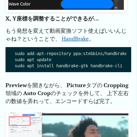
X, Y座標を調整することができるが…
もう発想を変えて動画変換ソフト使えばいいんじ
ゃね？ということで、
HandBrake
。
sudo add-apt-repository ppa:stebbins/handbrake-rel
sudo apt update

Preview
を開きながら、
Picture
タブの
Cropping
領域の
Auto Crop
のチェックを外して、 上下左右
の数値を弄れって、エンコードすらば完了。