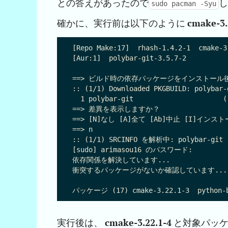
との答えがあったので
sudo pacman -Syu
確かに、実行前は以下のように
cmake-3.
[Repo Make:17]  rhash-1.4.2-1  cmake-3
[Aur:1]  polybar-git-3.5.7-2

==> ビルド時の依存パッケージをインストール後に
:: (1/1) Downloaded PKGBUILD: polybar-g
  1 polybar-git                  
==> 差異を表示しますか？

==> [N]なし [A]全て [Ab]中止 [I]インスト
==> n

:: (1/1) SRCINFO を解析中: polybar-git

[sudo] arimasou16 のパスワード:          
依存関係を解決しています...

衝突するパッケージがないか確認しています...

実行後は、
cmake-3.22.1-4
と対象パッケ