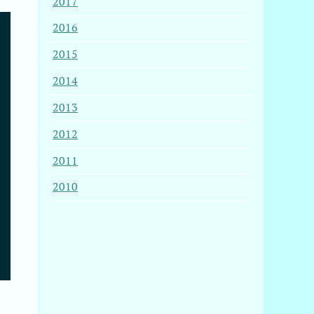
2017
2016
hon-docutils-1:0.16-2  python-imagesize-1.3.0-3  python-
2015
2014
2013
2012
2011
2010
、