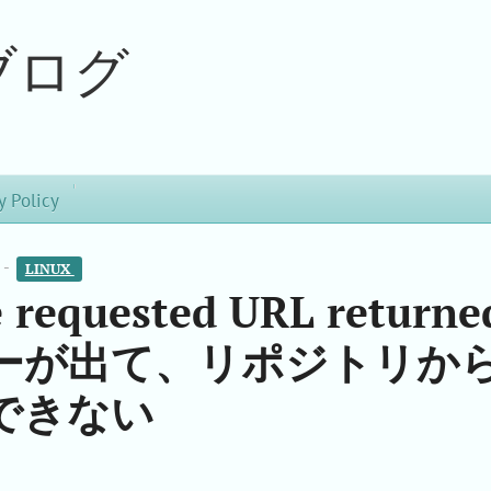
ブログ
y Policy
 -
LINUX 
 requested URL returne
`とエラーが出て、リポジトリか
できない