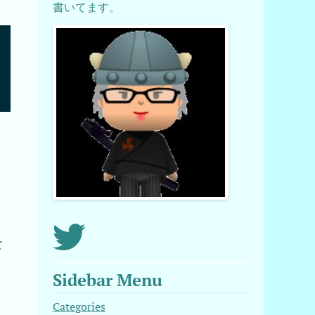
書いてます。
he requested URL returned error: 404

he requested URL returned error: 404

ました : The requested URL returned error: 404

he requested URL returned error: 404

に
Sidebar Menu
Categories