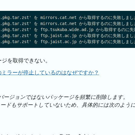
.pkg.tar.zst' を mirrors.cat.net から取得するのに失敗しました : T
.pkg.tar.zst' を mirrors.cat.net から取得するのに失敗しました : T
pkg.tar.zst' を ftp.tsukuba.wide.ad.jp から取得するのに失敗し
.pkg.tar.zst' を ftp.jaist.ac.jp から取得するのに失敗しました : T
ージを取得できない。
ほとんどのミラーが停止しているのはなぜですか？
、最新バージョンではないパッケージを頻繁に削除します。
グレードもサポートしていないため、具体的には次のよう