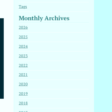
Tags
Monthly Archives
hon-docutils-1:0.16-2  python-imagesize-1.3.0-3  python-
2026
2025
2024
2023
2022
2021
2020
2019
2018