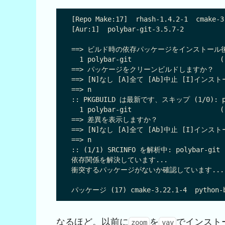
[Repo Make:17]  rhash-1.4.2-1  cmake-3
[Aur:1]  polybar-git-3.5.7-2

==> ビルド時の依存パッケージをインストール後に
  1 polybar-git                  
==> パッケージをクリーンビルドしますか？

==> [N]なし [A]全て [Ab]中止 [I]インスト
==> n

:: PKGBUILD は最新です、スキップ (1/0): pol
  1 polybar-git                  
==> 差異を表示しますか？

==> [N]なし [A]全て [Ab]中止 [I]インスト
==> n

:: (1/1) SRCINFO を解析中: polybar-git

依存関係を解決しています...

衝突するパッケージがないか確認しています...

なるほど。以前に
を
でインスト
zoom
yay