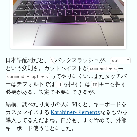
日本語配列だと、
バックスラッシュが、
\
opt + ¥
という変則さ。カットペイストが
→
command + c
ってやりにくい…またタッチバ
command + opt + v
ーはデフォルトでは
を押すには
キーを押す
F1
fn
必要がある。設定で不要にできるが。
結構、調べたり周りの人に聞くと、キーボードを
カスタマイズする
Karabiner-Elements
なるものを
導入してるんだよね。自分も、すぐ諦めて、外部
キーボード使うことにした。