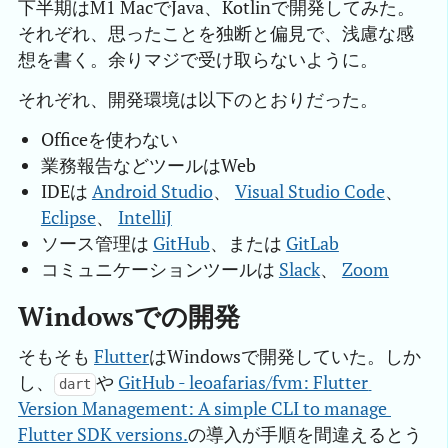
下半期はM1 MacでJava、Kotlinで開発してみた。
それぞれ、思ったことを独断と偏見で、浅慮な感
想を書く。余りマジで受け取らないように。
それぞれ、開発環境は以下のとおりだった。
Officeを使わない
業務報告などツールはWeb
IDEは
Android Studio
、
Visual Studio Code
、
Eclipse
、
IntelliJ
ソース管理は
GitHub
、または
GitLab
コミュニケーションツールは
Slack
、
Zoom
Windowsでの開発
そもそも
Flutter
はWindowsで開発していた。しか
し、
や
GitHub - leoafarias/fvm: Flutter 
dart
Version Management: A simple CLI to manage 
Flutter SDK versions.
の導入が手順を間違えるとう