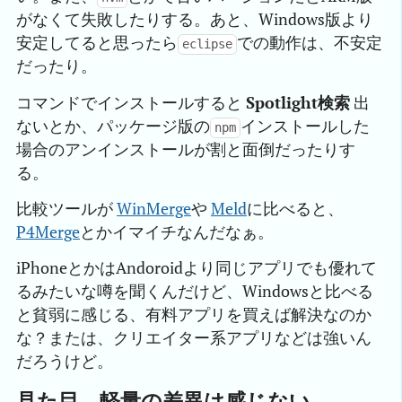
がなくて失敗したりする。あと、Windows版より
安定してると思ったら
での動作は、不安定
eclipse
だったり。
コマンドでインストールすると
Spotlight検索
出
ないとか、パッケージ版の
インストールした
npm
場合のアンインストールが割と面倒だったりす
る。
比較ツールが
WinMerge
や
Meld
に比べると、
P4Merge
とかイマイチなんだなぁ。
iPhoneとかはAndoroidより同じアプリでも優れて
るみたいな噂を聞くんだけど、Windowsと比べる
と貧弱に感じる、有料アプリを買えば解決なのか
な？または、クリエイター系アプリなどは強いん
だろうけど。
見た目、軽量の差異は感じない