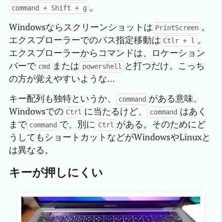
。
command + Shift + g
Windowsならスクリーンショットは
。
PrintScreen
エクスプローラーでのパス指定移動は
。
Ctlr + l
エクスプローラーからコマンドは、ロケーション
バーで
または
と打つだけ。こっち
cmd
powershell
の方が覚えやすいような…
キー配列も独特というか、
がある意味、
command
Windowsでの
に当たるけど、
はあく
Ctrl
command
まで
で、別に
がある。そのためにど
command
Ctrl
うしてもショートカットなどがWindowsやLinuxと
は異なる。
キーが押しにくい