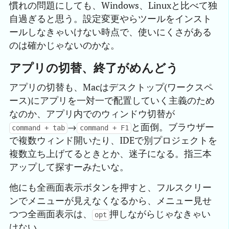
慣れの問題にしても、Windows、Linuxと比べて独
自過ぎると思う。設定変更やらツールをインスト
ールしなきゃいけない時点で、使いにくさがある
のは確かじゃないのかな。
アプリの切替、終了がめんどう
アプリの切替も、Macはデスクトップ(ワークスペ
ース)にアプリを一対一で配置していく主義のため
なのか、アプリ内でのウィンドウ切替が
→
と面倒。ブラウザー
command + tab
command + F1
で複数ウィンド開いたり、IDEで別プロジェクトを
複数立ち上げてるときとか、迷子になる。指三本
アップして探すーみたいな。
他にも全画面表示ボタンを押すと、フルスクリー
ンでメニューが見えなくなるから、メニュー見せ
つつ全画面表示は、
押しながらじゃなきゃい
opt
けない。