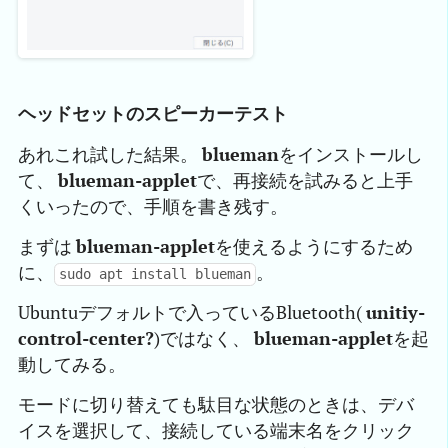
ヘッドセットのスピーカーテスト
あれこれ試した結果。
blueman
をインストールし
て、
blueman-applet
で、再接続を試みると上手
くいったので、手順を書き残す。
まずは
blueman-applet
を使えるようにするため
に、
。
sudo apt install blueman
Ubuntuデフォルトで入っているBluetooth(
unitiy-
control-center?
)ではなく、
blueman-applet
を起
動してみる。
モードに切り替えても駄目な状態のときは、デバ
イスを選択して、接続している端末名をクリック