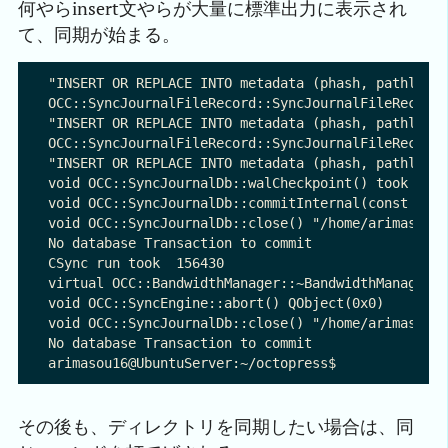
何やらinsert文やらが大量に標準出力に表示され
て、同期が始まる。
"INSERT OR REPLACE INTO metadata (phash, pathlen, 
OCC::SyncJournalFileRecord::SyncJournalFileRecord(
"INSERT OR REPLACE INTO metadata (phash, pathlen, 
OCC::SyncJournalFileRecord::SyncJournalFileRecord(
"INSERT OR REPLACE INTO metadata (phash, pathlen, 
void OCC::SyncJournalDb::walCheckpoint() took 0 ms
void OCC::SyncJournalDb::commitInternal(const QStr
void OCC::SyncJournalDb::close() "/home/arimasou16
No database Transaction to commit

CSync run took  156430

virtual OCC::BandwidthManager::~BandwidthManager()
void OCC::SyncEngine::abort() QObject(0x0)

void OCC::SyncJournalDb::close() "/home/arimasou16
No database Transaction to commit

その後も、ディレクトリを同期したい場合は、同