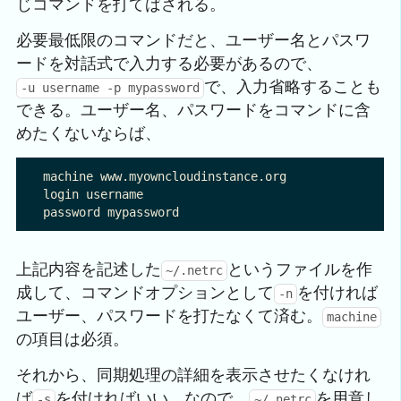
じコマンドを打てばされる。
必要最低限のコマンドだと、ユーザー名とパスワ
ードを対話式で入力する必要があるので、
で、入力省略することも
-u username -p mypassword
できる。ユーザー名、パスワードをコマンドに含
めたくないならば、
machine www.myowncloudinstance.org

login username

上記内容を記述した
というファイルを作
~/.netrc
成して、コマンドオプションとして
を付ければ
-n
ユーザー、パスワードを打たなくて済む。
machine
の項目は必須。
それから、同期処理の詳細を表示させたくなけれ
ば
を付ければいい。なので、
を用意し
-s
~/.netrc