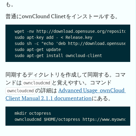
も。
普通にownClound Clinetをインストールする。
wget -nv http://download.opensuse.org/repositories
sudo apt-key add - < Release.key

sudo sh -c "echo 'deb http://download.opensuse.org
sudo apt-get update

同期するディクレトリを作成して同期する。コマ
ンドは
と覚えやすい。コマンド
owncloudcmd
の詳細は
Advanced Usage  ownCloud 
owncloudcmd
Client Manual 2.1.1 documentation
にある。
mkdir octopress
