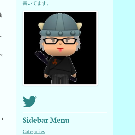
書いてます。
触
よ
セ
い
Sidebar Menu
Categories