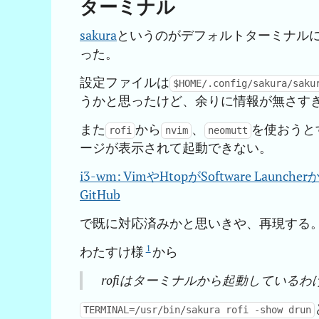
ターミナル
sakura
というのがデフォルトターミナル
った。
設定ファイルは
$HOME/.config/sakura/saku
うかと思ったけど、余りに情報が無さす
また
から
、
を使おうと
rofi
nvim
neomutt
ージが表示されて起動できない。
i3-wm: VimやHtopがSoftware Launcherから
GitHub
で既に対応済みかと思いきや、再現する
1
わたすけ様
から
rofiはターミナルから起動している
TERMINAL=/usr/bin/sakura rofi -show drun