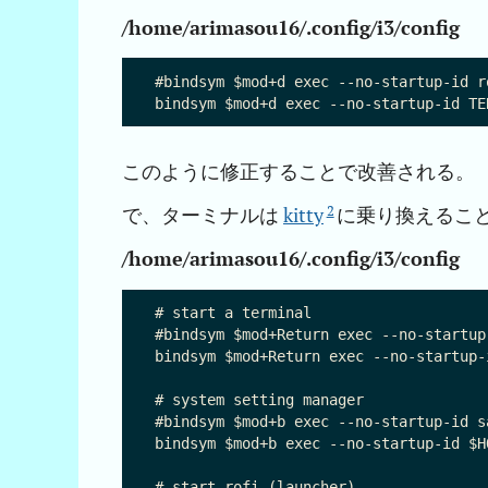
/home/arimasou16/.config/i3/config
#bindsym $mod+d exec --no-startup-id r
このように修正することで改善される。
2
で、ターミナルは
kitty
に乗り換えるこ
/home/arimasou16/.config/i3/config
# start a terminal

#bindsym $mod+Return exec --no-startup-
bindsym $mod+Return exec --no-startup-
# system setting manager

#bindsym $mod+b exec --no-startup-id s
bindsym $mod+b exec --no-startup-id $H
# start rofi (launcher)
