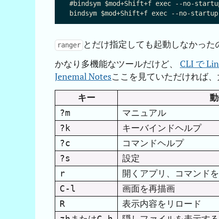
#bindsym $mod+Shift+f exec --no-startup
とだけ指定しても起動しなかった
ranger
かなり多機能なツールだけど、
CLI で 
Jenemal Notes
ここを見ていただければ、
キー
動
マニュアル
?m
キーバインドヘルプ
?k
コマンドヘルプ
?c
設定
?s
開くアプリ、コマンドを
r
画面を再描画
C-l
表示内容をリロード
R
または
隠しファイルを表示する