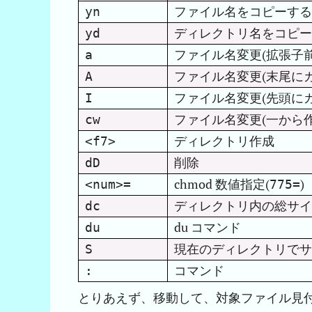
ファイル名をコピーする
yn
ディレクトリ名をコピー
yd
ファイル名変更(拡張子
a
ファイル名変更(末尾にカ
A
ファイル名変更(先頭にカ
I
ファイル名変更(一から作
cw
ディレクトリ作成
<f7>
削除
dD
chmod 数値指定(
)
<num>=
775=
ディレクトリ内の総サイ
dc
du コマンド
du
現在のディレクトリでサ
S
コマンド
:
とりあえず、移動して、対象ファイル見