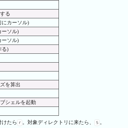
する
前にカーソル)
ーソル)
ーソル)
る)
ズを算出
ブシェルを起動
付けたら
。対象ディレクトリに来たら、
。
r
S