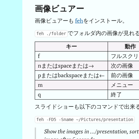
画像ビュアー
画像ビュアーも
feh
をインストール。
でフォルダ内の画像が見れ
feh ./folder
キー
動作
f
フルスクリ
nまたはspaceまたは→
次の画像
pまたはbackspaceまたは←
前の画像
m
メニュー
q
終了
スライドショーも以下のコマンドで出来
feh -FD5 -Sname ~/Pictures/presentation
Show the images in …/presentation, sorte