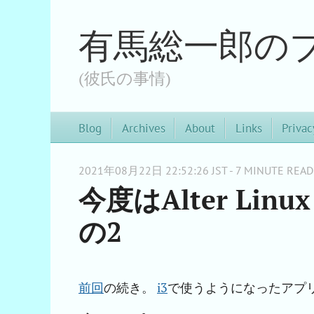
有馬総一郎の
(彼氏の事情)
Blog
Archives
About
Links
Privac
2021年08月22日 22:52:26 JST - 7 MINUTE READ
今度はAlter Linux
の2
前回
の続き。
i3
で使うようになったアプ