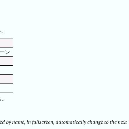
る。
ーン
る。
d by name, in fullscreen, automatically change to the next