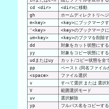
zh
C-h
に移動
cd <dir>
<dir>
ホームディレクトリへジ
gh
にブックマーク
m<key>
<key>
のブックマーク
'<key>
<key>
のブクマを削除
um<key>
<key>
対象をカット状態にする
dd
対象をコピー状態にする
yy
または
カット/コピー状態を全
ud
uy
ペースト (同名ファイル
pp
ファイル選択
<space>
すべて選択 または 選択
v
範囲選択モード
V
選択解除
uv
フルパス名をコピーする
yp