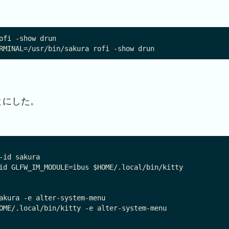
ofi -show drun

とにした。
id sakura

id GLFW_IM_MODULE=ibus $HOME/.local/bin/kitty

akura -e alter-system-menu

OME/.local/bin/kitty -e alter-system-menu
