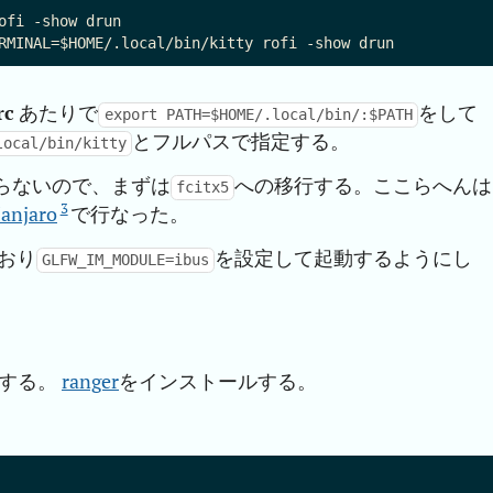
ofi -show drun

rc
あたりで
をして
export PATH=$HOME/.local/bin/:$PATH
とフルパスで指定する。
local/bin/kitty
らないので、まずは
への移行する。ここらへんは
fcitx5
3
anjaro
で行なった。
おり
を設定して起動するようにし
GLFW_IM_MODULE=ibus
にする。
ranger
をインストールする。