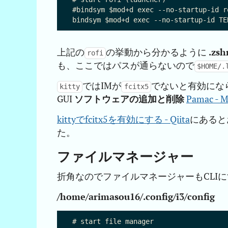
#bindsym $mod+d exec --no-startup-id r
上記の
の挙動から分かるように
.zsh
rofi
も、ここではパスが通らないので
$HOME/.
ではIMが
でないと有効にな
kitty
fcitx5
GUI
ソフトウェアの追加と削除
Pamac - M
kittyでfcitx5を有効にする - Qiita
にあると
た。
ファイルマネージャー
折角なのでファイルマネージャーもCLI
/home/arimasou16/.config/i3/config
# start file manager
