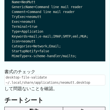
Name=NeoMutt

GenericName=Command line mail reader

Comment=Command line mail reader

TryExec=neomutt

Exec=neomutt

Terminal=true

Type=Application

Keywords=mail;e-mail;IMAP;SMTP;eml;MUA;

Icon=neomutt

Categories=Network;Email;

StartupNotify=false

書式のチェック
desktop-file-validate
~/.local/share/applications/neomutt.desktop
して問題ないことを確認。
チートシート