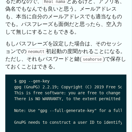
るためなので、
とあるけど、アプリ名、
Real nama
偽名でもなんでも良いと思う。メールアドレス
も、本当に自分のメールアドレスでも適当なもの
でも。パスフレーズも面倒だと思ったら、空入力
して無しにすることもできる。
もしパスフレーズを設定した場合は、そのセッシ
ョンでの
初起動の度聞かれることになる。
neomutt
ただし、それもパスワードと鍵(
)で保存し
seahorse
ておくことはできる。
$ gpg --gen-key

gpg (GnuPG) 2.2.19; Copyright (C) 2019 Free Softwa
This is free software: you are free to change and 
There is NO WARRANTY, to the extent permitted by l
Note: Use "gpg --full-generate-key" for a full fea
GnuPG needs to construct a user ID to identify you