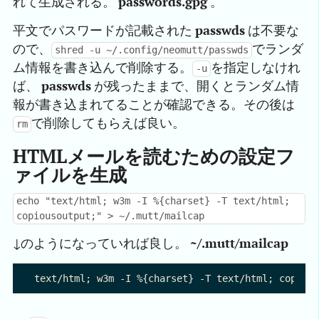
れて生成される。
passwords.gpg
。
平文でパスワードが記載された
passwds
は不要な
ので、
でランダ
shred -u ~/.config/neomutt/passwds
ム情報を書き込んで削除する。
を指定しなけれ
-u
ば、
passwds
が残ったままで、開くとランダム情
報が書き込まれてることが確認できる。その後は
で削除してもらえば良い。
rm
HTMLメールを読むための設定フ
ァイルを生成
echo "text/html; w3m -I %{charset} -T text/html;
copiousoutput;" > ~/.mutt/mailcap
↓のようになっていれば良し。
~/.mutt/mailcap