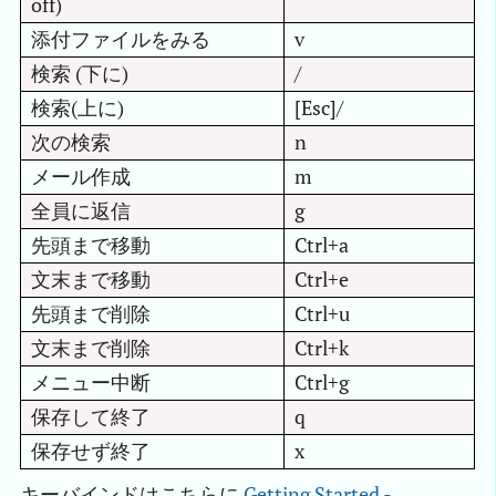
off)
添付ファイルをみる
v
検索 (下に)
/
検索(上に)
[Esc]/
次の検索
n
メール作成
m
全員に返信
g
先頭まで移動
Ctrl+a
文末まで移動
Ctrl+e
先頭まで削除
Ctrl+u
文末まで削除
Ctrl+k
メニュー中断
Ctrl+g
保存して終了
q
保存せず終了
x
キーバインドはこちらに
Getting Started - 