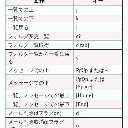
動作
キー
一覧での上
j
一覧での下
k
一覧戻る
i
フォルダ変更一覧
c?
フォルダ一覧取得
c[tab]
フォルダ一覧から一覧に戻
y
る
メッセージでの上
PgUp または -
PgDn または
メッセージでの下
[Space]
一覧、メッセージでの最上
[Home]
一覧、メッセージでの最下
[End]
メール削除(dフラグon)
d
メール削除取消(dフラグ
u