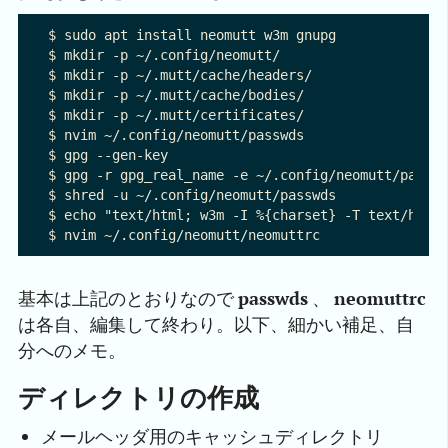
$ sudo apt install neomutt w3m gnupg

$ mkdir -p ~/.config/neomutt/

$ mkdir -p ~/.mutt/cache/headers/

$ mkdir -p ~/.mutt/cache/bodies/

$ mkdir -p ~/.mutt/certificates/

$ nvim ~/.config/neomutt/passwds

$ gpg --gen-key

$ gpg -r gpg_real_name -e ~/.config/neomutt/passwd
$ shred -u ~/.config/neomutt/passwds

$ echo "text/html; w3m -I %{charset} -T text/html;
基本は上記のとおりなので
passwds
、
neomuttrc
は各自、編集して終わり。以下、細かい補足、自
分へのメモ。
ディレクトリの作成
メールヘッダ用のキャッシュディレクトリ