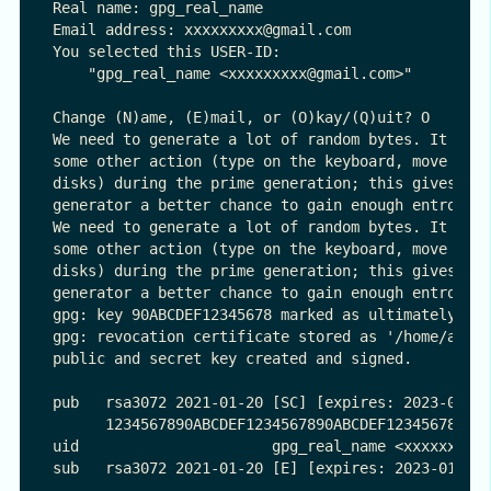
Real name: gpg_real_name

Email address: xxxxxxxxx@gmail.com

You selected this USER-ID:

    "gpg_real_name <xxxxxxxxx@gmail.com>"

Change (N)ame, (E)mail, or (O)kay/(Q)uit? O

We need to generate a lot of random bytes. It is a
some other action (type on the keyboard, move the 
disks) during the prime generation; this gives the
generator a better chance to gain enough entropy.

We need to generate a lot of random bytes. It is a
some other action (type on the keyboard, move the 
disks) during the prime generation; this gives the
generator a better chance to gain enough entropy.

gpg: key 90ABCDEF12345678 marked as ultimately tru
gpg: revocation certificate stored as '/home/arima
public and secret key created and signed.

pub   rsa3072 2021-01-20 [SC] [expires: 2023-01-20
      1234567890ABCDEF1234567890ABCDEF12345678

uid                      gpg_real_name <xxxxxxxxx@