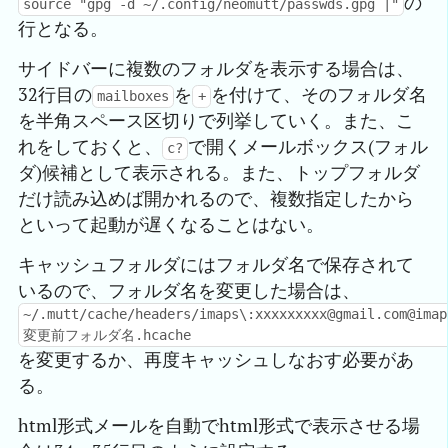
の
source "gpg -d ~/.config/neomutt/passwds.gpg |"
行となる。
サイドバーに複数のフォルダを表示する場合は、
32行目の
を
を付けて、そのフォルダ名
mailboxes
+
を半角スペース区切りで列挙していく。また、こ
れをしておくと、
で開くメールボックス(フォル
c?
ダ)候補として表示される。また、トップフォルダ
だけ読み込めば開かれるので、複数指定したから
といって起動が遅くなることはない。
キャッシュフォルダにはフォルダ名で保存されて
いるので、フォルダ名を変更した場合は、
~/.mutt/cache/headers/imaps\:xxxxxxxxx@gmail.com@imap
変更前フォルダ名.hcache
を変更するか、再度キャッシュしなおす必要があ
る。
html形式メールを自動でhtml形式で表示させる場