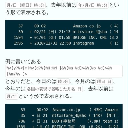
、去年以前は
とい
月/日 (曜日) 時:分
年/月/日 時:分
う形で表示される。
  37     00:02            Amazon.co.jp    ( 43K)
  39   + 02/21 (日) 21:13 nttxstore_4@sho ( 
1594   + 01/01 (金) 01:58 BRIDGE INC. ONL (8
例に書いてある
%<[y?%<[m?%<[d?%[%H:%M ]&%[%a %d]>&%[%b %d]>&%
[%m/%y ]>
とおりだと、今日のは
、今月のは
、
時:分
曜日 日
今年のは
、去年以前は
各国の表現で省略した月名 日
という形で表示される。
月/年
   33     00:02  Amazon.co.jp    ( 43K) Amazon.
   35   + 日 21  nttxstore_4@sho ( 14K) 【NT
  786   + 日 31  BOOTH事務局     (7.8K) team z
 1589   + 1月 01 BRIDGE INC. ONL (8.2K) ご注文確