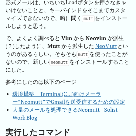
形式メールは、いちいちLoadボタンを押さなきゃ
いけないことと、キーバインドをそこまでカスタ
マイズできないので、噂に聞く
をインストー
mutt
ルしようと思う。
で、よくよく調べると
Vim
から
Neovim
が派生
(？)したように、
Mutt
から派生した
NeoMutt
とい
うのがあるらしい。そもそも
を使ったことが
mutt
ないので、新しい
をインストールすること
neomutt
にした。
参考にしたのは以下のページ
環境構築：Terminal(CLI)向けメーラ
ー”Neomutt”でGmailを送受信するための設定
大量のメールを処理できるNeomutt - Solist 
Work Blog
実行したコマンド