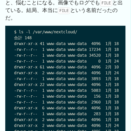
と、悩むことになる。画像でもログでも
と出
FILE
ている。結局、本当に
という名前だったの
FILE
だ。
$ ls -l /var/www/nextcloud/

合計 148

drwxr-xr-x 41 www-data www-data  4096  1月 18 10:23
-rw-r--r--  1 www-data www-data 17234  1月 18 10:22
-rw-r--r--  1 www-data www-data 34520  1月 18 10:23
-rw-r--r--  1 www-data www-data     0  1月 24 00:59
drwxr-xr-x 61 www-data www-data  4096  2月 10 15:25
drwxr-xr-x  2 www-data www-data  4096  1月 24 01:25
-rw-r--r--  1 www-data www-data  3893  1月 18 10:22
drwxr-xr-x 22 www-data www-data  4096  1月 18 10:22
-rw-r--r--  1 www-data www-data  5083  1月 18 10:22
-rw-r--r--  1 www-data www-data   156  1月 18 10:22
-rw-r--r--  1 www-data www-data  2960  1月 18 10:23
drwxr-xr-x  6 www-data www-data  4096  1月 18 10:22
-rw-r--r--  1 www-data www-data   283  1月 18 10:22
drwxr-xr-x  2 www-data www-data  4096  1月 18 10:22
drwxr-xr-x  2 www-data www-data  4096  1月 24 00:59