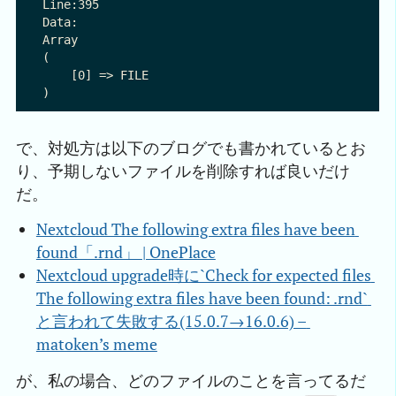
Line:395

Data:

Array

(

    [0] => FILE

で、対処方は以下のブログでも書かれているとお
り、予期しないファイルを削除すれば良いだけ
だ。
Nextcloud The following extra files have been 
found「.rnd」 | OnePlace
Nextcloud upgrade時に`Check for expected files 
The following extra files have been found: .rnd` 
と言われて失敗する(15.0.7→16.0.6) – 
matoken’s meme
が、私の場合、どのファイルのことを言ってるだ