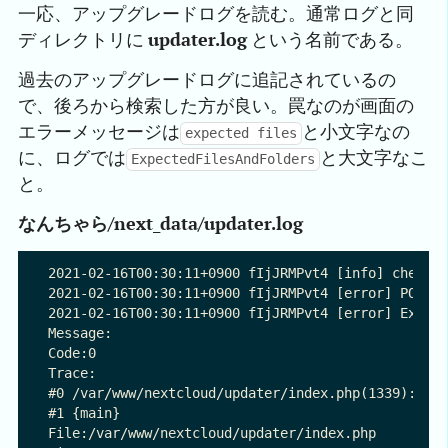
一応、アップグレードログを読む。通常ログと同
ディレクトリに
updater.log
という名前である。
過去のアップグレードログに追記されているの
で、後ろから検索した方が良い。罠なのが画面の
エラーメッセージは
と小文字なの
expected files
に、ログでは
と大文字なこ
ExpectedFilesAndFolders
と。
なんちゃら/next_data/updater.log
2021-02-16T00:30:11+0900 fIjJRMPvt4 [info] checkFo
2021-02-16T00:30:11+0900 fIjJRMPvt4 [error] POST r
2021-02-16T00:30:11+0900 fIjJRMPvt4 [error] Except
Message:

Code:0

Trace:

#0 /var/www/nextcloud/updater/index.php(1339): Upd
#1 {main}

File:/var/www/nextcloud/updater/index.php
