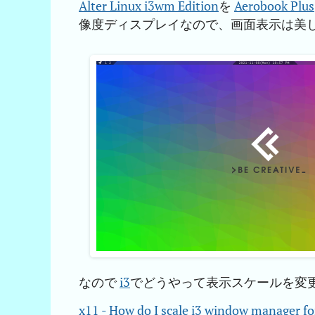
Alter Linux i3wm Edition
を
Aerobook Plus
像度ディスプレイなので、画面表示は美
なので
i3
でどうやって表示スケールを変
x11 - How do I scale i3 window manager f