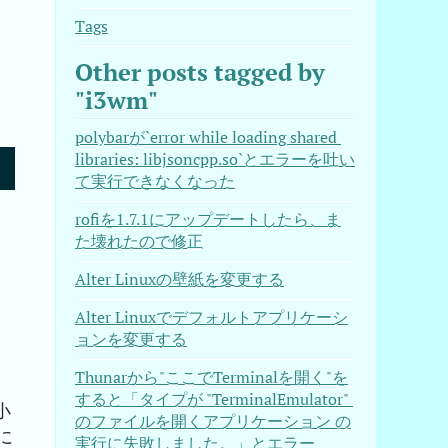
Tags
Other posts tagged by
"i3wm"
polybarが`error while loading shared 
libraries: libjsoncpp.so`とエラーを吐い
て実行できなくなった
rofiを1.7.1にアップデートしたら、ま
た壊れたので修正
Alter Linuxの壁紙を変更する
Alter Linuxでデフォルトアプリケーシ
ョンを変更する
Thunarから"ここでTerminalを開く"を
すると「タイプが "TerminalEmulator" 
小
のファイルを開くアプリケーション の
に
実行に失敗しました。」とエラー