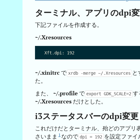
ターミナル、アプリのdpi
下記ファイルを作成する。
~/.Xresources
~/.xinitrc
で
と
xrdb -merge ~/.Xresources
た。
また、
~/.profile
で
す
export GDK_SCALE=2
~/.Xresources
だけとした。
i3ステータスバーのdpi変更
これだけだとターミナル、殆どのアプリ表
1
さいまま
なので
を設定ファイ
dpi = 192