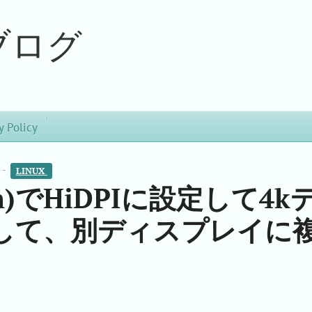
ブログ
y Policy
 -
LINUX 
i3wm)でHiDPIに設定して4k
して、別ディスプレイに