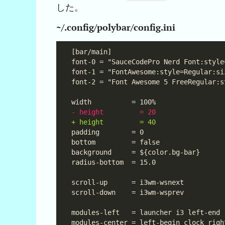
した。
~/.config/polybar/config.ini