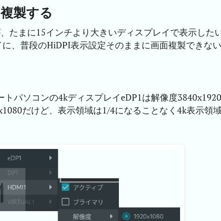
に複製する
いが、たまに15インチより大きいディスプレイで表示した
レイに、普段のHiDPI表示設定そのままに画面複製できな
トパソコンの4kディスプレイeDP1は解像度3840x192
x1080だけど、表示領域は1/4になることなく4k表示領