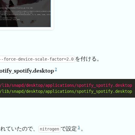
を付ける。
--force-device-scale-factor=2.0
2
otify_spotify.desktop
3
作成されていたので、
で設定
。
nitrogen