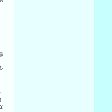
黒
も
ス
い
初
な