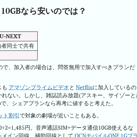
10GBなら安いのでは？
U-NEXT
約者同士で共有
9円なので、加入者の場合は、問答無用で加入すべきプランだ
スも
アマゾンプライムビデオ
と
Netflix
に加入しているの
かれない。しかし、雑誌読み放題(アスキー、サイゾーと
くので、シェアプランなら再考に値すると考えた。
ット割引
で対象の劇場が近いこともある。
,970÷2=1,485円。音声通話SIM+データ通信10GB使えるな
をメイン回線、補助回線として
OCNモバイルONE 1Gプ