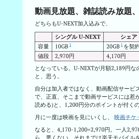
動画見放題、雑誌読み放題、
どちらもU-NEXT加入込みで、
シングル U-NEXT
シェア 
1
1
容量
10GB
20GB
を契
値段
2,970円
4,170円
となっている。U-NEXTが月額2,18
と、思う。
自分は加入者ではなく、動画配信サービ
で、正直、そこまで動画サービスには惹
読める)と、1,200円分のポイントが付
月に一度は映画を見にいくし、
映画チケ
なると、4,170-1,200=2,970円。一人2
ら、悪くない。それまでは楽天モバイル