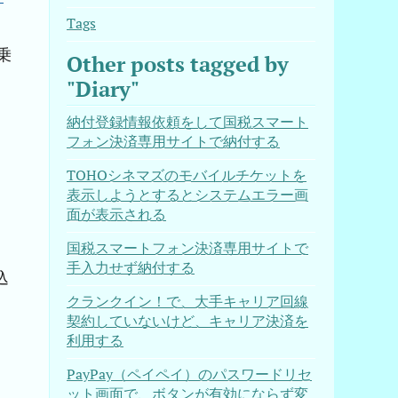
Tags
乗
Other posts tagged by
"Diary"
納付登録情報依頼をして国税スマート
フォン決済専用サイトで納付する
TOHOシネマズのモバイルチケットを
と
表示しようとするとシステムエラー画
面が表示される
国税スマートフォン決済専用サイトで
手入力せず納付する
込
クランクイン！で、大手キャリア回線
契約していないけど、キャリア決済を
利用する
PayPay（ペイペイ）のパスワードリセ
ット画面で、ボタンが有効にならず変