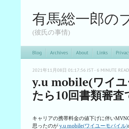
有馬総一郎の
(彼氏の事情)
Blog
Archives
About
Links
Privac
2021年11月08日 01:17:56 JST - 6 MINUTE READ
y.u mobile(
たら10回書類審査
キャリアの携帯料金の値下げに伴いMVN
思ったのが
y.u mobile(ワイユーモバイル)