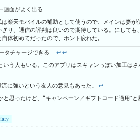
ー画面がよく出る
私は楽天モバイルの補助として使うので、メインは妻が
かぎり、通信の評判は良いので期待している。にしても
と自体初めてだったので、ホント疲れた。
Bデータチャージできる。
↩︎
↩︎
という人もいる。このアプリはスキャンっぽい加工はさ
XTは韓流に強いという友人の意見もあった。
↩︎
かと思ったけど、“キャンペーン／ギフトコード適用"と
iary