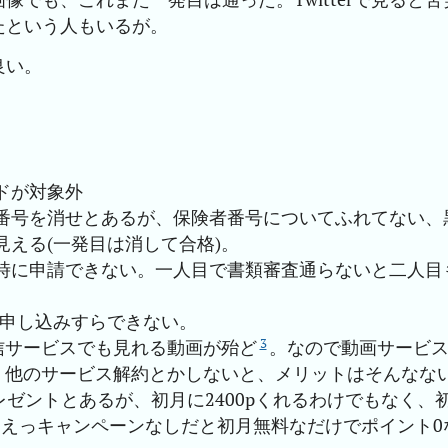
たという人もいるが。
良い。
ドが対象外
番号を消せとあるが、保険者番号についてふれてない、
える(一発目は消して合格)。
時に申請できない。一人目で書類審査通らないと二人目
と申し込みすらできない。
3
配信サービスでも見れる動画が殆ど
。なので動画サービ
て、他のサービス解約とかしないと、メリットはそんなな
プレゼントとあるが、初月に2400pくれるわけでもなく、
。えっキャンペーンなしだと初月無料なだけでポイント0