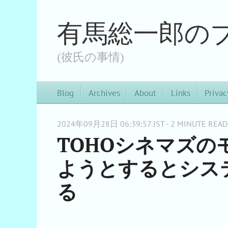
有馬総一郎の
(彼氏の事情)
Blog
Archives
About
Links
Privac
2024年09月28日 06:39:57 JST - 2 MINUTE READ
TOHOシネマズ
ようとするとシス
る