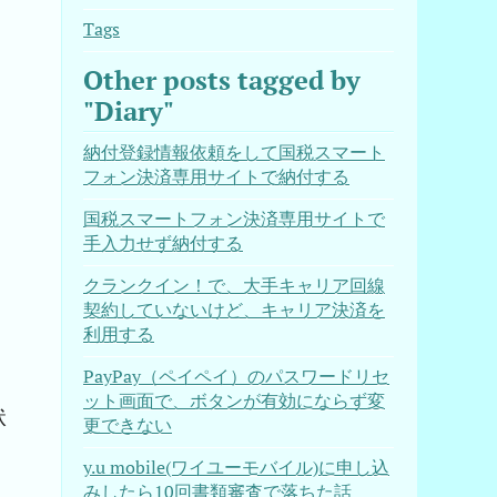
Tags
Other posts tagged by
"Diary"
納付登録情報依頼をして国税スマート
フォン決済専用サイトで納付する
国税スマートフォン決済専用サイトで
手入力せず納付する
クランクイン！で、大手キャリア回線
契約していないけど、キャリア決済を
利用する
PayPay（ペイペイ）のパスワードリセ
ット画面で、ボタンが有効にならず変
状
更できない
y.u mobile(ワイユーモバイル)に申し込
みしたら10回書類審査で落ちた話