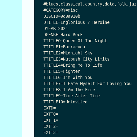
#blues,classical,country,data,folk,jaz
#CATEGORY=misc

DISCID=9d0a910b

DTITLE=Inglorious / Heroine

DYEAR=2021

DGENRE=Hard Rock

TTITLE0=Queen Of The Night

TTITLE1=Barracuda

TTITLE2=Midnight Sky

TTITLE3=Nutbush City Limits

TTITLE4=Bring Me To Life

TTITLE5=Fighter

TTITLE6=I'm With You

TTITLE7=I Hate Myself For Loving You

TTITLE8=I Am The Fire

TTITLE9=Time After Time

TTITLE10=Uninvited

EXTD=

EXTT0=

EXTT1=

EXTT2=

EXTT3=
