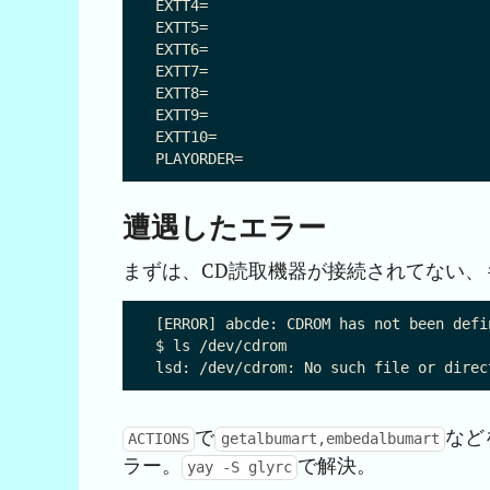
EXTT4=

EXTT5=

EXTT6=

EXTT7=

EXTT8=

EXTT9=

EXTT10=

遭遇したエラー
まずは、CD読取機器が接続されてない、
[ERROR] abcde: CDROM has not been defi
$ ls /dev/cdrom

で
など
ACTIONS
getalbumart,embedalbumart
ラー。
で解決。
yay -S glyrc