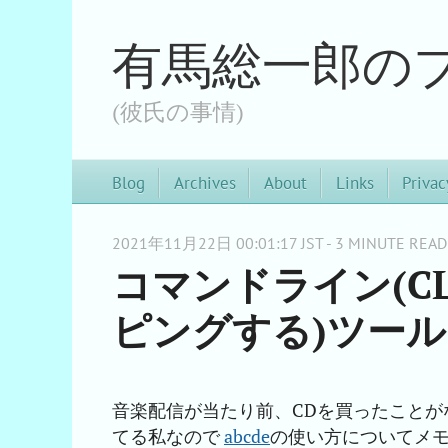
有馬総一郎の
(彼氏の事情)
Blog
Archives
About
Links
Privac
2021年11月22日 00:01:17 JST - 3 MINUTE READ
コマンドライン(CL
ピングする)ツール`a
音楽配信が当たり前、CDを買ったことが
てる私なので
abcde
の使い方についてメ