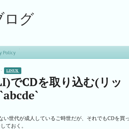
ブログ
y Policy
 -
LINUX 
I)でCDを取り込む(リッ
bcde`
ない世代が成人しているご時世だが、それでもCDを買
モしておく。