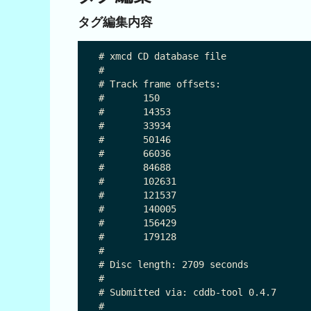
タグ編集内容
# xmcd CD database file

#

# Track frame offsets:

#	150

#	14353

#	33934

#	50146

#	66036

#	84688

#	102631

#	121537

#	140005

#	156429

#	179128

#

# Disc length: 2709 seconds

#

# Submitted via: cddb-tool 0.4.7

#
