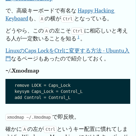
で、高級キーボードで有名な
Happy Hacking 
Keyboard
も、
の横が
となっている。
A
Ctrl
どうやら、この
の左こそ
に相応しいと考え
A
Ctrl
1
る人が一定数いることを知る
。
LinuxのCaps LockをCtrlに変更する方法 - Ubuntu入
門
なるページもあったので紹介しておく。
~/.Xmodmap
remove LOCK = Caps_Lock

keysym Caps_Lock = Control_L

で即反映。
xmodmap ~/.Xmodmap
確かに
の左が
というキー配置に慣れてしま
A
Ctrl