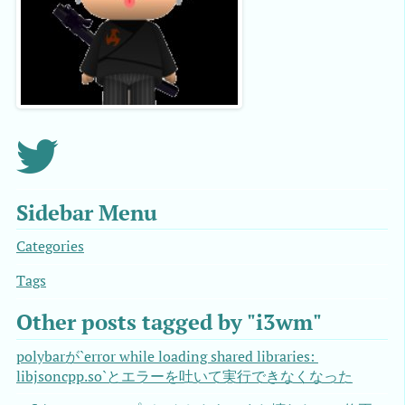
Sidebar Menu
Categories
Tags
Other posts tagged by "i3wm"
polybarが`error while loading shared libraries: 
libjsoncpp.so`とエラーを吐いて実行できなくなった