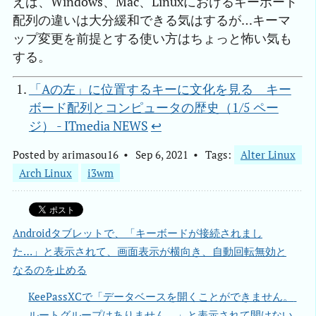
えば、Windows、Mac、Linuxにおけるキーボード
配列の違いは大分緩和できる気はするが…キーマ
ップ変更を前提とする使い方はちょっと怖い気も
する。
「Aの左」に位置するキーに文化を見る　キー
ボード配列とコンピュータの歴史（1/5 ペー
ジ） - ITmedia NEWS
↩︎
Posted by
arimasou16
Sep 6, 2021
Tags:
Alter Linux
Arch Linux
i3wm
Androidタブレットで、「キーボードが接続されまし
た…」と表示されて、画面表示が横向き、自動回転無効と
なるのを止める
KeePassXCで「データベースを開くことができません。 
ルートグループはありません。」と表示されて開けない