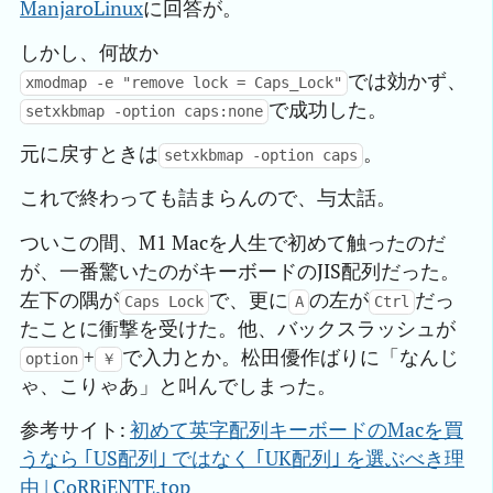
ManjaroLinux
に回答が。
しかし、何故か
では効かず、
xmodmap -e "remove lock = Caps_Lock"
で成功した。
setxkbmap -option caps:none
元に戻すときは
。
setxkbmap -option caps
これで終わっても詰まらんので、与太話。
ついこの間、M1 Macを人生で初めて触ったのだ
が、一番驚いたのがキーボードのJIS配列だった。
左下の隅が
で、更に
の左が
だっ
Caps Lock
A
Ctrl
たことに衝撃を受けた。他、バックスラッシュが
+
で入力とか。松田優作ばりに「なんじ
option
￥
ゃ、こりゃあ」と叫んでしまった。
参考サイト:
初めて英字配列キーボードのMacを買
うなら ｢US配列｣ ではなく ｢UK配列｣ を選ぶべき理
由 | CoRRiENTE.top