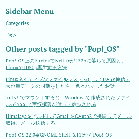
Sidebar Menu
Categories
Tags
Other posts tagged by "Pop!_OS"
Pop!_OS上のFirefoxでNetflixが432pに落ちる原因と、
Linuxで1080p再生する方法
LinuxネイティブなファイルシステムにしてUASP通信で
大容量データの同期をしたら、色々ハマったお話
`ntfs3`でマウントすると、Windowsで作成されたファイ
ルが`755`と実行権限が付与・維持される
HimalayaをビルドしてGmailをOAuth2で接続してメール
取得、メール送信する
Pop!_OS 22.04(GNOME Shell, X11)からPop!_OS 