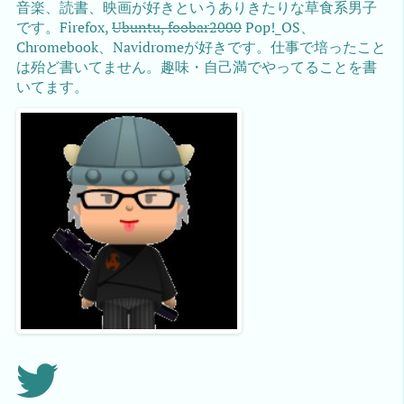
音楽、読書、映画が好きというありきたりな草食系男子
です。Firefox,
Ubuntu, foobar2000
Pop!_OS、
Chromebook、Navidromeが好きです。仕事で培ったこと
は殆ど書いてません。趣味・自己満でやってることを書
いてます。