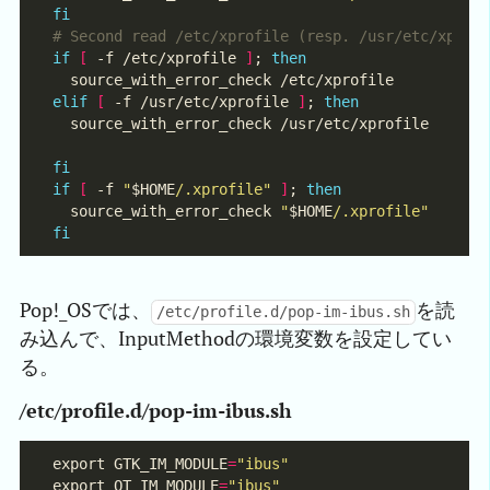
fi
# Second read /etc/xprofile (resp. /usr/etc/xprof
if
[
 -f /etc/xprofile 
]
; 
then
elif
[
 -f /usr/etc/xprofile 
]
; 
then
fi
if
[
 -f 
"
$HOME
/.xprofile"
]
; 
then
  source_with_error_check 
"
$HOME
/.xprofile"
fi
Pop!_OSでは、
を読
/etc/profile.d/pop-im-ibus.sh
み込んで、InputMethodの環境変数を設定してい
る。
/etc/profile.d/pop-im-ibus.sh
export GTK_IM_MODULE
=
"ibus"
export QT_IM_MODULE
=
"ibus"