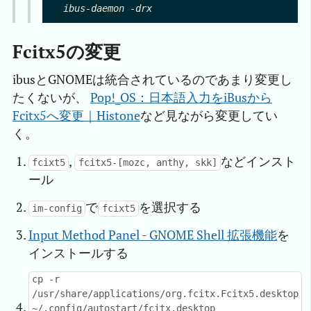
Fcitx5の変更
ibusとGNOMEは統合されているのであまり変更し
たくないが、
Pop!_OS：日本語入力をiBusから
Fcitx5へ変更｜Histone
など見ながら変更してい
く。
,
などインスト
fcixt5
fcitx5-[mozc, anthy, skk]
ール
で
を選択する
im-config
fcixt5
Input Method Panel - GNOME Shell 拡張機能
を
インストールする
cp -r
/usr/share/applications/org.fcitx.Fcitx5.desktop
~/.config/autostart/fcitx.desktop