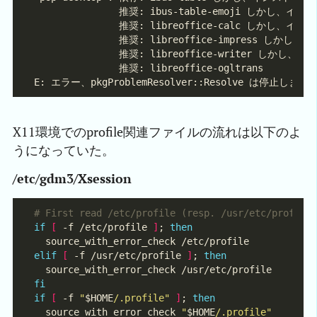
X11環境でのprofile関連ファイルの流れは以下のよ
うになっていた。
/etc/gdm3/Xsession
# First read /etc/profile (resp. /usr/etc/profile
if
[
 -f /etc/profile 
]
; 
then
elif
[
 -f /usr/etc/profile 
]
; 
then
fi
if
[
 -f 
"
$HOME
/.profile"
]
; 
then
  source_with_error_check 
"
$HOME
/.profile"