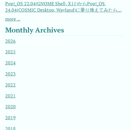
Pop!_OS 22.04(GNOME Shell, X11)からPop!_OS 
24.04(COSMIC Desktop, Wayland)に乗り換えてみたら…
more ...
Monthly Archives
2026
2025
2024
2023
2022
2021
2020
2019
2018