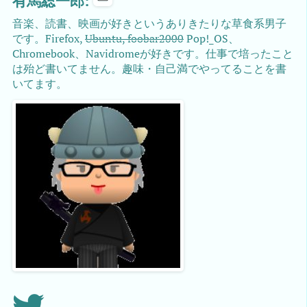
有馬総一郎:
音楽、読書、映画が好きというありきたりな草食系男子
です。Firefox,
Ubuntu, foobar2000
Pop!_OS、
Chromebook、Navidromeが好きです。仕事で培ったこと
は殆ど書いてません。趣味・自己満でやってることを書
いてます。