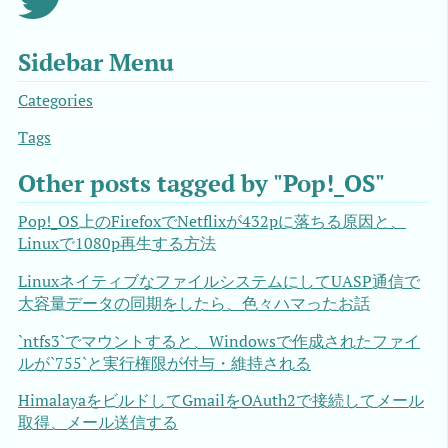
Sidebar Menu
Categories
Tags
Other posts tagged by "Pop!_OS"
Pop!_OS上のFirefoxでNetflixが432pに落ちる原因と、
Linuxで1080p再生する方法
LinuxネイティブなファイルシステムにしてUASP通信で
大容量データの同期をしたら、色々ハマったお話
`ntfs3`でマウントすると、Windowsで作成されたファイ
ルが`755`と実行権限が付与・維持される
HimalayaをビルドしてGmailをOAuth2で接続してメール
取得、メール送信する