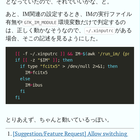
となっていたので、それでいいかな、と。
あと、IM関連の設定するとき、IMの実行ファイル
有無や
環境変数だけで判定するの
GTK_IM_MODULE
は、正しく動かなそうなので、
がある
~/.xinputrc
場合、そこの記述を見るようにした。
[[
 -f ~/.xinputrc 
]]
&&
 IM
=
$(
awk 
'/run_im/ {print
if
[[
 -z 
"
$IM
"
]]
; 
then
if
 type 
"fcitx5"
 > /dev/null 2>&1; 
then
    IM
=
else
    IM
=
fi
fi
とりあえず、ちゃんと動いているっぽい。
[Suggestion/Feature Request] Allow switching 