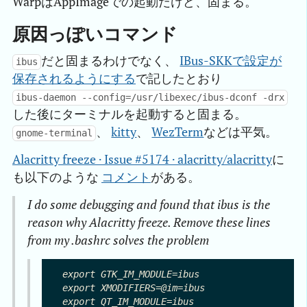
WarpはAppImageでの起動だけど、固まる。
原因っぽいコマンド
だと固まるわけでなく、
IBus-SKKで設定が
ibus
保存されるようにする
で記したとおり
ibus-daemon --config=/usr/libexec/ibus-dconf -drx
した後にターミナルを起動すると固まる。
、
kitty
、
WezTerm
などは平気。
gnome-terminal
Alacritty freeze · Issue #5174 · alacritty/alacritty
に
も以下のような
コメント
がある。
I do some debugging and found that ibus is the
reason why Alacritty freeze. Remove these lines
from my .bashrc solves the problem
export GTK_IM_MODULE=ibus

export XMODIFIERS=@im=ibus

export QT_IM_MODULE=ibus
