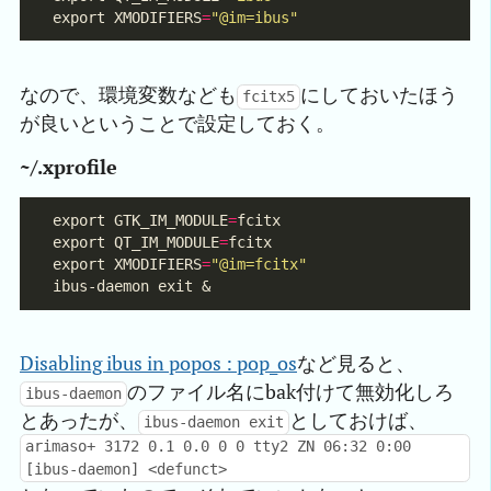
export XMODIFIERS
=
"@im=ibus"
なので、環境変数なども
にしておいたほう
fcitx5
が良いということで設定しておく。
~/.xprofile
export GTK_IM_MODULE
=
export QT_IM_MODULE
=
export XMODIFIERS
=
"@im=fcitx"
Disabling ibus in popos : pop_os
など見ると、
のファイル名にbak付けて無効化しろ
ibus-daemon
とあったが、
としておけば、
ibus-daemon exit
arimaso+ 3172 0.1 0.0 0 0 tty2 ZN 06:32 0:00
[ibus-daemon] <defunct>