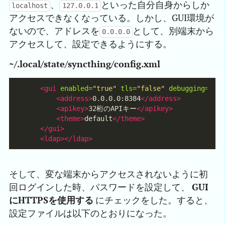
、
といった自分自身からしか
localhost
127.0.0.1
アクセスできなくなっている。しかし、GUI環境が
ないので、アドレスを
として、別端末から
0.0.0.0
アクセスして、設定できるようにする。
~/.local/state/syncthing/config.xml
<gui
enabled=
"true"
tls=
"false"
debugging=
"fa
<address>
0.0.0.0:8384
</address>
<apikey>
32桁のAPIキー
</apikey>
<theme>
default
</theme>
</gui>
<ldap></ldap>
そして、変な端末からアクセスされないように初
回ログインした時、パスワードを設定して、
GUI
にHTTPSを使用する
にチェックをした。すると、
設定ファイルは以下のとおりになった。