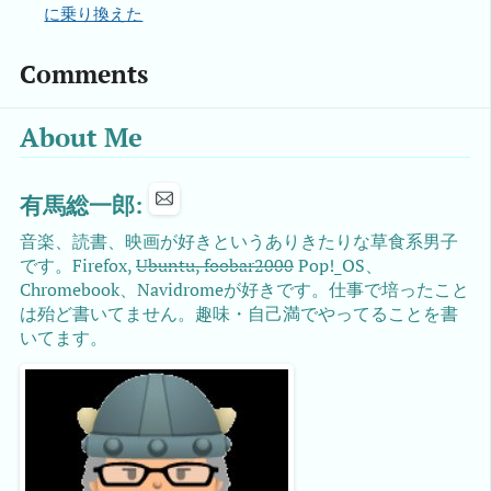
に乗り換えた
Comments
About Me
有馬総一郎:
音楽、読書、映画が好きというありきたりな草食系男子
です。Firefox,
Ubuntu, foobar2000
Pop!_OS、
Chromebook、Navidromeが好きです。仕事で培ったこと
は殆ど書いてません。趣味・自己満でやってることを書
いてます。