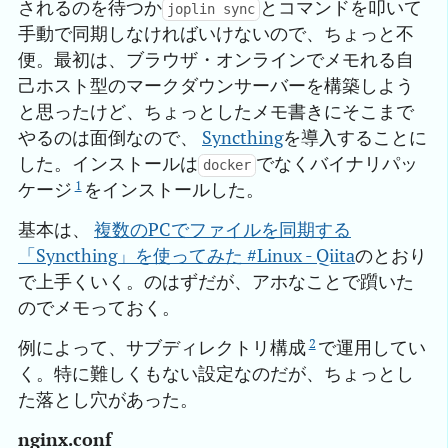
されるのを待つか
とコマンドを叩いて
joplin sync
手動で同期しなければいけないので、ちょっと不
便。最初は、ブラウザ・オンラインでメモれる自
己ホスト型のマークダウンサーバーを構築しよう
と思ったけど、ちょっとしたメモ書きにそこまで
やるのは面倒なので、
Syncthing
を導入することに
した。インストールは
でなくバイナリパッ
docker
1
ケージ
をインストールした。
基本は、
複数のPCでファイルを同期する
「Syncthing」を使ってみた #Linux - Qiita
のとおり
で上手くいく。のはずだが、アホなことで躓いた
のでメモっておく。
2
例によって、サブディレクトリ構成
で運用してい
く。特に難しくもない設定なのだが、ちょっとし
た落とし穴があった。
nginx.conf