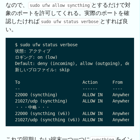
なので、
とするだけで対
sudo ufw allow syncthing
象のポートを許可してくれる。実際のポートを確
認したければ
とすれば良
sudo ufw status verbose
い。
$ sudo ufw status verbose

状態: アクティブ

ロギング: on (low)

Default: deny (incoming), allow (outgoing), deny (
新しいプロファイル: skip

To                         Action      From

--                         ------      ----

22000 (syncthing)          ALLOW IN    Anywhere

21027/udp (syncthing)      ALLOW IN    Anywhere

・・・中略・・・

22000 (syncthing (v6))     ALLOW IN    Anywhere (v
これで同期したい端末一つ一つに
をイン
syncthing