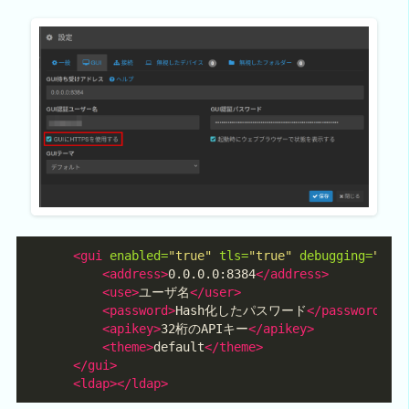
<gui
enabled=
"true"
tls=
"true"
debugging=
"fal
<address>
0.0.0.0:8384
</address>
<use>
ユーザ名
</user>
<password>
Hash化したパスワード
</password>
<apikey>
32桁のAPIキー
</apikey>
<theme>
default
</theme>
</gui>
<ldap></ldap>