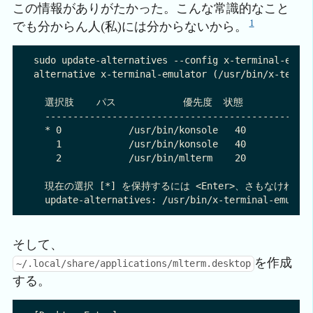
この情報がありがたかった。こんな常識的なこと
1
でも分からん人(私)には分からないから。
sudo update-alternatives --config x-terminal-emula
alternative x-terminal-emulator (/usr/bin/x-
  選択肢    パス            優先度  状態

  ------------------------------------------------
  * 0            /usr/bin/konsole   40        自
    1            /usr/bin/konsole   40        手
    2            /usr/bin/mlterm    20        手
  現在の選択 [*] を保持するには <Enter>、さもなけれ
そして、
を作成
~/.local/share/applications/mlterm.desktop
する。