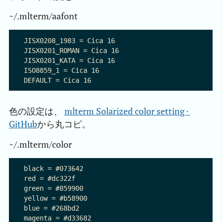
~/.mlterm/aafont
JISX0208_1983 = Cica 16

JISX0201_ROMAN = Cica 16

JISX0201_KATA = Cica 16

ISO8859_1 = Cica 16

色の設定は、
mlterm Solarized color setting · 
GitHub
から丸コピ。
~/.mlterm/color
black = #073642

red = #dc322f

green = #859900

yellow = #b58900

blue = #268bd2

magenta = #d33682
