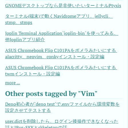
GNOMEデスクトップなら是非使いたいターミナルPtyxis
ターミナル(端末)で動くNavidromeアプリ、jellycli、
stmp、stmps
Joplin Terminal Application`joplin-bin`を使ってみる。
他Joplinアプリ紹介
ASUS Chromebook Flip C101PAをポメラみたいにする 
alacritty、neovim、conkyインストール・設定編
ASUS Chromebook Flip C101PAをポメラみたいにする 
twmインストール・設定編
more ...
Other posts tagged by "Vim"
Deno初心者が`deno test`で.envファイルから環境変数を
設定させてテストする
user.dictを削除したら、ログイン後操作できなくなった
話とIBus-SKKとskkeletonの話