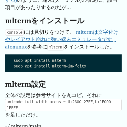
項目があったりするのだが…
mltermをインストール
には見切りをつけて、
mltermは文字化け
konsole
やレイアウト崩れに強い端末エミュレータです | 
atominux
を参考に
をインストールした。
mlterm
sudo apt install mlterm

mlterm設定
全体の設定は参考サイトを丸コピ。それに
unicode_full_width_areas = U+2600-27FF,U+1F000-
1FFFF
を足しただけ。
~/.mlterm/main