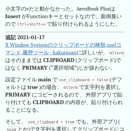
小文字のvだと動かなかった。AeroBook Plusは
Insert
がFunctionキーとセットなので、面倒臭い
ので
で貼り付けられるようにした。
Ctrl+Shift+v
追記 2021-01-17
X Window Systemのクリップボードの種類,xselコ
マンド,履歴ツール - kakurasan
に詳しいが、
mlterm
はそのままでは
CLIPBOARD
(クリップボード)で
はなく
PRIMARY
(“選択領域”)しか扱わない。
設定ファイル
main
で
(デフ
use_clipboard = false
ォルトは
true
)の場合、
で文字列を選択し
mlterm
PRIMARY
にコピーされるので、 外部アプリで貼
り付けても
CLIPBOARD
の内容が、貼り付けられ
ることになる。
そして、
でも、外部アプリ(
use_clipboard = true
とか)で文字列を選択してクリップボードにコ
nvim