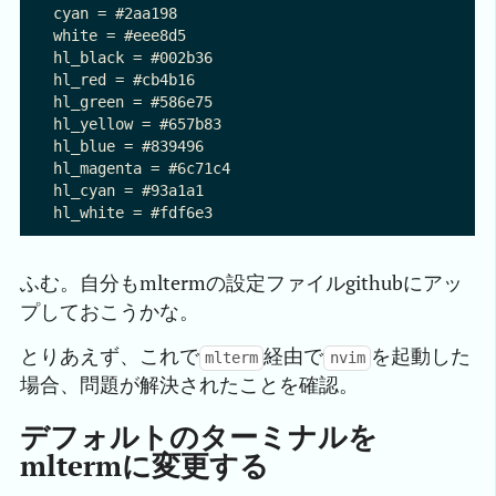
cyan = #2aa198

white = #eee8d5

hl_black = #002b36

hl_red = #cb4b16

hl_green = #586e75

hl_yellow = #657b83

hl_blue = #839496

hl_magenta = #6c71c4

hl_cyan = #93a1a1

ふむ。自分もmltermの設定ファイルgithubにアッ
プしておこうかな。
とりあえず、これで
経由で
を起動した
mlterm
nvim
場合、問題が解決されたことを確認。
デフォルトのターミナルを
mltermに変更する