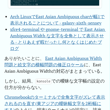
Arch LinuxでEast Asian Ambiguous charが幅1で
表示されることについて - galaxy-sixth-sensey
xfce4-terminal や gnome-terminal で East Asian 
Ambiguous Width な文字を全角として表示させ
る - とりあえず暇だったし何となくはじめたブ
ログ
ありがたいことに、
East Asian Ambiguous Width
問題と絵文字の横幅問題の修正ロケール
に、East
Asian Ambiguous Widthの対応がまとまっている。
しかし、結局、
での曖昧な文字幅の設定の
konsole
仕方が分からない。
Chromebookのターミナルで全角文字がズレて表示
されるのを直す(東アジアの曖昧幅文字を2桁幅に
する)
のように、端末(ターミナル)の設定に、該当