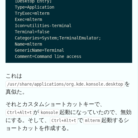
[Desktop Entry]

Type=Application

TryExec=mlterm

Exec=mlterm

Icon=utilities-terminal

Terminal=false

Categories=System;TerminalEmulator;

Name=mlterm

GenericName=Terminal

これは
を
/usr/share/applications/org.kde.konsole.desktop
真似た。
それとカスタムショートカットキーで、
が
起動になっていたので、無効
Ctrl+Alt+t
konsole
にする。そして、
で
起動するシ
Ctrl+Alt+t
mlterm
ョートカットを作成する。