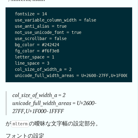
fontsize = 14  

use_variable_column_width = false

use_anti_alias = true

not_use_unicode_font = true

use_scrollbar = false

bg_color = #242424

fg_color = #f6f3e8

letter_space = 1

line_space = 3

col_size_of_width_a = 2

col_size_of_width_a = 2
unicode_full_width_areas = U+2600-
27FF,U+1F000-1FFFF
が
の曖昧な文字幅の設定部分。
mlterm
フォントの設定