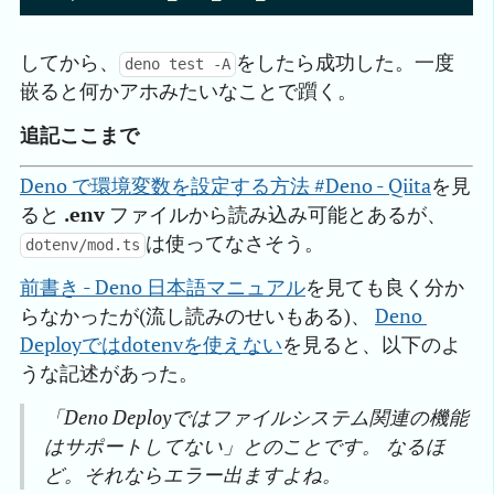
してから、
をしたら成功した。一度
deno test -A
嵌ると何かアホみたいなことで躓く。
追記ここまで
Deno で環境変数を設定する方法 #Deno - Qiita
を見
ると
.env
ファイルから読み込み可能とあるが、
は使ってなさそう。
dotenv/mod.ts
前書き - Deno 日本語マニュアル
を見ても良く分か
らなかったが(流し読みのせいもある)、
Deno 
Deployではdotenvを使えない
を見ると、以下のよ
うな記述があった。
「Deno Deployではファイルシステム関連の機能
はサポートしてない」とのことです。 なるほ
ど。それならエラー出ますよね。