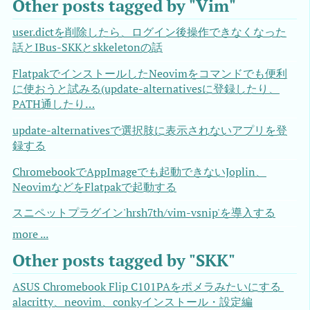
Other posts tagged by "Vim"
user.dictを削除したら、ログイン後操作できなくなった
話とIBus-SKKとskkeletonの話
FlatpakでインストールしたNeovimをコマンドでも便利
に使おうと試みる(update-alternativesに登録したり、
PATH通したり…
update-alternativesで選択肢に表示されないアプリを登
録する
ChromebookでAppImageでも起動できないJoplin、
NeovimなどをFlatpakで起動する
スニペットプラグイン'hrsh7th/vim-vsnip'を導入する
more ...
Other posts tagged by "SKK"
ASUS Chromebook Flip C101PAをポメラみたいにする 
alacritty、neovim、conkyインストール・設定編