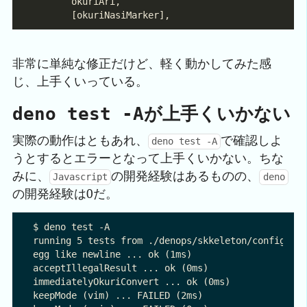
非常に単純な修正だけど、軽く動かしてみた感
じ、上手くいっている。
が上手くいかない
deno test -A
実際の動作はともあれ、
で確認しよ
deno test -A
うとするとエラーとなって上手くいかない。ちな
みに、
の開発経験はあるものの、
Javascript
deno
の開発経験は0だ。
$ deno test -A

running 5 tests from ./denops/skkeleton/config_tes
egg like newline ... ok (1ms)

acceptIllegalResult ... ok (0ms)

immediatelyOkuriConvert ... ok (0ms)

keepMode (vim) ... FAILED (2ms)
