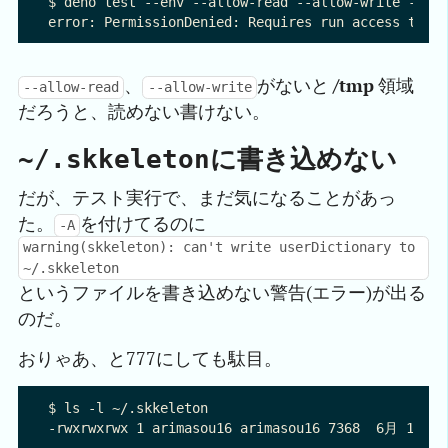
$ deno test --env --allow-read --allow-write --all
、
がないと
/tmp
領域
--allow-read
--allow-write
だろうと、読めない書けない。
に書き込めない
~/.skkeleton
だが、テスト実行で、まだ気になることがあっ
た。
を付けてるのに
-A
warning(skkeleton): can't write userDictionary to
~/.skkeleton
というファイルを書き込めない警告(エラー)が出る
のだ。
おりゃあ、と777にしても駄目。
$ ls -l ~/.skkeleton
