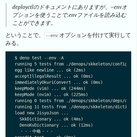
deployctlのドキュメントにありますが、–envオ
プションを使うことで.envファイルを読み込む
ことができます。
ということで、
オプションを付けて実行して
--env
みる。
$ deno test --env -A

running 5 tests from ./denops/skkeleton/config_tes
egg like newline ... ok (2ms)

acceptIllegalResult ... ok (0ms)

immediatelyOkuriConvert ... ok (0ms)

keepMode (vim) ... ok (244ms)

keepMode (nvim) ... ok (225ms)

running 0 tests from ./denops/skkeleton/deps/denop
running 11 tests from ./denops/skkeleton/dictionar
load new JisyoJson ...

  SkkDictionary ... ok (4ms)

  DenoKvDictionary ... ok (12ms)

  ・・・中略・・・
