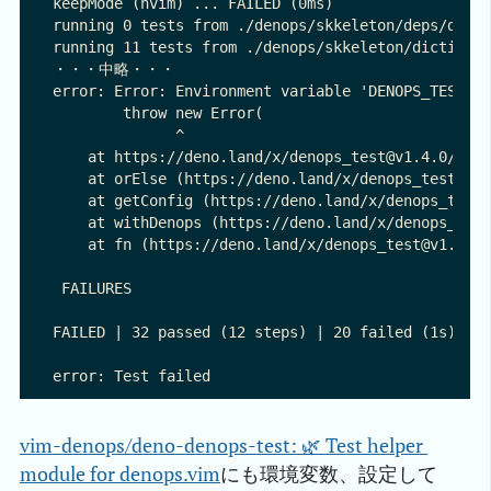
keepMode (nvim) ... FAILED (0ms)

running 0 tests from ./denops/skkeleton/deps/denop
running 11 tests from ./denops/skkeleton/dictionar
・・・中略・・・

error: Error: Environment variable 'DENOPS_TEST_DE
        throw new Error(

              ^

    at https://deno.land/x/denops_test@v1.4.0/conf
    at orElse (https://deno.land/x/denops_test@v1.
    at getConfig (https://deno.land/x/denops_test@
    at withDenops (https://deno.land/x/denops_test
    at fn (https://deno.land/x/denops_test@v1.4.0/
 FAILURES 

FAILED | 32 passed (12 steps) | 20 failed (1s)

vim-denops/deno-denops-test: 🌿 Test helper 
module for denops.vim
にも環境変数、設定して