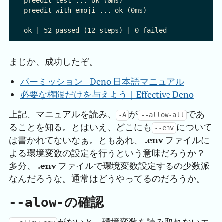
preedit test ... ok (0ms)

preedit with emoji ... ok (0ms)

まじか、成功したぞ。
パーミッション - Deno 日本語マニュアル
必要な権限だけを与えよう｜Effective Deno
上記、マニュアルを読み、
が
であ
-A
--allow-all
ることを知る。とはいえ、どこにも
について
--env
は書かれてないなぁ。ともあれ、
.env
ファイルに
よる環境変数の設定を行うという意味だろうか？
多分、
.env
ファイルで環境変数設定するの少数派
なんだろうな。通常はどうやってるのだろうか。
の確認
--alow-
がないと、環境変数を読み取れないエ