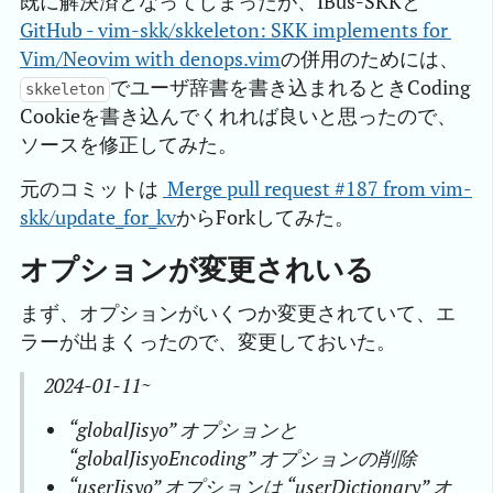
既に解決済となってしまったが、IBus-SKKと
GitHub - vim-skk/skkeleton: SKK implements for 
Vim/Neovim with denops.vim
の併用のためには、
でユーザ辞書を書き込まれるときCoding
skkeleton
Cookieを書き込んでくれれば良いと思ったので、
ソースを修正してみた。
元のコミットは
 Merge pull request #187 from vim-
skk/update_for_kv
からForkしてみた。
オプションが変更されいる
まず、オプションがいくつか変更されていて、エ
ラーが出まくったので、変更しておいた。
2024-01-11~
“globalJisyo” オプションと
“globalJisyoEncoding” オプションの削除
“userJisyo” オプションは “userDictionary” オ