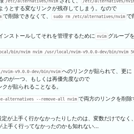
録
されて、
/etc/alternatives/nvim
/etc/alternatives/nvi
ようとする変なリンクが残存してしまう。なので
で削除できなくて、
で
m
sudo rm /etc/alternatives/nvim
インストールしてそれを管理するために
グループ
nvim
ocal/bin/nvim nvim /usr/local/nvim-v9.0.0-dev/bin/nvim 5
へのリンクが貼られて、更に
l/nvim-v9.0.0-dev/bin/nvim
るのが一つ、もしくは再優先度なので
ンクが貼られることなる。
で両方のリンクを削除
te-alternatives --remove-all nvim
設定が上手く行かなかったりしたのは、変数だけでなく
が上手く行ってなかったのかも知れない…