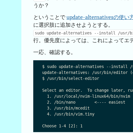
うか？
ということで
update-alternative
に選択肢に追加させようとする。
sudo update-alternatives --install /usr/b
行。優先度によっては、これによってエ
一応、確認する。
$ sudo update-alternatives --install /
update-alternatives: /usr/bin/edi
$ /usr/bin/select-editor

Select an editor.  To change later, ru
  1. /usr/local/nvim-linux64/bin/nvim

  2. /bin/nano        <---- easiest

  3. /usr/bin/mcedit

  4. /usr/bin/vim.tiny
