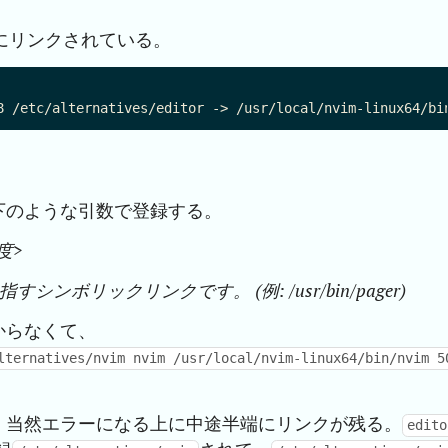
にリンクされている。
下のような引数で登録する。
先度>
前> を指すシンボリックリンクです。 (例: /usr/bin/pager)
からなくて、
lternatives/nvim nvim /usr/local/nvim-linux64/bin/nvim 5
、当然エラーになる上に中途半端にリンクが残る。
edito