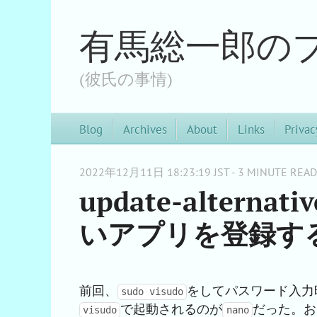
有馬総一郎の
(彼氏の事情)
Blog
Archives
About
Links
Privac
2022年12月11日 18:23:19 JST - 3 MINUTE READ
update-alter
いアプリを登録す
前回、
をしてパスワード入力
sudo visudo
で起動されるのが
だった。お
visudo
nano