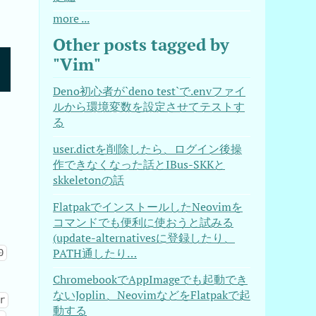
more ...
Other posts tagged by
"Vim"
Deno初心者が`deno test`で.envファイ
ルから環境変数を設定させてテストす
る
user.dictを削除したら、ログイン後操
作できなくなった話とIBus-SKKと
skkeletonの話
FlatpakでインストールしたNeovimを
コマンドでも便利に使おうと試みる
(update-alternativesに登録したり、
PATH通したり…
0
ChromebookでAppImageでも起動でき
ないJoplin、NeovimなどをFlatpakで起
r
動する