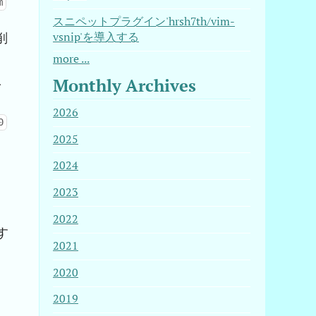
m
スニペットプラグイン'hrsh7th/vim-
削
vsnip'を導入する
more ...
Monthly Archives
を
2026
0
2025
2024
2023
2022
す
2021
2020
、
2019