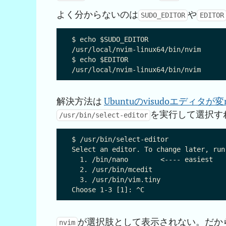
よく分からないのは
や
SUDO_EDITOR
EDITOR
$ echo $SUDO_EDITOR

/usr/local/nvim-linux64/bin/nvim

$ echo $EDITOR

解決方法は
Ubuntuのvisudoエディタが
を実行して選択す
/usr/bin/select-editor
$ /usr/bin/select-editor

Select an editor. To change later, run
  1. /bin/nano        <---- easiest

  2. /usr/bin/mcedit

  3. /usr/bin/vim.tiny

が選択肢として表示されない。だか
nvim