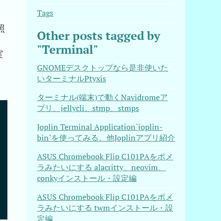
Tags
照
Other posts tagged by
"Terminal"
実
GNOMEデスクトップなら是非使いた
いターミナルPtyxis
ターミナル(端末)で動くNavidromeア
プリ、jellycli、stmp、stmps


4/bin/nvim を使います

Joplin Terminal Application`joplin-
bin`を使ってみる。他Joplinアプリ紹介
ASUS Chromebook Flip C101PAをポメ
ラみたいにする alacritty、neovim、
conkyインストール・設定編
ASUS Chromebook Flip C101PAをポメ
ラみたいにする twmインストール・設
定編