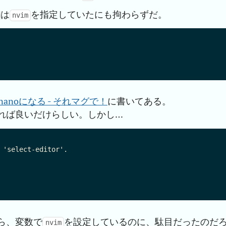
は
を指定していたにも拘わらずだ。
nvim
変nanoになる - それマグで！
に書いてある。
れば良いだけらしい。しかし…
 'select-editor'.

ら、変数で
を設定しているのに、駄目だったのだ
nvim