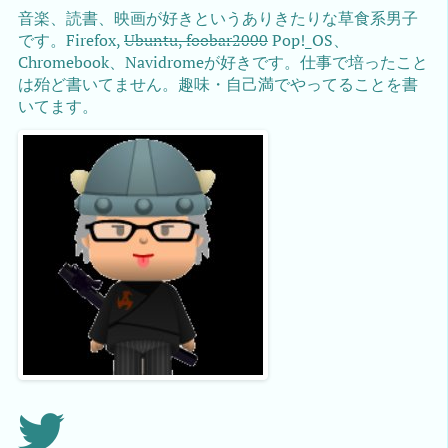
音楽、読書、映画が好きというありきたりな草食系男子
です。Firefox,
Ubuntu, foobar2000
Pop!_OS、
Chromebook、Navidromeが好きです。仕事で培ったこと
は殆ど書いてません。趣味・自己満でやってることを書
いてます。