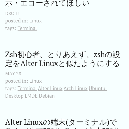
示・エコーされてほしい
DEC
11
posted in:
Linux
tags:
Terminal
Zsh初心者、とりあえず、zshの設
定をAlter Linuxと似たようにする
MAY
28
posted in:
Linux
tags:
Terminal
Alter Linux
Arch Linux
Ubuntu 
Desktop
LMDE
Debian
Alter Linuxの端末(ターミナル)で