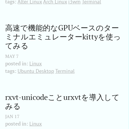
tags:
Alter Linux
Arch Linux
i3wm
Terminal
高速で機能的なGPUベースのター
ミナルエミュレーターkittyを使っ
てみる
MAY
7
posted in:
Linux
tags:
Ubuntu Desktop
Terminal
rxvt-unicodeことurxvtを導入して
みる
JAN
17
posted in:
Linux