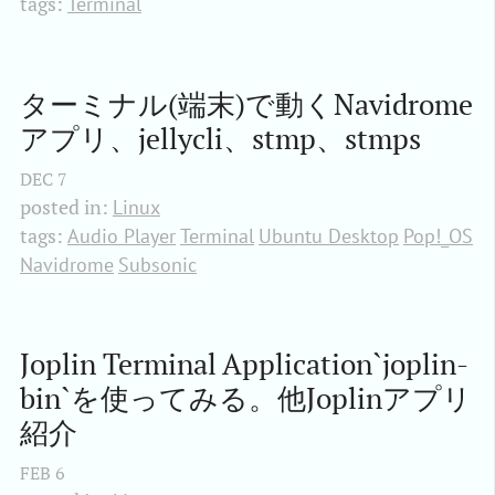
tags:
Terminal
ターミナル(端末)で動くNavidrome
アプリ、jellycli、stmp、stmps
DEC
7
posted in:
Linux
tags:
Audio Player
Terminal
Ubuntu Desktop
Pop!_OS
Navidrome
Subsonic
Joplin Terminal Application`joplin-
bin`を使ってみる。他Joplinアプリ
紹介
FEB
6