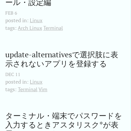
ール・設定編
FEB
6
posted in:
Linux
tags:
Arch Linux
Terminal
update-alternativesで選択肢に表
示されないアプリを登録する
DEC
11
posted in:
Linux
tags:
Terminal
Vim
ターミナル・端末でパスワードを
入力するときアスタリスク*が表