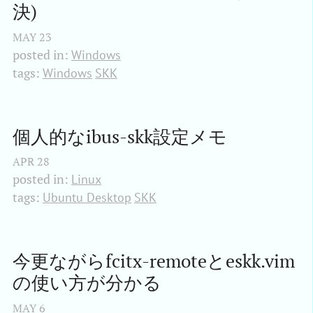
決)
MAY
23
posted in:
Windows
tags:
Windows
SKK
個人的なibus-skk設定メモ
APR
28
posted in:
Linux
tags:
Ubuntu Desktop
SKK
今更ながらfcitx-remoteとeskk.vim
の使い方が分かる
MAY
6