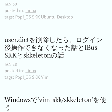
JAN
30
posted in:
Linux
tags:
Pop!_OS
SKK
Ubuntu-Desktop
user.dictを削除したら、ログイン
後操作できなくなった話とIBus-
SKKとskkeletonの話
JAN
28
posted in:
Linux
tags:
Pop!_OS
SKK
Vim
Windowsで'vim-skk/skkeleton'を使
う