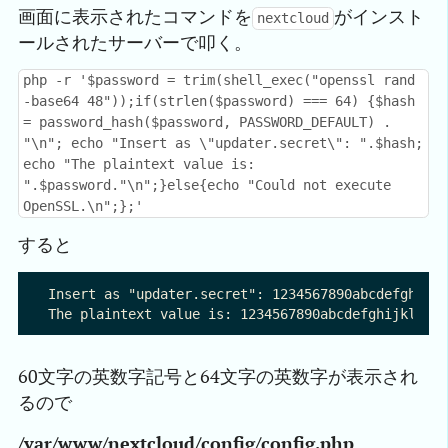
画面に表示されたコマンドを
がインスト
nextcloud
ールされたサーバーで叩く。
php -r '$password = trim(shell_exec("openssl rand
-base64 48"));if(strlen($password) === 64) {$hash
= password_hash($password, PASSWORD_DEFAULT) .
"\n"; echo "Insert as \"updater.secret\": ".$hash;
echo "The plaintext value is:
".$password."\n";}else{echo "Could not execute
OpenSSL.\n";};'
すると
Insert as "updater.secret": 1234567890abcdefghijkl
60文字の英数字記号と64文字の英数字が表示され
るので
/var/www/nextcloud/config/config.php