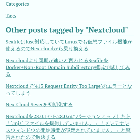
Categories
Tags
Other posts tagged by "Nextcloud"
Seafileはfuse対応していてLinuxでも仮想ファイル機能が
使えるのでNextcloudから乗り換える
Nextcloudより同期が速いと言われるSeafileを
Docker+Non-Root Domain Subdirectory構成で試してみ
る
Nextcloudで`413 Request Entity Too Large`のエラーとな
ってしまう
NextCloud Severを初期化する
Nextcloudを28.0.1から28.0.6にバージョンアップしたら
「`.mjs` ファイルを提供していません。」「メンテナン
スウィンドウの開始時間が設定されていません。」と警
告されたので解決する