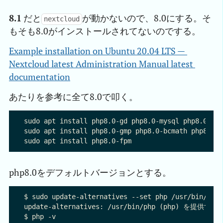
8.1
だと
が動かないので、8.0にする。そ
nextcloud
もそも8.0がインストールされてないのでする。
Example installation on Ubuntu 20.04 LTS — 
Nextcloud latest Administration Manual latest 
documentation
あたりを参考に全て8.0で叩く。
sudo apt install php8.0-gd php8.0-mysql php8.0-cur
sudo apt install php8.0-gmp php8.0-bcmath php8.0-x
php8.0をデフォルトバージョンとする。
$ sudo update-alternatives --set php /usr/bin/php8
update-alternatives: /usr/bin/php (php) を
$ php -v
