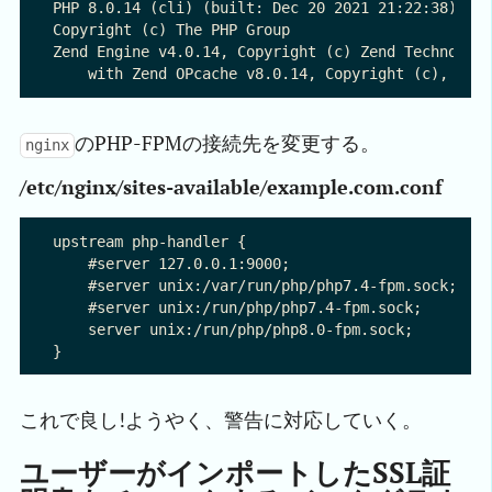
PHP 8.0.14 (cli) (built: Dec 20 2021 21:22:38) ( N
Copyright (c) The PHP Group

Zend Engine v4.0.14, Copyright (c) Zend Technologi
のPHP-FPMの接続先を変更する。
nginx
/etc/nginx/sites-available/example.com.conf
upstream php-handler {

    #server 127.0.0.1:9000;

    #server unix:/var/run/php/php7.4-fpm.sock;

    #server unix:/run/php/php7.4-fpm.sock;

    server unix:/run/php/php8.0-fpm.sock;

これで良し!ようやく、警告に対応していく。
ユーザーがインポートしたSSL証