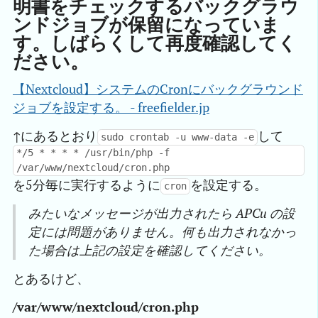
明書をチェックするバックグラウ
ンドジョブが保留になっていま
す。しばらくして再度確認してく
ださい。
【Nextcloud】システムのCronにバックグラウンド
ジョブを設定する。 - freefielder.jp
↑にあるとおり
して
sudo crontab -u www-data -e
*/5 * * * * /usr/bin/php -f
/var/www/nextcloud/cron.php
を5分毎に実行するように
を設定する。
cron
みたいなメッセージが出力されたら APCu の設
定には問題がありません。何も出力されなかっ
た場合は上記の設定を確認してください。
とあるけど、
/var/www/nextcloud/cron.php