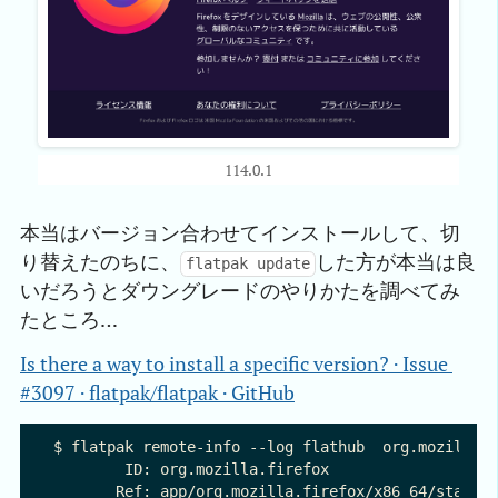
114.0.1
本当はバージョン合わせてインストールして、切
り替えたのちに、
した方が本当は良
flatpak update
いだろうとダウングレードのやりかたを調べてみ
たところ…
Is there a way to install a specific version? · Issue 
#3097 · flatpak/flatpak · GitHub
$ flatpak remote-info --log flathub  org.mozilla.f
        ID: org.mozilla.firefox

       Ref: app/org.mozilla.firefox/x86_64/stable
