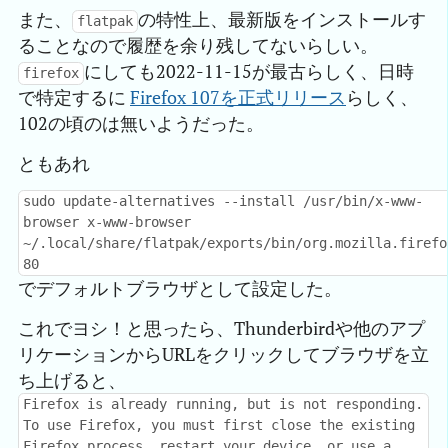
また、
の特性上、最新版をインストールす
flatpak
ることなので履歴を余り残してないらしい。
にしても2022-11-15が最古らしく、日時
firefox
で特定するに
Firefox 107を正式リリース
らしく、
102の頃のは無いようだった。
ともあれ
sudo update-alternatives --install /usr/bin/x-www-
browser x-www-browser
~/.local/share/flatpak/exports/bin/org.mozilla.firefo
80
でデフォルトブラウザとして設定した。
これでヨシ！と思ったら、Thunderbirdや他のアプ
リケーションからURLをクリックしてブラウザを立
ち上げると、
Firefox is already running, but is not responding.
To use Firefox, you must first close the existing
Firefox process, restart your device, or use a