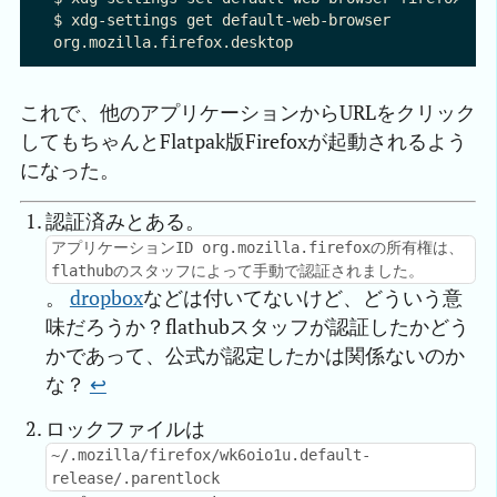
$ xdg-settings get default-web-browser

これで、他のアプリケーションからURLをクリック
してもちゃんとFlatpak版Firefoxが起動されるよう
になった。
認証済みとある。
アプリケーションID org.mozilla.firefoxの所有権は、
flathubのスタッフによって手動で認証されました。
。
dropbox
などは付いてないけど、どういう意
味だろうか？flathubスタッフが認証したかどう
かであって、公式が認定したかは関係ないのか
な？
↩︎
ロックファイルは
~/.mozilla/firefox/wk6oio1u.default-
release/.parentlock