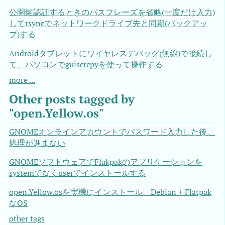
公開鍵認証するときのパスフレーズを省略(一度だけ入力)
してrsyncでネットワークドライブ先と同期(バックアッ
プ)する
Androidタブレットにワイヤレスデバッグ(無線)で接続し
て、パソコンでguiscrcpyを使って操作する
more ...
Other posts tagged by
"open.Yellow.os"
GNOMEオンラインアカウントでパスワード入力した後、
処理が進まない
GNOMEソフトウェアでFlakpakのアプリケーションを
systemでなくuserでインストールする
open.Yellow.osを実機にインストール。Debian + Flatpak
なOS
other tags