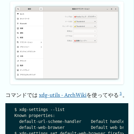
3
コマンドでは
xdg-utils - ArchWiki
を使ってやる
。
$ xdg-settings --list

Known properties:

  default-url-scheme-handler    Default handler fo
  default-web-browser           Default web browse
$ xdg-settings set default-web-browser firefox.des