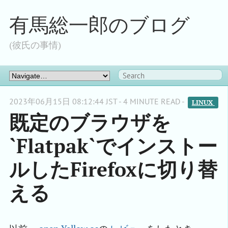
有馬総一郎のブログ
(彼氏の事情)
2023年06月15日 08:12:44 JST - 4 MINUTE READ -
LINUX 
既定のブラウザを
`Flatpak`でインストー
ルしたFirefoxに切り替
える