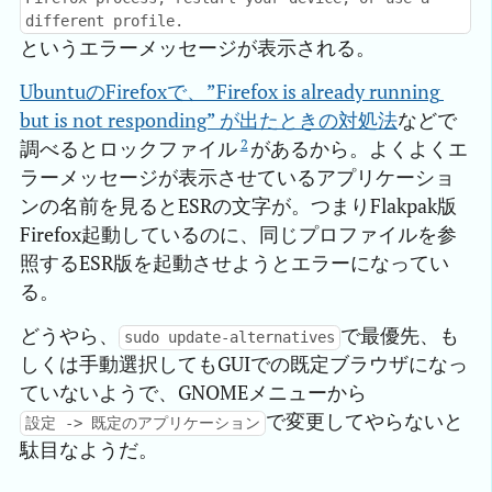
different profile.
というエラーメッセージが表示される。
UbuntuのFirefoxで、”Firefox is already running 
but is not responding” が出たときの対処法
などで
2
調べるとロックファイル
があるから。よくよくエ
ラーメッセージが表示させているアプリケーショ
ンの名前を見るとESRの文字が。つまりFlakpak版
Firefox起動しているのに、同じプロファイルを参
照するESR版を起動させようとエラーになってい
る。
どうやら、
で最優先、も
sudo update-alternatives
しくは手動選択してもGUIでの既定ブラウザになっ
ていないようで、GNOMEメニューから
で変更してやらないと
設定 -> 既定のアプリケーション
駄目なようだ。