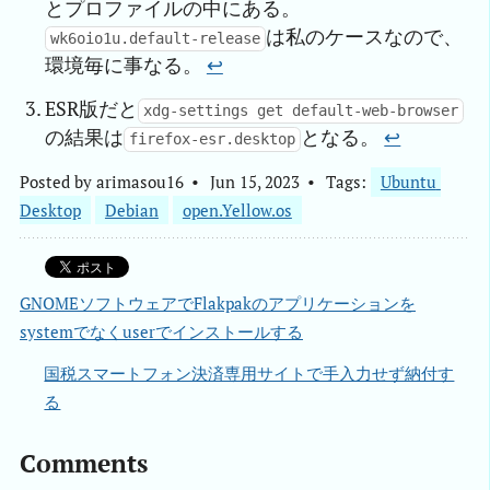
とプロファイルの中にある。
は私のケースなので、
wk6oio1u.default-release
環境毎に事なる。
↩︎
ESR版だと
xdg-settings get default-web-browser
の結果は
となる。
↩︎
firefox-esr.desktop
Posted by
arimasou16
Jun 15, 2023
Tags:
Ubuntu 
Desktop
Debian
open.Yellow.os
GNOMEソフトウェアでFlakpakのアプリケーションを
systemでなくuserでインストールする
国税スマートフォン決済専用サイトで手入力せず納付す
る
Comments