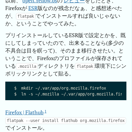
以前、
open.Yellow.os
の
レビュー
をしたとき、
Firefoxが
ESR
版なのが残念だなぁ、と感想述べた
が、
でインストールすれば良いじゃない
flatpak
か、ということでやってみた。
プリインストールしているESR版で設定とかを、既
にしてしまっていたので、出来ることなら(多少の
不具合は目を瞑って)、そのまま移行させたい。と
いうことで、Firefoxのプロファイルが保存されて
いる
ディレクトリを
環境下にシン
.mozilla
flatpak
ボリックリンクとして貼る。
$  mkdir ~/.var/app/org.mozilla.firefox

1
Firefox | Flathub
flatpak --user install flathub org.mozilla.firefox
でインストール。