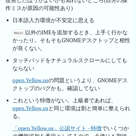
改善したほうがよいかも知れないところ(自分の操
作ミスが原因の可能性あり)
日本語入力環境が不安定に思える
以外のIMEを追加するとき、上手く行かな
mozc
かったり。そもそもGNOMEデスクトップと相性
が良くない。
タッチパッドをナチュラルスクロールにしても
ならない
open.Yellow.os
の問題というより、GNOMEデス
クトップのバグかも。確認してない
これという特徴がない。上級者であれば、
open.Yellow.os
と同じ環境は割と簡単に整えられ
る。
「open.Yellow.os」公認サイト - 特徴
でいくつか