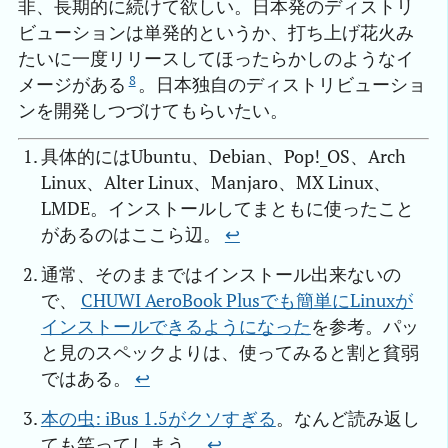
非、長期的に続けて欲しい。日本発のディストリ
ビューションは単発的というか、打ち上げ花火み
たいに一度リリースしてほったらかしのようなイ
8
メージがある
。日本独自のディストリビューショ
ンを開発しつづけてもらいたい。
具体的にはUbuntu、Debian、Pop!_OS、Arch
Linux、Alter Linux、Manjaro、MX Linux、
LMDE。インストールしてまともに使ったこと
があるのはここら辺。
↩︎
通常、そのままではインストール出来ないの
で、
CHUWI AeroBook Plusでも簡単にLinuxが
インストールできるようになった
を参考。パッ
と見のスペックよりは、使ってみると割と貧弱
ではある。
↩︎
本の虫: iBus 1.5がクソすぎる
。なんど読み返し
ても笑ってしまう。
↩︎