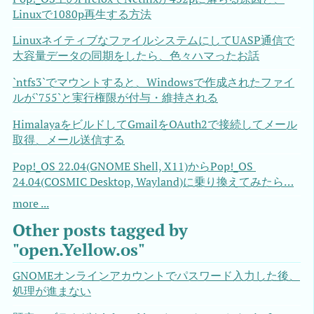
Linuxで1080p再生する方法
LinuxネイティブなファイルシステムにしてUASP通信で
大容量データの同期をしたら、色々ハマったお話
`ntfs3`でマウントすると、Windowsで作成されたファイ
ルが`755`と実行権限が付与・維持される
HimalayaをビルドしてGmailをOAuth2で接続してメール
取得、メール送信する
Pop!_OS 22.04(GNOME Shell, X11)からPop!_OS 
24.04(COSMIC Desktop, Wayland)に乗り換えてみたら…
more ...
Other posts tagged by
"open.Yellow.os"
GNOMEオンラインアカウントでパスワード入力した後、
処理が進まない