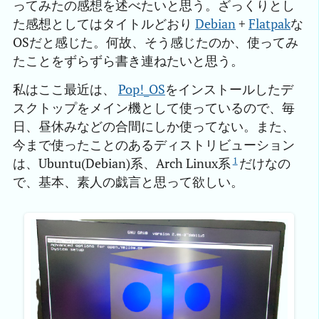
ってみたの感想を述べたいと思う。ざっくりとし
た感想としてはタイトルどおり
Debian
+
Flatpak
な
OSだと感じた。何故、そう感じたのか、使ってみ
たことをずらずら書き連ねたいと思う。
私はここ最近は、
Pop!_OS
をインストールしたデ
スクトップをメイン機として使っているので、毎
日、昼休みなどの合間にしか使ってない。また、
今まで使ったことのあるディストリビューション
1
は、Ubuntu(Debian)系、Arch Linux系
だけなの
で、基本、素人の戯言と思って欲しい。