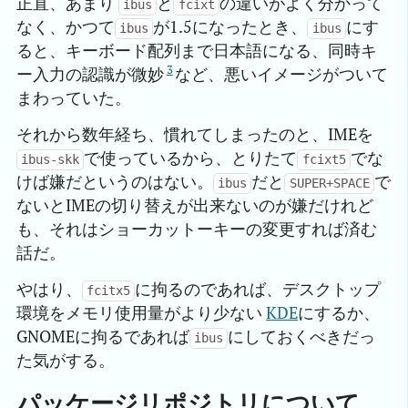
正直、あまり
と
の違いがよく分かって
ibus
fcixt
なく、かつて
が1.5になったとき、
にす
ibus
ibus
ると、キーボード配列まで日本語になる、同時キ
3
ー入力の認識が微妙
など、悪いイメージがついて
まわっていた。
それから数年経ち、慣れてしまったのと、IMEを
で使っているから、とりたて
でな
ibus-skk
fcixt5
けば嫌だというのはない。
だと
で
ibus
SUPER+SPACE
ないとIMEの切り替えが出来ないのが嫌だけれど
も、それはショーカットーキーの変更すれば済む
話だ。
やはり、
に拘るのであれば、デスクトップ
fcitx5
環境をメモリ使用量がより少ない
KDE
にするか、
GNOMEに拘るであれば
にしておくべきだっ
ibus
た気がする。
パッケージリポジトリについて