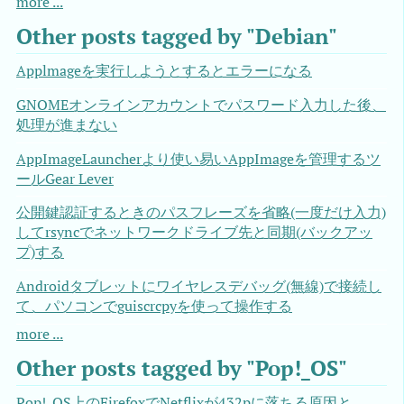
more ...
Other posts tagged by "Debian"
Applmageを実行しようとするとエラーになる
GNOMEオンラインアカウントでパスワード入力した後、
処理が進まない
AppImageLauncherより使い易いAppImageを管理するツ
ールGear Lever
公開鍵認証するときのパスフレーズを省略(一度だけ入力)
してrsyncでネットワークドライブ先と同期(バックアッ
プ)する
Androidタブレットにワイヤレスデバッグ(無線)で接続し
て、パソコンでguiscrcpyを使って操作する
more ...
Other posts tagged by "Pop!_OS"
Pop!_OS上のFirefoxでNetflixが432pに落ちる原因と、