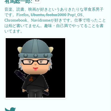
有馬総一郎:
音楽、読書、映画が好きというありきたりな草食系男子
です。Firefox,
Ubuntu, foobar2000
Pop!_OS、
Chromebook、Navidromeが好きです。仕事で培ったこと
は殆ど書いてません。趣味・自己満でやってることを書
いてます。