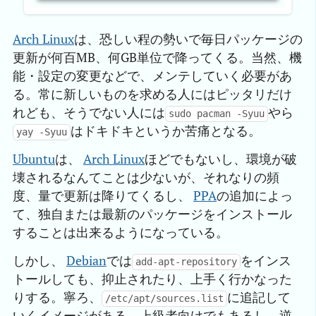
Arch Linux
は、恐しい程の勢いで毎日パッケージの
更新が何百MB、何GB単位で降ってくる。当然、機
能・設定の変更などで、メンテしていく必要があ
る。常に新しいものを求める人にはピッタリだけ
れども、そうでない人には
やら
sudo pacman -Syuu
はドキドキというか苦痛となる。
yay -Syuu
Ubuntu
は、
Arch Linux
ほどでもないし、環境が破
壊されるなんてことは少ないが、それなりの頻
度、量で更新は降りてくるし、
PPA
の追加によっ
て、独自または最新のパッケージをインストール
することは出来るようになっている。
しかし、
Debian
では
をインス
add-apt-repository
トールしても、抑止されたり、上手く行かなった
りする。寧ろ、
に追記して
/etc/apt/sources.list
いくイメージがある。上級者向けでもあるし、逆