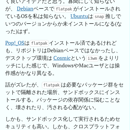
く良いアイデアだと思う。寡聞にして知らない
が、
Debian
ベースで
がインストールされ
flatpak
ているOSを私は知らない。
Ubuntu
は
推しで
snap
いつのバージョンからか未インストールになる(な
った)はず。
Pop!_OS
は
インストール済であるけれど
flatpak
も、リポジトリはDebianベースではなかったし、
デスクトップ環境は
Cosmic
という
をよりリ
i3wm
ッチにした感じで、WindowsやMacユーザとは操
作感がかなり異なる。
話がズレたが、
は必要なパッケージ群をセ
flatpak
ットで隔離された場所、サンドボックスにインス
トールする。パッケージの依存関係に悩むことな
く、壊されたり、汚される心配がない。
しかも、サンドボックス化して実行されるためセ
キュリティも高い。しかも、クロスプラットフォ