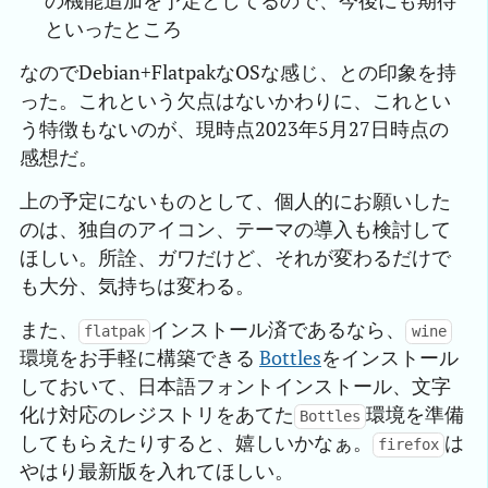
の機能追加を予定としてるので、今後にも期待
といったところ
なのでDebian+FlatpakなOSな感じ、との印象を持
った。これという欠点はないかわりに、これとい
う特徴もないのが、現時点2023年5月27日時点の
感想だ。
上の予定にないものとして、個人的にお願いした
のは、独自のアイコン、テーマの導入も検討して
ほしい。所詮、ガワだけど、それが変わるだけで
も大分、気持ちは変わる。
また、
インストール済であるなら、
flatpak
wine
環境をお手軽に構築できる
Bottles
をインストール
しておいて、日本語フォントインストール、文字
化け対応のレジストリをあてた
環境を準備
Bottles
してもらえたりすると、嬉しいかなぁ。
は
firefox
やはり最新版を入れてほしい。