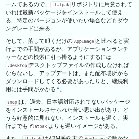
ームであるので、
リポジトリに用意されて
flatpak
いれば最新パッケージをインストールして使え
る。特定のバージョンが使いたい場合などもダウ
ングレード出来る。
そして、落して叩くだけの
と比べると実
AppImage
行までの手間があるが、アプリケーションランチ
ャーなどの検索に引っ掛るようにするには
デスクトップファイルの作成しなければ
.desktop
ならないし、アップデートは、また配布場所から
ダウンロードしてくる必要があったりと、継続利
4
用には手間がかかる
。
は、過去、日本語対応されてないパッケージ
snap
をインストールさせられた苦い思い出があり、ど
うも好意的に見れない。インストールも遅く、実
行までも
よりも遅いイメージがある。
flatpak
また、
はARM系端末で
で動かな
flatpak
AppImage