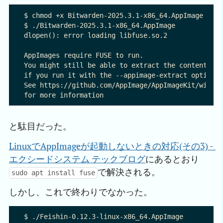
$ chmod +x Bitwarden-2025.3.1-x86_64.AppImage 

$ ./Bitwarden-2025.3.1-x86_64.AppImage 

dlopen(): error loading libfuse.so.2

AppImages require FUSE to run. 

You might still be able to extract the contents of
if you run it with the --appimage-extract option.

See https://github.com/AppImage/AppImageKit/wiki/F
と駄目だった。
LinuxでAppImageが起動しないときの対応(その3) - 
エクシードシステム テックブログ
にあるとおり
で解決される。
sudo apt install fuse
しかし、これで終わりでなかった。
$ ./Feishin-0.12.3-linux-x86_64.AppImage 
