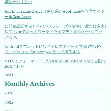
処理が進まない
AppImageLauncherより使い易いAppImageを管理するツ
ールGear Lever
公開鍵認証するときのパスフレーズを省略(一度だけ入力)
してrsyncでネットワークドライブ先と同期(バックアッ
プ)する
Androidタブレットにワイヤレスデバッグ(無線)で接続し
て、パソコンでguiscrcpyを使って操作する
NTFSでフォーマットしたHDDがLinux(Pop!_OS)で自動で
認識された
more ...
Monthly Archives
2026
2025