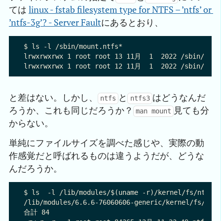
ては
linux - fstab filesystem type for NTFS – ’ntfs’ or 
’ntfs-3g’? - Server Fault
にあるとおり、
$ ls -l /sbin/mount.ntfs*

lrwxrwxrwx 1 root root 13 11月  1  2022 /sbin/mount
と差はない。しかし、
と
はどうなんだ
ntfs
ntfs3
ろうか、これも同じだろうか？
見ても分
man mount
からない。
単純にファイルサイズを調べた感じや、実際の動
作感覚だと呼ばれるものは違うようだが、どうな
んだろうか。
$ ls  -l /lib/modules/$(uname -r)/kernel/fs/ntfs*

/lib/modules/6.6.6-76060606-generic/kernel/fs/ntfs
合計 84
