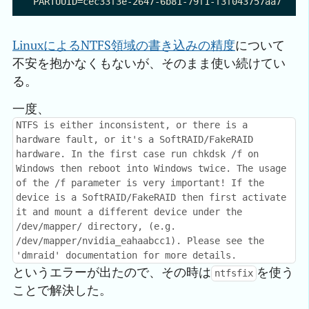
LinuxによるNTFS領域の書き込みの精度
について
不安を抱かなくもないが、そのまま使い続けてい
る。
一度、
NTFS is either inconsistent, or there is a
hardware fault, or it's a SoftRAID/FakeRAID
hardware. In the first case run chkdsk /f on
Windows then reboot into Windows twice. The usage
of the /f parameter is very important! If the
device is a SoftRAID/FakeRAID then first activate
it and mount a different device under the
/dev/mapper/ directory, (e.g.
/dev/mapper/nvidia_eahaabcc1). Please see the
'dmraid' documentation for more details.
というエラーが出たので、その時は
を使う
ntfsfix
ことで解決した。