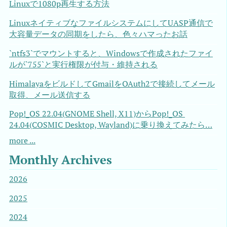
Linuxで1080p再生する方法
LinuxネイティブなファイルシステムにしてUASP通信で
大容量データの同期をしたら、色々ハマったお話
`ntfs3`でマウントすると、Windowsで作成されたファイ
ルが`755`と実行権限が付与・維持される
HimalayaをビルドしてGmailをOAuth2で接続してメール
取得、メール送信する
Pop!_OS 22.04(GNOME Shell, X11)からPop!_OS 
24.04(COSMIC Desktop, Wayland)に乗り換えてみたら…
more ...
Monthly Archives
2026
2025
2024