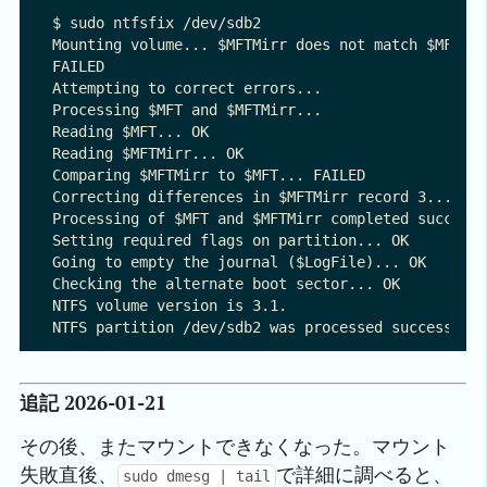
$ sudo ntfsfix /dev/sdb2

Mounting volume... $MFTMirr does not match $MFT (r
FAILED

Attempting to correct errors... 

Processing $MFT and $MFTMirr...

Reading $MFT... OK

Reading $MFTMirr... OK

Comparing $MFTMirr to $MFT... FAILED

Correcting differences in $MFTMirr record 3...OK

Processing of $MFT and $MFTMirr completed successf
Setting required flags on partition... OK

Going to empty the journal ($LogFile)... OK

Checking the alternate boot sector... OK

NTFS volume version is 3.1.

追記 2026-01-21
その後、またマウントできなくなった。マウント
失敗直後、
で詳細に調べると、
sudo dmesg | tail