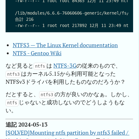
-rw-r--r-- 1 root root 84365 12月 11 23:49 ntfs.ko.
/lib/modules/6.6.6-76060606-generic/kernel/fs/ntfs
合計 216

NTFS3 — The Linux Kernel documentation
NTFS - Gentoo Wiki
など見ると
は
NTFS-3G
の従来のもので、
ntfs
はカーネル5.15から利用可能となった
ntfs3
NTFSv3ドライバを利用したものなのだろうか？
だとすると、
の方が良いのかなぁ。しかし、
ntfs3
じゃないと成功しないのでどうしようもな
ntfs
い。
追記 2024-05-13
[SOLVED]Mounting ntfs partition by ntfs3 failed / 