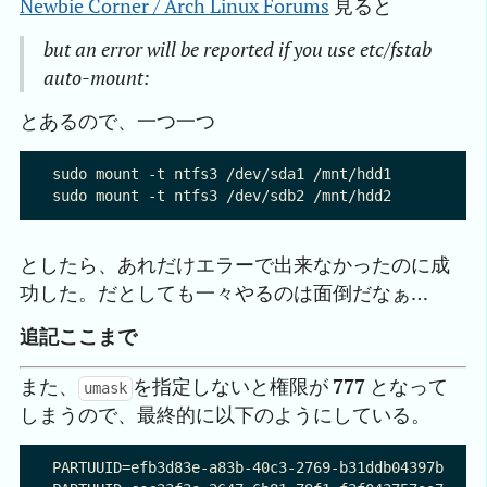
Newbie Corner / Arch Linux Forums
見ると
but an error will be reported if you use etc/fstab
auto-mount:
とあるので、一つ一つ
sudo mount -t ntfs3 /dev/sda1 /mnt/hdd1

としたら、あれだけエラーで出来なかったのに成
功した。だとしても一々やるのは面倒だなぁ…
追記ここまで
また、
を指定しないと権限が
777
となって
umask
しまうので、最終的に以下のようにしている。
PARTUUID=efb3d83e-a83b-40c3-2769-b31ddb04397b  /mn