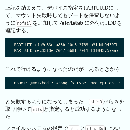
上記を踏まえて、デバイス指定をPARTUUIDにし
て、マウント失敗時してもブートを保留しないよ
うに
を追加して
/etc/fstab
に外付けHDDを
nofail
追記する。
PARTUUID=efb3d83e-a83b-40c3-2769-b31ddb04397b  /mn
これで行けるようになったのだが、あるときから
と失敗するようになってしまった。
から
3
を
ntfs3
取り除いて
と指定すると成功するようになっ
ntfs
た。
ファイルシステムの指定で
と
につい
ntfs
ntfs-3g