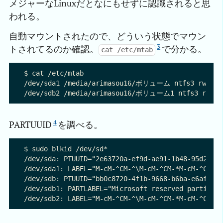
メジャーなLinuxだとなにもせずに認識されると思
われる。
自動マウントされたので、どういう状態でマウン
3
トされてるのか確認。
で分かる。
cat /etc/mtab
$ cat /etc/mtab

/dev/sda1 /media/arimasou16/ボリューム ntfs3 rw,nosui
4
PARTUUID
を調べる。
$ sudo blkid /dev/sd*

/dev/sda: PTUUID="2e63720a-ef9d-ae91-1b48-95d25628
/dev/sda1: LABEL="M-cM-^CM-^\M-cM-^CM-*M-cM-^CM-%M
/dev/sdb: PTUUID="bb0c8720-4f1b-9668-b6ba-e6af1246
/dev/sdb1: PARTLABEL="Microsoft reserved partition