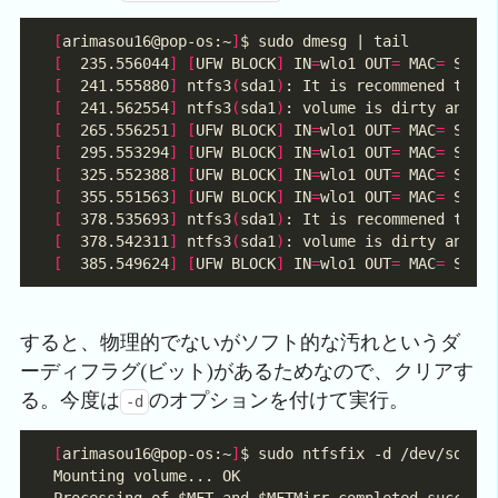
[
arimasou16@pop-os:~
]
[
  235.556044
]
[
UFW BLOCK
]
 IN
=
wlo1 OUT
=
 MAC
=
 SRC
=
[
  241.555880
]
 ntfs3
(
sda1
)
[
  241.562554
]
 ntfs3
(
sda1
)
: volume is dirty and 
"
[
  265.556251
]
[
UFW BLOCK
]
 IN
=
wlo1 OUT
=
 MAC
=
 SRC
=
[
  295.553294
]
[
UFW BLOCK
]
 IN
=
wlo1 OUT
=
 MAC
=
 SRC
=
[
  325.552388
]
[
UFW BLOCK
]
 IN
=
wlo1 OUT
=
 MAC
=
 SRC
=
[
  355.551563
]
[
UFW BLOCK
]
 IN
=
wlo1 OUT
=
 MAC
=
 SRC
=
[
  378.535693
]
 ntfs3
(
sda1
)
[
  378.542311
]
 ntfs3
(
sda1
)
: volume is dirty and 
"
[
  385.549624
]
[
UFW BLOCK
]
 IN
=
wlo1 OUT
=
 MAC
=
 SRC
=
すると、物理的でないがソフト的な汚れというダ
ーディフラグ(ビット)があるためなので、クリアす
る。今度は
のオプションを付けて実行。
-d
[
arimasou16@pop-os:~
]