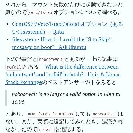
それから、マウント失敗のたびに起動できないと
嫌なので
オプションについて調べる。
/etc/fstab
CentOS7の/etc/fstabのnofailオプション（ある
いはsystemd） - Qiita
filesystem - How do I avoid the “S to Skip” 
message on boot? - Ask Ubuntu
下の記事だと
とあるが、上の記事は
nobootwait
とある。
What is the difference between 
nofail
’nobootwait’ and ’nofail’ in fstab? - Unix & Linux 
Stack Exchange
のベストアンサーの下をみると
nobootwait is no longer a valid option in Ubuntu
16.04
とあり、
しても
は
man fstab fs_mntops
nobootwait
ない。また、実際に追記してみたとき、認識され
なかったので
を追記する。
nofail