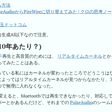
える方法
seAudioからPireWireに切り替えてみた | クロの思考ノー
十円玉ドットコム
生成AI以下なので注意。
10年あたり？)
1
再生と高音質のためには、
リアルタイムカーネル
とか
ってみたことはある。
っている私にはカーネルが変わったところでどうこうは
によってはリアルタイムカーネルが見つからなかたり、
ので無理に入れなくなった。
えると、bluetoothでは再生できなかったり、対応し
パーとかあるんだけど、それまでの
PulseAudio
のシーム