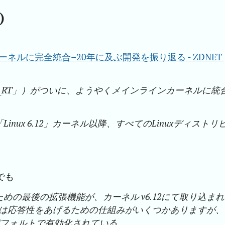
)
ネルに完全統合–20年に及ぶ開発を振り返る - ZDNET 
MPT_RT」）がついに、ようやくメインラインカーネルに統
inux 6.12」カーネル以降、すべてのLinuxディストリ
でも
ための最後の拡張機能が、カーネル v6.12にて取り込まれ
ルには応答性をあげるための仕組みがいくつかありますが、
デフォルトで有効化されている