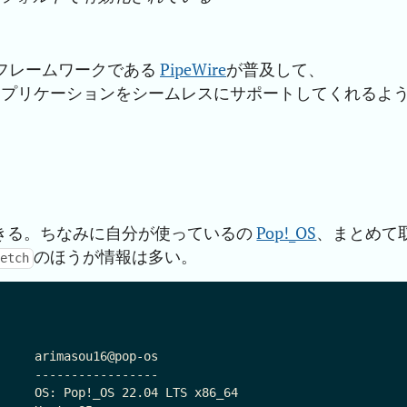
フレームワークである
PipeWire
が普及して、
reamer アプリケーションをシームレスにサポートしてくれるよ
きる。ちなみに自分が使っているの
Pop!_OS
、まとめて
のほうが情報は多い。
etch
     arimasou16@pop-os

     -----------------

     OS: Pop!_OS 22.04 LTS x86_64
