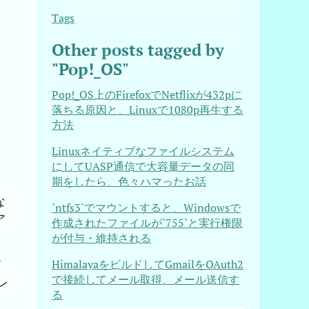
Tags
Other posts tagged by
"Pop!_OS"
Pop!_OS上のFirefoxでNetflixが432pに
落ちる原因と、Linuxで1080p再生する
方法
Linuxネイティブなファイルシステム
にしてUASP通信で大容量データの同
期をしたら、色々ハマったお話
な
`ntfs3`でマウントすると、Windowsで
ア
作成されたファイルが`755`と実行権限
が付与・維持される
て
HimalayaをビルドしてGmailをOAuth2
で接続してメール取得、メール送信す
レ
る