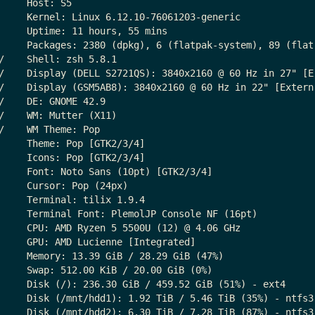
     Host: S5

     Kernel: Linux 6.12.10-76061203-generic

     Uptime: 11 hours, 55 mins

     Packages: 2380 (dpkg), 6 (flatpak-system), 89 (flatp
/    Shell: zsh 5.8.1

/    Display (DELL S2721QS): 3840x2160 @ 60 Hz in 27" [Ex
/    Display (GSM5AB8): 3840x2160 @ 60 Hz in 22" [Externa
/    DE: GNOME 42.9

/    WM: Mutter (X11)

/    WM Theme: Pop

     Theme: Pop [GTK2/3/4]

     Icons: Pop [GTK2/3/4]

     Font: Noto Sans (10pt) [GTK2/3/4]

     Cursor: Pop (24px)

     Terminal: tilix 1.9.4

     Terminal Font: PlemolJP Console NF (16pt)

     CPU: AMD Ryzen 5 5500U (12) @ 4.06 GHz

     GPU: AMD Lucienne [Integrated]

     Memory: 13.39 GiB / 28.29 GiB (47%)

     Swap: 512.00 KiB / 20.00 GiB (0%)

     Disk (/): 236.30 GiB / 459.52 GiB (51%) - ext4

     Disk (/mnt/hdd1): 1.92 TiB / 5.46 TiB (35%) - ntfs3

     Disk (/mnt/hdd2): 6.30 TiB / 7.28 TiB (87%) - ntfs3
