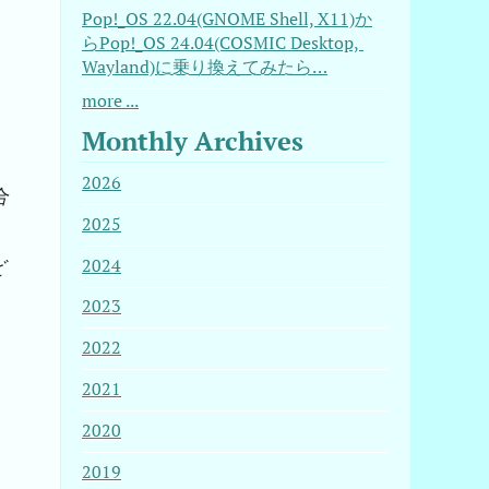
Pop!_OS 22.04(GNOME Shell, X11)か
らPop!_OS 24.04(COSMIC Desktop, 
Wayland)に乗り換えてみたら…
more ...
Monthly Archives
2026
合
2025
2024
ビ
2023
2022
2021
2020
2019