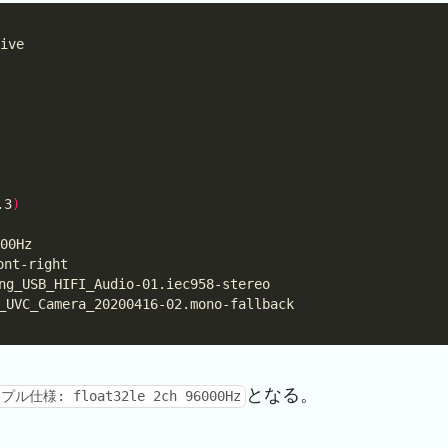
.3
)
となる。
仕様: float32le 2ch 96000Hz