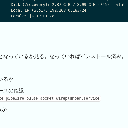
     Disk (/recovery): 2.87 GiB / 3.99 GiB (72%) - vfat

     Local IP (wlo1): 192.168.0.163/24

となっているか見る。なっていればインストール済み。
いるか
ースの確認
ce pipewire-pulse.socket wireplumber.service
るか