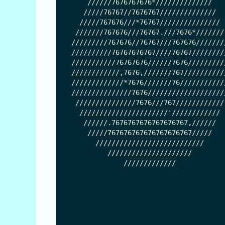
    //////7676767676*//////////////   
   /////76767//7676767//////////////  
  /////767676///*76767/////////////// 
 ///////767676///76767.///7676*///////
/////////767676//76767///767676///////
//////////76767676767////76767////////
///////////76767676//////7676/////////
////////////,7676,///////767//////////
/////////////*7676///////76///////////
///////////////7676///////////////////
 ///////////////7676///767////////////
  //////////////////////'//////////// 
   //////.7676767676767676767,//////  
    /////767676767676767676767/////   
      ///////////////////////////     
         /////////////////////        
             /////////////            
                                      
                                      
                                      
                                      
                                      
                                      