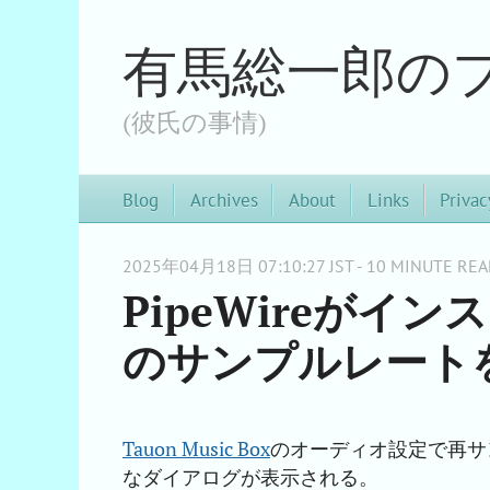
有馬総一郎の
(彼氏の事情)
Blog
Archives
About
Links
Privac
2025年04月18日 07:10:27 JST - 10 MINUTE REA
PipeWireがイン
のサンプルレート
Tauon Music Box
のオーディオ設定で再サ
なダイアログが表示される。