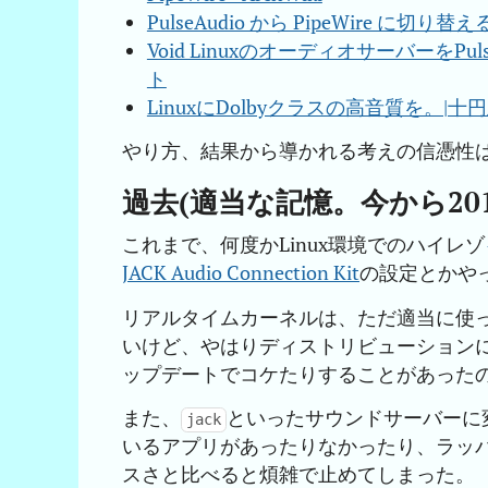
PulseAudio から PipeWire に切り替
Void LinuxのオーディオサーバーをPul
ト
LinuxにDolbyクラスの高音質を。|
やり方、結果から導かれる考えの信憑性は
過去(適当な記憶。今から20
これまで、何度かLinux環境でのハイレゾ
JACK Audio Connection Kit
の設定とかや
リアルタイムカーネルは、ただ適当に使
いけど、やはりディストリビューション
ップデートでコケたりすることがあった
また、
といったサウンドサーバーに変
jack
いるアプリがあったりなかったり、ラッ
スさと比べると煩雑で止めてしまった。