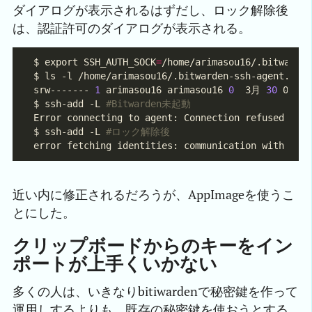
ダイアログが表示されるはずだし、ロック解除後
は、認証許可のダイアログが表示される。
$ export SSH_AUTH_SOCK
=
srw------- 
1
 arimasou16 arimasou16 
0
  3月 
30
$ ssh-add -L 
#Bitwarden未起動
$ ssh-add -L 
#ロック解除後
近い内に修正されるだろうが、AppImageを使うこ
とにした。
クリップボードからのキーをイン
ポートが上手くいかない
多くの人は、いきなりbitiwardenで秘密鍵を作って
運用しするよりも、既存の秘密鍵を使おうとする