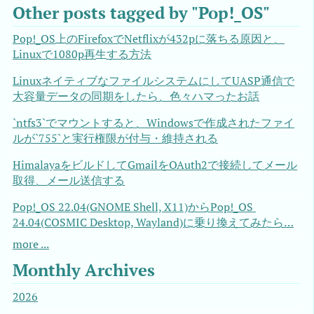
Other posts tagged by "Pop!_OS"
Pop!_OS上のFirefoxでNetflixが432pに落ちる原因と、
Linuxで1080p再生する方法
LinuxネイティブなファイルシステムにしてUASP通信で
大容量データの同期をしたら、色々ハマったお話
`ntfs3`でマウントすると、Windowsで作成されたファイ
ルが`755`と実行権限が付与・維持される
HimalayaをビルドしてGmailをOAuth2で接続してメール
取得、メール送信する
Pop!_OS 22.04(GNOME Shell, X11)からPop!_OS 
24.04(COSMIC Desktop, Wayland)に乗り換えてみたら…
more ...
Monthly Archives
2026