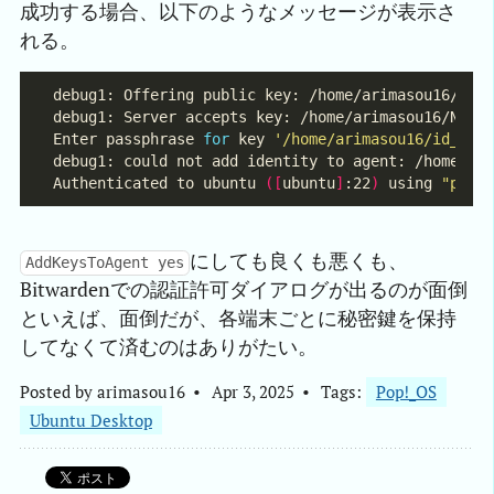
成功する場合、以下のようなメッセージが表示さ
れる。
Enter passphrase 
for
 key 
'/home/arimasou16/id_ed2
debug1: could not add identity to agent: /home/ar
Authenticated to ubuntu 
([
ubuntu
]
:22
)
 using 
"publ
にしても良くも悪くも、
AddKeysToAgent yes
Bitwardenでの認証許可ダイアログが出るのが面倒
といえば、面倒だが、各端末ごとに秘密鍵を保持
してなくて済むのはありがたい。
Posted by
arimasou16
Apr 3, 2025
Tags:
Pop!_OS
Ubuntu Desktop