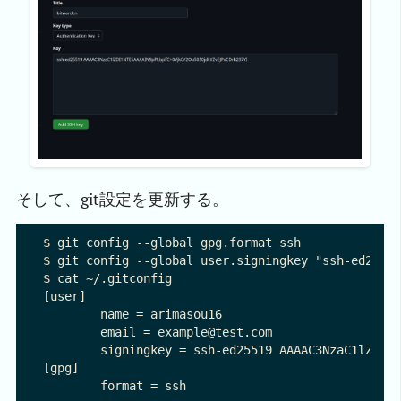
そして、git設定を更新する。
$ git config --global gpg.format ssh

$ git config --global user.signingkey "ssh-ed25519
$ cat ~/.gitconfig

[user]

	name = arimasou16

	email = example@test.com

	signingkey = ssh-ed25519 AAAAC3NzaC1lZDI1NTE5AAAAIN9pPLbplfC+0VjkO/2Ou5050jdkVZvEJPxCDrh237YI

[gpg]
