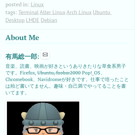
posted in:
Linux
tags:
Terminal
Alter Linux
Arch Linux
Ubuntu 
Desktop
LMDE
Debian
About Me
有馬総一郎:
音楽、読書、映画が好きというありきたりな草食系男子
です。Firefox,
Ubuntu, foobar2000
Pop!_OS、
Chromebook、Navidromeが好きです。仕事で培ったこと
は殆ど書いてません。趣味・自己満でやってることを書
いてます。