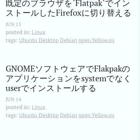
既定のブラウザを`Flatpak`でイン
ストールしたFirefoxに切り替える
JUN
15
posted in:
Linux
tags:
Ubuntu Desktop
Debian
open.Yellow.os
GNOMEソフトウェアでFlakpakの
アプリケーションをsystemでなく
userでインストールする
JUN
14
posted in:
Linux
tags:
Ubuntu Desktop
Debian
open.Yellow.os