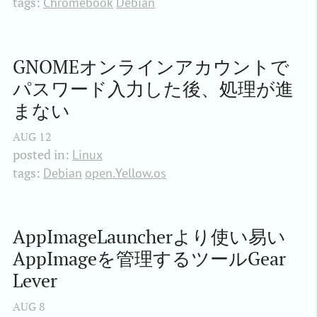
tags:
Chromebook
Debian
GNOMEオンラインアカウントで
パスワード入力した後、処理が進
まない
AUG
12
posted in:
Linux
tags:
Debian
open.Yellow.os
AppImageLauncherより使い易い
AppImageを管理するツールGear 
Lever
AUG
8