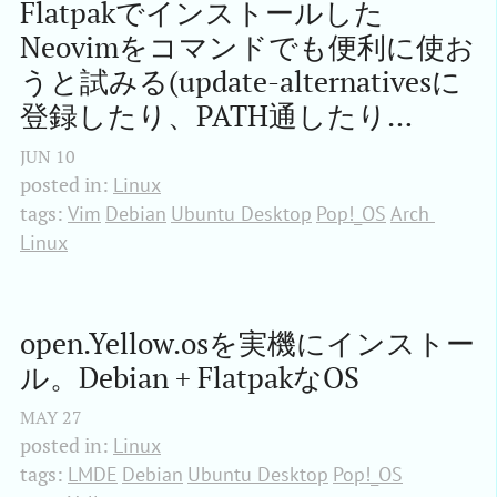
Flatpakでインストールした
Neovimをコマンドでも便利に使お
うと試みる(update-alternativesに
登録したり、PATH通したり…
JUN
10
posted in:
Linux
tags:
Vim
Debian
Ubuntu Desktop
Pop!_OS
Arch 
Linux
open.Yellow.osを実機にインストー
ル。Debian + FlatpakなOS
MAY
27
posted in:
Linux
tags:
LMDE
Debian
Ubuntu Desktop
Pop!_OS