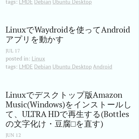
tags:
LMDE
Debian
Ubuntu Desktop
LinuxでWaydroidを使ってAndroid
アプリを動かす 
JUL
17
posted in:
Linux
tags:
LMDE
Debian
Ubuntu Desktop
Android
Linuxでデスクトップ版Amazon 
Music(Windows)をインストールし
て、ULTRA HDで再生する(Bottles
の文字化け・豆腐□を直す)
JUN
12