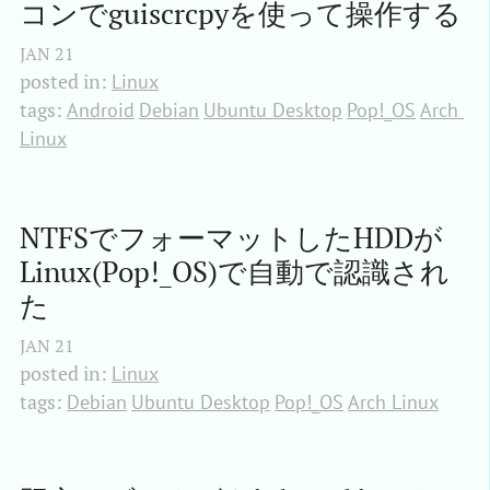
コンでguiscrcpyを使って操作する
JAN
21
posted in:
Linux
tags:
Android
Debian
Ubuntu Desktop
Pop!_OS
Arch 
Linux
NTFSでフォーマットしたHDDが
Linux(Pop!_OS)で自動で認識され
た
JAN
21
posted in:
Linux
tags:
Debian
Ubuntu Desktop
Pop!_OS
Arch Linux