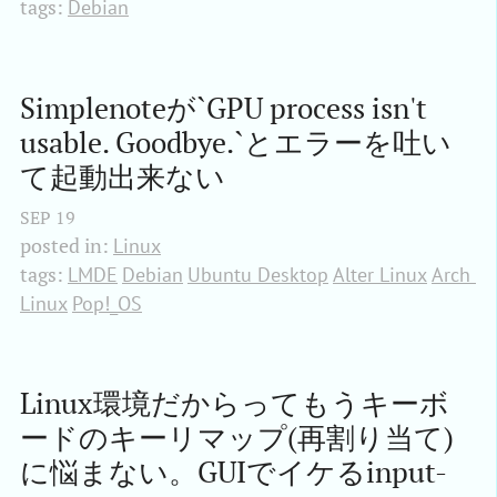
tags:
Debian
Simplenoteが`GPU process isn't 
usable. Goodbye.`とエラーを吐い
て起動出来ない
SEP
19
posted in:
Linux
tags:
LMDE
Debian
Ubuntu Desktop
Alter Linux
Arch 
Linux
Pop!_OS
Linux環境だからってもうキーボ
ードのキーリマップ(再割り当て)
に悩まない。GUIでイケるinput-