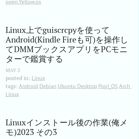
open.Yellow.os
Linux上でguiscrcpyを使って
Android(Kindle Fireも可)を操作し
てDMMブックスアプリをPCモニ
ターで鑑賞する
MAY
2
posted in:
Linux
tags:
Android
Debian
Ubuntu Desktop
Pop!_OS
Arch 
Linux
Linuxインストール後の作業(俺メ
モ)2023 その3