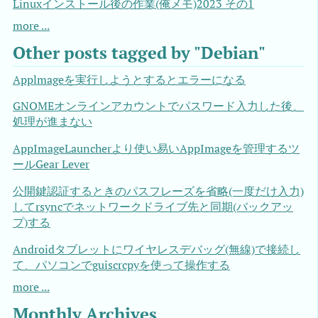
Linuxインストール後の作業(俺メモ)2023 その1
more ...
Other posts tagged by "Debian"
Applmageを実行しようとするとエラーになる
GNOMEオンラインアカウントでパスワード入力した後、
処理が進まない
AppImageLauncherより使い易いAppImageを管理するツ
ールGear Lever
公開鍵認証するときのパスフレーズを省略(一度だけ入力)
してrsyncでネットワークドライブ先と同期(バックアッ
プ)する
Androidタブレットにワイヤレスデバッグ(無線)で接続し
て、パソコンでguiscrcpyを使って操作する
more ...
Monthly Archives