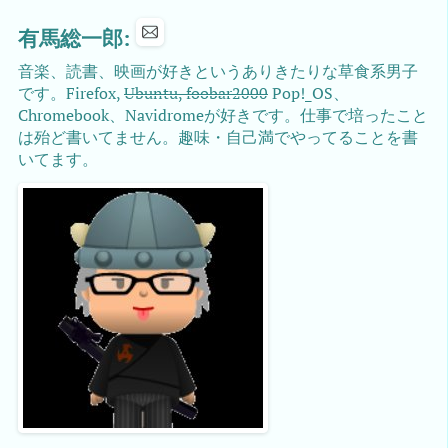
有馬総一郎:
音楽、読書、映画が好きというありきたりな草食系男子
です。Firefox,
Ubuntu, foobar2000
Pop!_OS、
Chromebook、Navidromeが好きです。仕事で培ったこと
は殆ど書いてません。趣味・自己満でやってることを書
いてます。