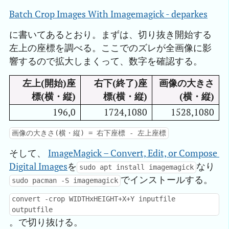
Batch Crop Images With Imagemagick - deparkes
に書いてあるとおり。まずは、切り抜き開始する
左上の座標を調べる。ここでのズレが全画像に影
響するので拡大しまくって、数字を確認する。
左上(開始)座
右下(終了)座
画像の大きさ
標(横・縦)
標(横・縦)
(横・縦)
196,0
1724,1080
1528,1080
画像の大きさ(横・縦) = 右下座標 - 左上座標
そして、
ImageMagick – Convert, Edit, or Compose 
Digital Images
を
なり
sudo apt install imagemagick
でインストールする。
sudo pacman -S imagemagick
convert -crop WIDTHxHEIGHT+X+Y inputfile
outputfile
。で切り抜ける。