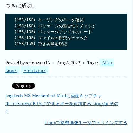
つぎは成功。
(156/156) キーリングのキーを確認                          
(156/156) パッケージの整合性をチェック                       
(156/156) パッケージファイルのロード                        
(156/156) ファイルの衝突をチェック                         
Posted by
arimasou16
Aug 6, 2022
Tags:
Alter 
Linux
Arch Linux
Logitech MX Mechanical Miniに画面キャプチャ
(PrintScreen"PrtSc")できるキーを追加する Linux編 その
2
Linuxで複数画像を一括でトリミングする