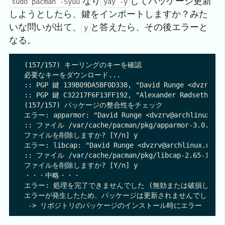
なり
してパッケージ更新
sudo pacman -Syuu
yay -y
しようとしたら、鍵をインポートしますか？みた
いな問いが出て、
と答えたら、その後エラーと
y
なる。
(157/157) キーリングのキーを確認                          
必要なキーをダウンロード...

:: PGP 鍵 139B09DA5BF0D338, "David Runge <dvzr
:: PGP 鍵 C32217F6F13FF192, "Alexander Rødseth
(157/157) パッケージの整合性をチェック                       
エラー: apparmor: "David Runge <dvzrv@archli
:: ファイル /var/cache/pacman/pkg/apparmor-3.
ファイルを削除しますか? [Y/n] y

エラー: libcap: "David Runge <dvzrv@archlinu
:: ファイル /var/cache/pacman/pkg/libcap-2.65
ファイルを削除しますか? [Y/n] y

・・・中略・・・

エラー: 処理を完了できませんでした (無効または破損したパッケー
エラーが発生したため、パッケージは更新されませんでした。
