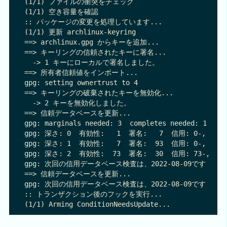
(1/1) ファイルの衝突をチェック                             
(1/1) 空き容量を確認                                   
:: パッケージの変更を処理しています...

(1/1) 更新 archlinux-keyring                       
==> archlinux.gpg からキーを追加...

==> キーリングの信頼されたキーに署名...

  -> 1 キーにローカルで署名しました。

==> 所有者信頼値をインポート...

gpg: setting ownertrust to 4

==> キーリングの破棄されたキーを無効化...

  -> 2 キーを無効化しました。

==> 信頼データベースを更新...

gpg: marginals needed: 3  completes needed: 1  tru
gpg: 深さ: 0  有効性:   1  署名:   7  信用: 0-, 0q, 0n
gpg: 深さ: 1  有効性:   7  署名:  93  信用: 0-, 0q, 0n
gpg: 深さ: 2  有効性:  73  署名:  30  信用: 73-, 0q, 0
gpg: 次回の信用データベース検査は、2022-08-09です

==> 信頼データベースを更新...

gpg: 次回の信用データベース検査は、2022-08-09です

:: トランザクション後のフックを実行...
