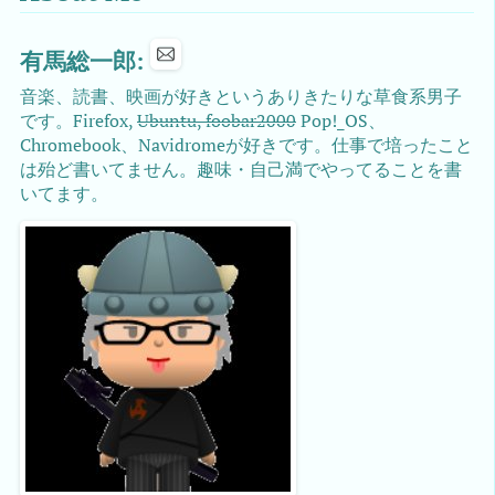
有馬総一郎:
音楽、読書、映画が好きというありきたりな草食系男子
です。Firefox,
Ubuntu, foobar2000
Pop!_OS、
Chromebook、Navidromeが好きです。仕事で培ったこと
は殆ど書いてません。趣味・自己満でやってることを書
いてます。