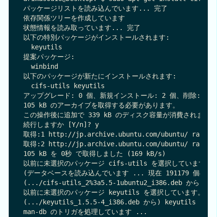
パッケージリストを読み込んでいます... 完了

依存関係ツリーを作成しています 

状態情報を読み取っています... 完了

以下の特別パッケージがインストールされます:

  keyutils

提案パッケージ:

  winbind

以下のパッケージが新たにインストールされます:

  cifs-utils keyutils

アップグレード: 0 個、新規インストール: 2 個、削除: 0 個
105 kB のアーカイブを取得する必要があります。

この操作後に追加で 339 kB のディスク容量が消費されます。
続行しますか [Y/n]? y

取得:1 http://jp.archive.ubuntu.com/ubuntu/ raring/
取得:2 http://jp.archive.ubuntu.com/ubuntu/ raring/
105 kB を 0秒 で取得しました (169 kB/s)

以前に未選択のパッケージ cifs-utils を選択しています。

(データベースを読み込んでいます ... 現在 191179 個
(.../cifs-utils_2%3a5.5-1ubuntu2_i386.deb から)
以前に未選択のパッケージ keyutils を選択しています。

(.../keyutils_1.5.5-4_i386.deb から) keyutils 
man-db のトリガを処理しています ...
