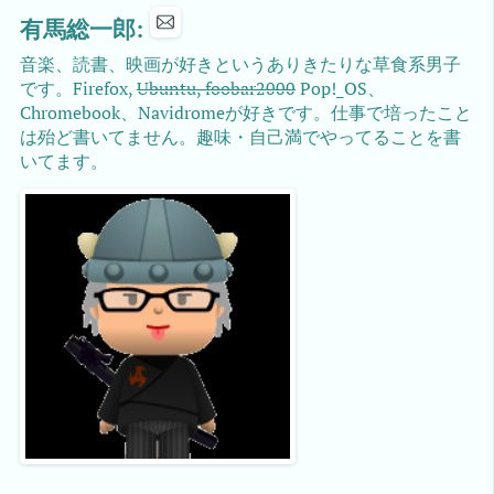
有馬総一郎:
音楽、読書、映画が好きというありきたりな草食系男子
です。Firefox,
Ubuntu, foobar2000
Pop!_OS、
Chromebook、Navidromeが好きです。仕事で培ったこと
は殆ど書いてません。趣味・自己満でやってることを書
いてます。