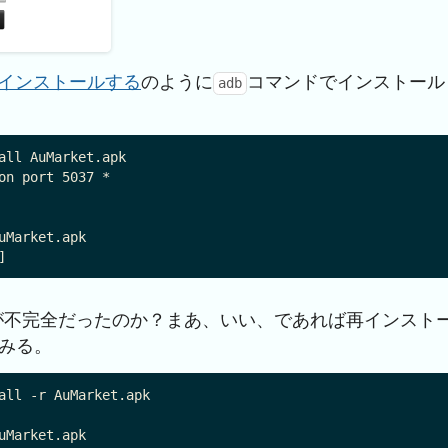
pk)をインストールする
のように
コマンドでインストール
adb
all AuMarket.apk

on port 5037 *

が不完全だったのか？まあ、いい、であれば再インスト
みる。
all -r AuMarket.apk
