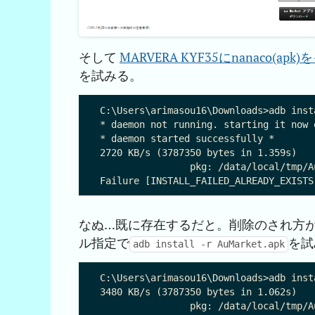
そして
MARVERA KYF35にnanaco(a
を試みる。
C:\Users\arimasou16\Downloads>adb inst
* daemon not running. starting it now 
* daemon started successfully *

2720 KB/s (3787350 bytes in 1.359s)

		pkg: /data/local/tmp/AuMarket.apk

なぬ…既に存在するだと。削除のされ方
ル指定で
を試
adb install -r AuMarket.apk
C:\Users\arimasou16\Downloads>adb inst
3480 KB/s (3787350 bytes in 1.062s)

		pkg: /data/local/tmp/AuMarket.apk
