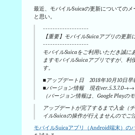
最近、モバイルSuicaの更新について
と思い。
-------------------
【重要】モバイルSuicaアプリの更新
-------------------
モバイルSuicaをご利用いただき誠
ますモバイルSuicaアプリですが、
す。
■アップデート日 2018年10月10
■バージョン情報 現在ver.5.3.7.0→→
（バージョン情報は、Google Pla
アップデートが完了するまで入金（
イルSuicaの操作が行えませんので
モバイルSuicaアプリ（Android端末