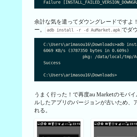
余計な気を遣ってダウングレードですよ
ー。
でダ
adb install -r -d AuMarket.apk
C:\Users\arimasou16\Downloads>adb inst
6069 KB/s (3787350 bytes in 0.609s)

		pkg: /data/local/tmp/AuMarket.apk

Success

うまく行った！で再度au Marketのモ
ルしたアプリのパージョンが古いため、アッ
れる。