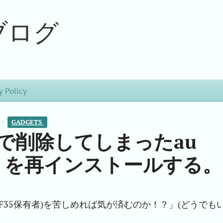
ブログ
y Policy
 -
GADGETS 
35で削除してしまったau
 アプリを再インストールする。
KYF35保有者)を苦しめれば気が済むのか！？」(どうでも