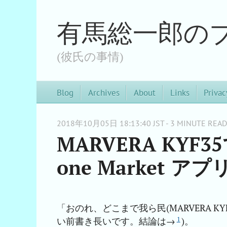
有馬総一郎の
(彼氏の事情)
Blog
Archives
About
Links
Privac
2018年10月05日 18:13:40 JST - 3 MINUTE READ
MARVERA KYF
one Market
「おのれ、どこまで我ら民(MARVERA 
1
い前書き長いです。結論は→
)。