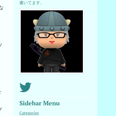
書いてます。
な
り
バ
Sidebar Menu
プ
Categories