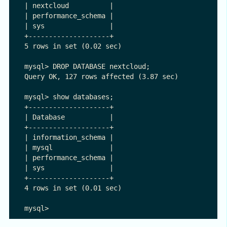
| nextcloud          |

| performance_schema |

| sys                |

+--------------------+

5 rows in set (0.02 sec)

mysql> DROP DATABASE nextcloud;

Query OK, 127 rows affected (3.87 sec)

mysql> show databases;

+--------------------+

| Database           |

+--------------------+

| information_schema |

| mysql              |

| performance_schema |

| sys                |

+--------------------+

4 rows in set (0.01 sec)
