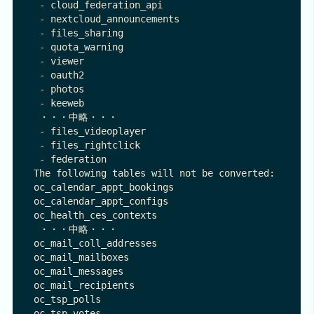
 - cloud_federation_api

 - nextcloud_announcements

 - files_sharing

 - quota_warning

 - viewer

 - oauth2

 - photos

 - keeweb

 ・・・中略・・・

 - files_videoplayer

 - files_rightclick

 - federation

The following tables will not be converted:

oc_calendar_appt_bookings

oc_calendar_appt_configs

oc_health_ces_contexts

 ・・・中略・・・

oc_mail_coll_addresses

oc_mail_mailboxes

oc_mail_messages

oc_mail_recipients

oc_tsp_polls

oc_tsp_votes
