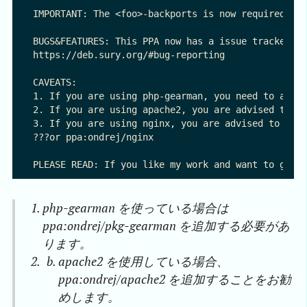
IMPORTANT: The <foo>-backports is now required on 
BUGS&FEATURES: This PPA now has a issue tracker:

https://deb.sury.org/#bug-reporting

CAVEATS:

1. If you are using php-gearman, you need to add p
2. If you are using apache2, you are advised to ad
3. If you are using nginx, you are advised to add 
???or ppa:ondrej/nginx

php-gearman を使っている場合は
ppa:ondrej/pkg-gearman を追加する必要があ
ります。
apache2 を使用している場合、
ppa:ondrej/apache2 を追加することをお勧
めします。