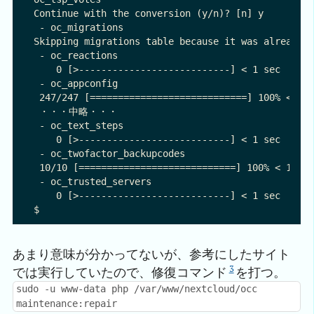
Continue with the conversion (y/n)? [n] y

 - oc_migrations

Skipping migrations table because it was already f
 - oc_reactions

    0 [>---------------------------] < 1 sec

 - oc_appconfig

 247/247 [============================] 100% < 1 s
 ・・・中略・・・

 - oc_text_steps

    0 [>---------------------------] < 1 sec

 - oc_twofactor_backupcodes

 10/10 [============================] 100% < 1 sec
 - oc_trusted_servers

    0 [>---------------------------] < 1 sec

あまり意味が分かってないが、参考にしたサイト
3
では実行していたので、修復コマンド
を打つ。
sudo -u www-data php /var/www/nextcloud/occ
maintenance:repair