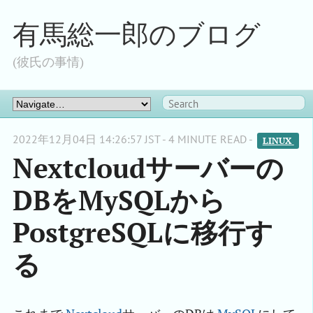
有馬総一郎のブログ
(彼氏の事情)
2022年12月04日 14:26:57 JST - 4 MINUTE READ -
LINUX 
Nextcloudサーバーの
DBをMySQLから
PostgreSQLに移行す
る