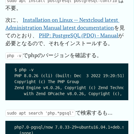
は
sudo apt install postgresql postgresql-contrib
不要。
次に、
Installation on Linux — Nextcloud latest 
Administration Manual latest documentation
を見
てのとおり、
PHP: PostgreSQL (PDO) - Manual
が
必要となるので、それをインストールする。
でphpのバージョンを確認する。
php -v
$ php -v

PHP 8.0.26 (cli) (built: Dec  3 2022 19:20:51) ( N
Copyright (c) The PHP Group

Zend Engine v4.0.26, Copyright (c) Zend Technologi
で検索するも…
sudo apt search 'php.*pgsql'
php7.0-pgsql/now 7.0.33-29+ubuntu16.04.1+deb.sur
  (none)
