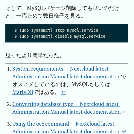
そして、MySQLパケージ削除しても良いのだけ
ど、一応止めて数日様子を見る。
$ sudo systemctl stop mysql.service

思ったより簡単だった。
System requirements — Nextcloud latest 
Administration Manual latest documentation
で
オススメしているのは、MySQLもしくは
MariaDB
ではある。
↩︎
Converting database type — Nextcloud latest 
Administration Manual latest documentation
↩︎
Using the occ command — Nextcloud latest 
Administration Manual latest documentation
↩︎