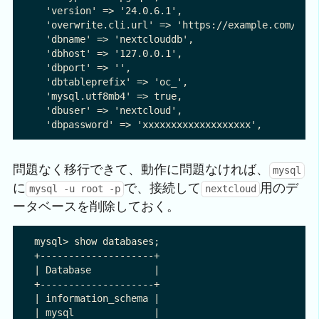
  'version' => '24.0.6.1',

  'overwrite.cli.url' => 'https://example.com/next
  'dbname' => 'nextclouddb',

  'dbhost' => '127.0.0.1',

  'dbport' => '',

  'dbtableprefix' => 'oc_',

  'mysql.utf8mb4' => true,

  'dbuser' => 'nextcloud',

問題なく移行できて、動作に問題なければ、
mysql
に
で、接続して
用のデ
mysql -u root -p
nextcloud
ータベースを削除しておく。
mysql> show databases;

+--------------------+

| Database           |

+--------------------+

| information_schema |

| mysql              |
