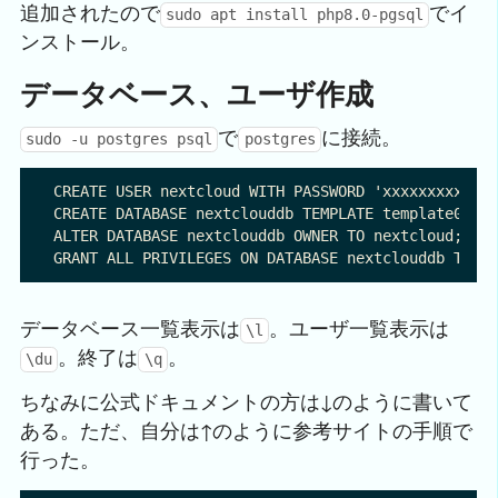
追加されたので
でイ
sudo apt install php8.0-pgsql
ンストール。
データベース、ユーザ作成
で
に接続。
sudo -u postgres psql
postgres
CREATE USER nextcloud WITH PASSWORD 'xxxxxxxxxxxxx
CREATE DATABASE nextclouddb TEMPLATE template0 ENC
ALTER DATABASE nextclouddb OWNER TO nextcloud;

データベース一覧表示は
。ユーザ一覧表示は
\l
。終了は
。
\du
\q
ちなみに公式ドキュメントの方は↓のように書いて
ある。ただ、自分は↑のように参考サイトの手順で
行った。