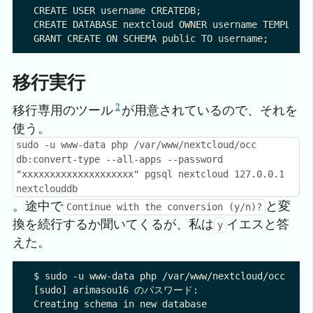
CREATE USER username CREATEDB;

CREATE DATABASE nextcloud OWNER username TEMPLATE 
移行実行
2
移行専用のツール
が用意されているので、それを
使う。
sudo -u www-data php /var/www/nextcloud/occ
db:convert-type --all-apps --password
"xxxxxxxxxxxxxxxxxxxx" pgsql nextcloud 127.0.0.1
nextclouddb
。途中で
と変
Continue with the conversion (y/n)?
換を続行するか聞いてくるが、私は
イエスと答
y
えた。
$ sudo -u www-data php /var/www/nextcloud/occ db:c
[sudo] arimasou16 のパスワード:

Creating schema in new database
