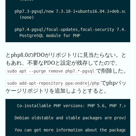
php7.3-pgsql/now 7.3.18-1+ubuntu16.04.1+deb.sury
  (none)

php7.4-pgsql/focal-updates,focal-security 7.4.3-
とphp8.0のPDOがリポジトリに見当たらない。と
もあれ、不要なPDOと設定が残存してたので、
で削除した。
sudo apt --purge remove php7.*-pgsql
でphpパッ
sudo add-apt-repository ppa:ondrej/php
ケージリポジトリを追加しようとすると。
 Co-installable PHP versions: PHP 5.6, PHP 7.x and
Debian oldstable and stable packages are provided 
You can get more information about the packages at