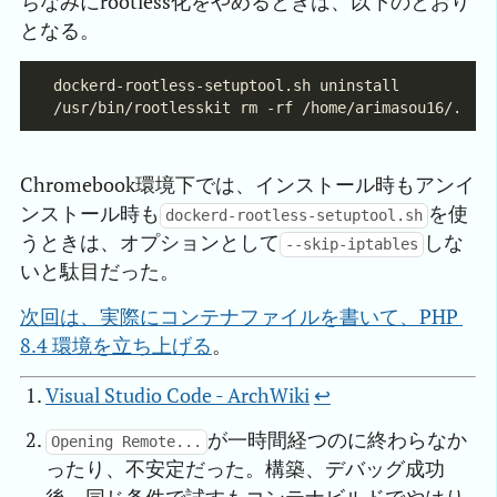
ちなみにrootless化をやめるときは、以下のとおり
となる。
Chromebook環境下では、インストール時もアンイ
ンストール時も
を使
dockerd-rootless-setuptool.sh
うときは、オプションとして
しな
--skip-iptables
いと駄目だった。
次回は、実際にコンテナファイルを書いて、PHP 
8.4 環境を立ち上げる
。
Visual Studio Code - ArchWiki
↩︎
が一時間経つのに終わらなか
Opening Remote...
ったり、不安定だった。構築、デバッグ成功