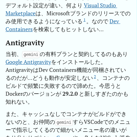
デフォルト設定が違い、何より
Visual Studio 
Marketplace
は、Microsoftブランドのリリースでの
1
み使用できるようになっている
。なので
Dev 
Containers
を検索してもヒットしない…
Antigravity
当初、
の有料プランと契約してるのもあり
gemini
Google Antigravity
をインストールした。
AntigravityはDev Containers機能が同梱されてい
2
るのだが…どうも動作が安定しない
、コンテナの
ビルドで頻繁に失敗するので諦めた。今思うと
Dockerのバージョンが
29.2.0
と新しすぎたのかも
知れない。
また、キャッシュなしでコンテナがビルドができ
ないのと、お仲間の
すらVSCodeでのメニュ
gemini
ーで指示してくるので細かいメニュー名の違いが