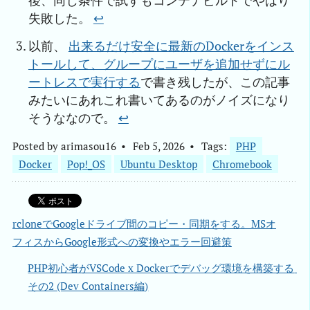
後、同じ条件で試すもコンテナビルドでやはり
失敗した。
↩︎
以前、
出来るだけ安全に最新のDockerをインス
トールして、グループにユーザを追加せずにル
ートレスで実行する
で書き残したが、この記事
みたいにあれこれ書いてあるのがノイズになり
そうななので。
↩︎
Posted by
arimasou16
Feb 5, 2026
Tags:
PHP
Docker
Pop!_OS
Ubuntu Desktop
Chromebook
rcloneでGoogleドライブ間のコピー・同期をする。MSオ
フィスからGoogle形式への変換やエラー回避策
PHP初心者がVSCode x Dockerでデバッグ環境を構築する 
その2 (Dev Containers編)