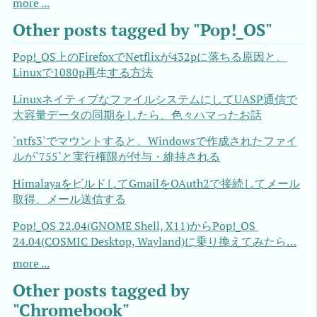
more ...
Other posts tagged by "Pop!_OS"
Pop!_OS上のFirefoxでNetflixが432pに落ちる原因と、
Linuxで1080p再生する方法
LinuxネイティブなファイルシステムにしてUASP通信で
大容量データの同期をしたら、色々ハマったお話
`ntfs3`でマウントすると、Windowsで作成されたファイ
ルが`755`と実行権限が付与・維持される
HimalayaをビルドしてGmailをOAuth2で接続してメール
取得、メール送信する
Pop!_OS 22.04(GNOME Shell, X11)からPop!_OS 
24.04(COSMIC Desktop, Wayland)に乗り換えてみたら…
more ...
Other posts tagged by
"Chromebook"