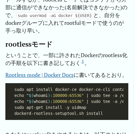
部に通信ができなかった(名前解決できなかった)の
で、
と、自分を
sudo usermod -aG docker ${USER}
dockerグループに入れてrootfulモードで使うのが
手っ取り早い。
rootlessモード
ということで、一部に許されたDockerのrootless化
3
の手順を以下に書き記しておく
。
Rootless mode | Docker Docs
に書いてあるとおり。
echo 
"
$(
whoami
)
:100000:65536"
echo 
"
$(
whoami
)
:100000:65536"