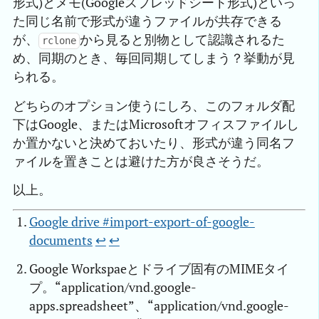
形式)とメモ(Googleスプレッドシート形式)といっ
た同じ名前で形式が違うファイルが共存できる
が、
から見ると別物として認識されるた
rclone
め、同期のとき、毎回同期してしまう？挙動が見
られる。
どちらのオプション使うにしろ、このフォルダ配
下はGoogle、またはMicrosoftオフィスファイルし
か置かないと決めておいたり、形式が違う同名フ
ァイルを置きことは避けた方が良さそうだ。
以上。
Google drive #import-export-of-google-
documents
↩︎
↩︎
Google Workspaeとドライブ固有のMIMEタイ
プ。“application/vnd.google-
apps.spreadsheet”、“application/vnd.google-