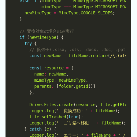
else
if
 (
mimeType
===
MimeType
.
MICROSOFT_POWERP
mimeType
===
MimeType
.
MICROSOFT_POWERP
newMimeType
=
MimeType
.
GOOGLE_SLIDES
if
 (
newMimeType
try
const
newName
=
fileName
.
replace
(
/\.(xlsx|x
const
resource
=
name
:
newName
mimeType
:
newMimeType
parents
:
 [
folder
.
getId
Drive
.
Files
.
create
(
resource
, 
file
.
getBlob
Logger
.
log
(
'  変換成功: '
+
fileName
file
.
setTrashed
(
true
Logger
.
log
(
'  ゴミ箱へ移動 '
+
fileName
    } 
catch
 (
e
Logger
.
log
(
'  エラー: '
+
fileName
+
' / '
+