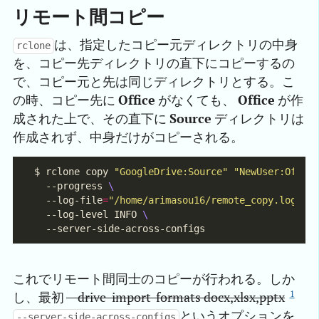
リモート間コピー
は、指定したコピー元ディレクトリの中身
rclone
を、コピー先ディレクトリの直下にコピーするの
で、コピー元と先は同じディレクトリとする。こ
の時、コピー先に
Office
がなくても、
Office
が作
成された上で、その直下に
Source
ディレクトリは
作成されず、中身だけがコピーされる。
$ rclone copy 
"GoogleDrive:Source"
"NewUser:Offic
  --progress 
  --log-file
=
"/home/arimasou16/remote_copy.log"
  --log-level INFO 
これでリモート間同士のコピーが行われる。しか
1
し、最初
—drive-import-formats docx,xlsx,pptx
というオプションを
--server-side-across-configs