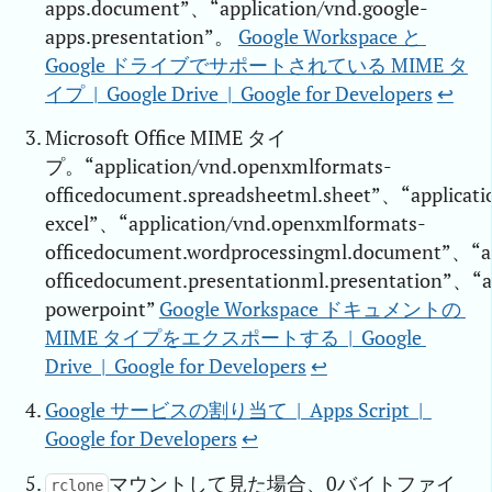
apps.document”、“application/vnd.google-
apps.presentation”。
Google Workspace と 
Google ドライブでサポートされている MIME タ
イプ  |  Google Drive  |  Google for Developers
↩︎
Microsoft Office MIME タイ
プ。“application/vnd.openxmlformats-
officedocument.spreadsheetml.sheet”、“applicati
excel”、“application/vnd.openxmlformats-
officedocument.wordprocessingml.document”、“a
officedocument.presentationml.presentation”、“a
powerpoint”
Google Workspace ドキュメントの 
MIME タイプをエクスポートする  |  Google 
Drive  |  Google for Developers
↩︎
Google サービスの割り当て  |  Apps Script  |  
Google for Developers
↩︎
マウントして見た場合、0バイトファイ
rclone