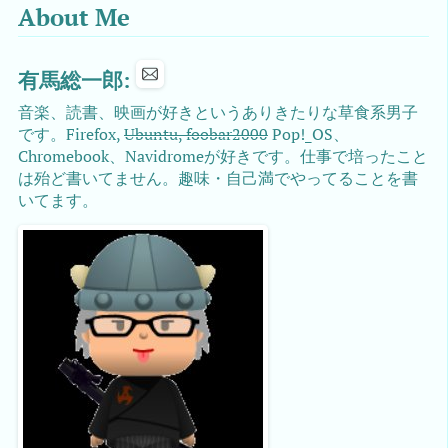
About Me
有馬総一郎:
音楽、読書、映画が好きというありきたりな草食系男子
です。Firefox,
Ubuntu, foobar2000
Pop!_OS、
Chromebook、Navidromeが好きです。仕事で培ったこと
は殆ど書いてません。趣味・自己満でやってることを書
いてます。