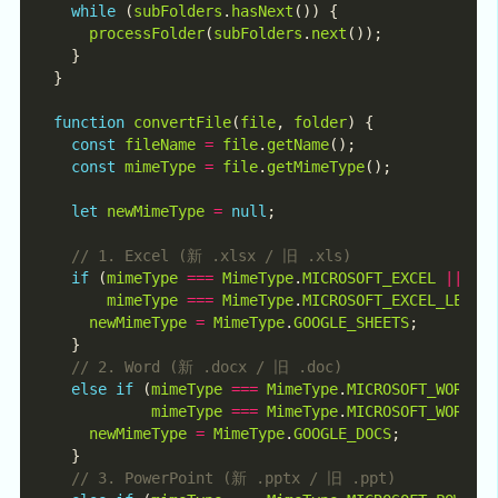
while
 (
subFolders
.
hasNext
processFolder
(
subFolders
.
next
function
convertFile
(
file
, 
folder
const
fileName
=
file
.
getName
const
mimeType
=
file
.
getMimeType
let
newMimeType
=
null
if
 (
mimeType
===
MimeType
.
MICROSOFT_EXCEL
||
mimeType
===
MimeType
.
MICROSOFT_EXCEL_LEGAC
newMimeType
=
MimeType
.
GOOGLE_SHEETS
else
if
 (
mimeType
===
MimeType
.
MICROSOFT_WORD
|
mimeType
===
MimeType
.
MICROSOFT_WORD_L
newMimeType
=
MimeType
.
GOOGLE_DOCS