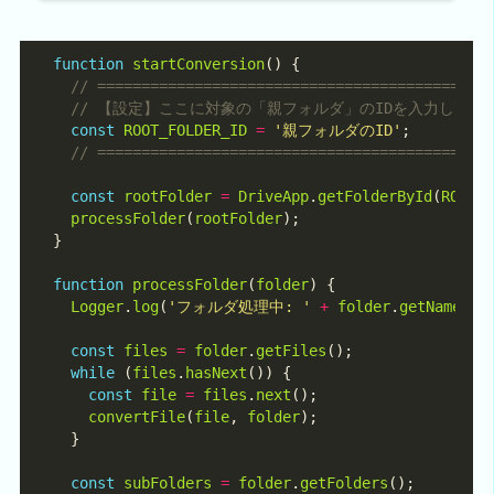
function
startConversion
const
ROOT_FOLDER_ID
=
'親フォルダのID'
const
rootFolder
=
DriveApp
.
getFolderById
(
ROOT_
processFolder
(
rootFolder
function
processFolder
(
folder
Logger
.
log
(
'フォルダ処理中: '
+
folder
.
getName
const
files
=
folder
.
getFiles
while
 (
files
.
hasNext
const
file
=
files
.
next
convertFile
(
file
, 
folder
const
subFolders
=
folder
.
getFolders