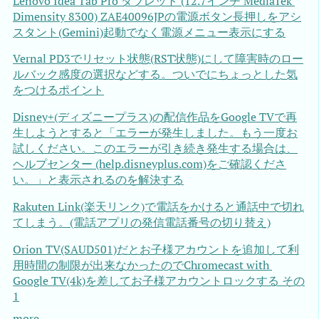
Lenovo Idea Tab Pro タブレット (12.7インチ MediaTek 
Dimensity 8300) ZAE40096JPの電源ボタン長押しをアシ
スタント(Gemini)起動でなく電源メニュー表示にする
Vernal PD3でリセット状態(RST状態)にして障害時のロー
ルバック感度の選択などする。ついでにちょっとした気
をつけるポイント
Disney+(ディズニープラス)の配信作品をGoogle TVで再
生しようとすると「エラーが発生しました。もう一度お
試しください。このエラーが引き続き発生する場合は、
ヘルプセンター (help.disneyplus.com)をご確認くださ
い。」と表示されるのを解決する
Rakuten Link(楽天リンク)で電話をかけると通話中で切れ
てしまう。(電話アプリの発信電話番号の切り替え)
Orion TV(SAUD501)だとお子様アカウントを追加して利
用時間の制限が出来なかったのでChromecast with 
Google TV(4k)を差してお子様アカウントロックする その
1
more ...