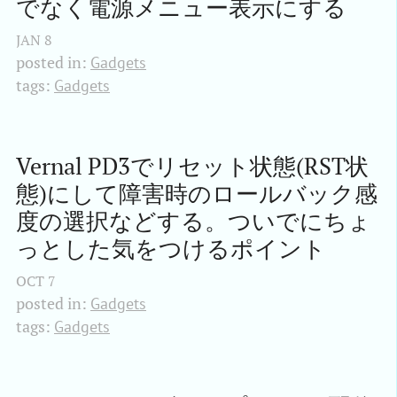
でなく電源メニュー表示にする
JAN
8
posted in:
Gadgets
tags:
Gadgets
Vernal PD3でリセット状態(RST状
態)にして障害時のロールバック感
度の選択などする。ついでにちょ
っとした気をつけるポイント
OCT
7
posted in:
Gadgets
tags:
Gadgets