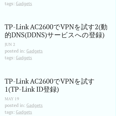
tags:
Gadgets
TP-Link AC2600でVPNを試す2(動
的DNS(DDNS)サービスへの登録)
JUN
2
posted in:
Gadgets
tags:
Gadgets
TP-Link AC2600でVPNを試す
1(TP-Link ID登録)
MAY
19
posted in:
Gadgets
tags:
Gadgets