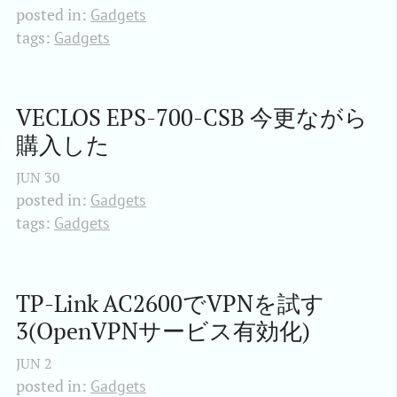
posted in:
Gadgets
tags:
Gadgets
VECLOS EPS-700-CSB 今更ながら
購入した
JUN
30
posted in:
Gadgets
tags:
Gadgets
TP-Link AC2600でVPNを試す
3(OpenVPNサービス有効化)
JUN
2
posted in:
Gadgets