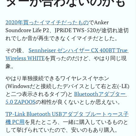
ターが合わないのかも
2020年買ったイマイチだったもの
でAnker
Soundcore Life P2、JPRiDE TWS-520が途切れ途切
れでしか音が再生できなくイマイチだとした。
その後、
Sennheiser ゼンハイザー CX 400BT True 
Wireless WHITE
を買ったのだけど、やはり同じ現
象。
やはり単独接続できるワイヤレスイヤホン
(Windowsだと接続したデバイスとして右と左(-LE)
と二つ表示されるタイプ)と
Bluetoothアダプター 
5.0 ZAPOOS
の相性が良くないとしか思えない。
TP-Link Bluetooth USBアダプタ ブルートゥース子
機 PC用
を見たところ、一緒に購入しているものと
して挙げられていたので、安いのもあり購入。