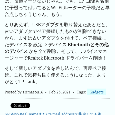
は、技適マークないじゃん。でも、TP-Linkも名前
に子機って付いてるとWi-Fi ルーターの子機だと早
合点しちゃうじゃん、もう。
とりあえず、USBアダプタを取り替えたあとだと、
古いアダプタでペア接続したものが削除できない
から、まずは古いアダプタを付けて、ペア接続し
たデバイスを 設定-> デバイス
Bluetoothとその他
のデバイス
から全て削除。そして、デバイスマネ
ージャーでRealtek Bluetooth ドライバーを削除！
そして新しいアダプタを差し込んで、再度ペア接
続。これで気持ち良く使えるようになった。あり
がとうTP-Link。
Posted by
arimasou16
Feb 23, 2021
Tags:
Gadgets
GPG鍵をReal nameまたはEmail addressで指定しても復