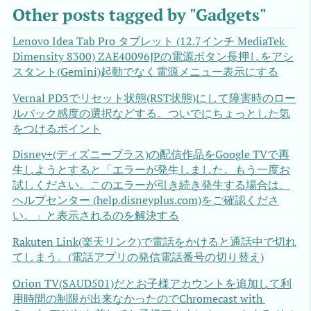
Other posts tagged by "Gadgets"
Lenovo Idea Tab Pro タブレット (12.7インチ MediaTek 
Dimensity 8300) ZAE40096JPの電源ボタン長押しをアシ
スタント(Gemini)起動でなく電源メニュー表示にする
Vernal PD3でリセット状態(RST状態)にして障害時のロー
ルバック感度の選択などする。ついでにちょっとした気
をつけるポイント
Disney+(ディズニープラス)の配信作品をGoogle TVで再
生しようとすると「エラーが発生しました。もう一度お
試しください。このエラーが引き続き発生する場合は、
ヘルプセンター (help.disneyplus.com)をご確認くださ
い。」と表示されるのを解決する
Rakuten Link(楽天リンク)で電話をかけると通話中で切れ
てしまう。(電話アプリの発信電話番号の切り替え)
Orion TV(SAUD501)だとお子様アカウントを追加して利
用時間の制限が出来なかったのでChromecast with 