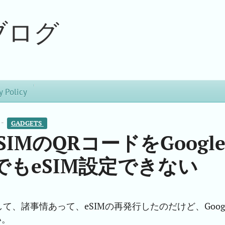
ブログ
y Policy
 -
GADGETS 
eSIMのQRコードをGoogl
もeSIM設定できない
、諸事情あって、eSIMの再発行したのだけど、Googl
い。