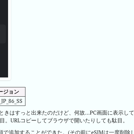
ージョン
JP_86_SS
らせたときはすっと出来たのだけど、何故…PC画面に表示し
駄目。URLコピーしてブラウザで開いたりしても駄目。
順で追加することができた。(その前にeSIMは一度削除