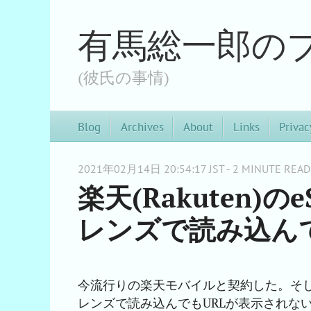
有馬総一郎の
(彼氏の事情)
Blog
Archives
About
Links
Privac
2021年02月14日 20:54:17 JST - 2 MINUTE READ
楽天(Rakuten)の
レンズで読み込んで
今流行りの楽天モバイルと契約した。そして
レンズで読み込んでもURLが表示されな