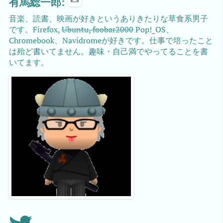
有馬総一郎:
音楽、読書、映画が好きというありきたりな草食系男子
です。Firefox,
Ubuntu, foobar2000
Pop!_OS、
Chromebook、Navidromeが好きです。仕事で培ったこと
は殆ど書いてません。趣味・自己満でやってることを書
いてます。