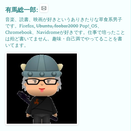
有馬総一郎:
音楽、読書、映画が好きというありきたりな草食系男子
です。Firefox,
Ubuntu, foobar2000
Pop!_OS、
Chromebook、Navidromeが好きです。仕事で培ったこと
は殆ど書いてません。趣味・自己満でやってることを書
いてます。