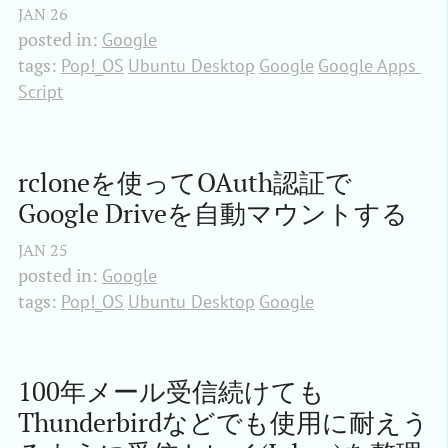
JAN
26
posted in:
Google
tags:
Pop!_OS
Ubuntu Desktop
Google
Google Apps 
Script
rcloneを使ってOAuth認証で
Google Driveを自動マウントする
JAN
25
posted in:
Google
tags:
Pop!_OS
Ubuntu Desktop
Google
100年メール受信続けても
Thunderbirdなどでも使用に耐えう