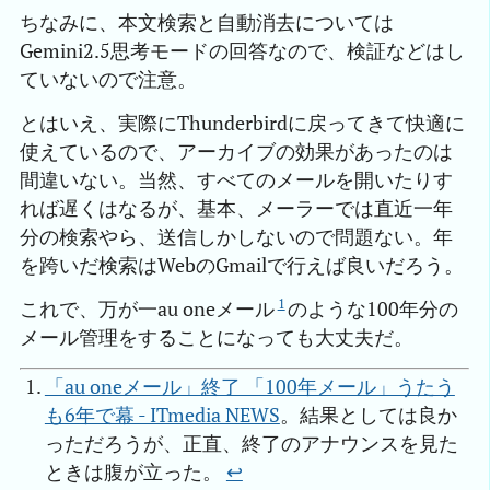
ちなみに、本文検索と自動消去については
Gemini2.5思考モードの回答なので、検証などはし
ていないので注意。
とはいえ、実際にThunderbirdに戻ってきて快適に
使えているので、アーカイブの効果があったのは
間違いない。当然、すべてのメールを開いたりす
れば遅くはなるが、基本、メーラーでは直近一年
分の検索やら、送信しかしないので問題ない。年
を跨いだ検索はWebのGmailで行えば良いだろう。
1
これで、万が一au oneメール
のような100年分の
メール管理をすることになっても大丈夫だ。
「au oneメール」終了 「100年メール」うたう
も6年で幕 - ITmedia NEWS
。結果としては良か
っただろうが、正直、終了のアナウンスを見た
ときは腹が立った。
↩︎