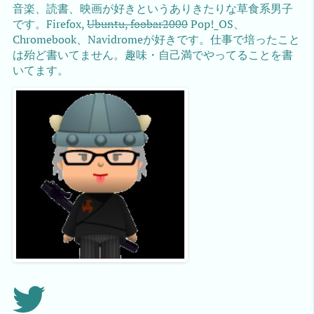
音楽、読書、映画が好きというありきたりな草食系男子
です。Firefox,
Ubuntu, foobar2000
Pop!_OS、
Chromebook、Navidromeが好きです。仕事で培ったこと
は殆ど書いてません。趣味・自己満でやってることを書
いてます。