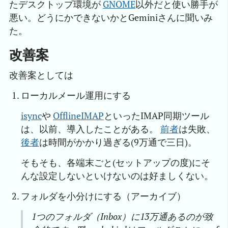
たデスクトップ環境が
GNOME
以外だと使い勝手が
悪い。どうにかできないかとGeminiさんに聞いみ
た。
改善案
改善案としては
ローカルメール運用にする
isync
や
OfflineIMAP
といったIMAP同期ツール
は、以前、導入したことがある。
前者
は失敗、
後者
は時間がかかり過ぎる(9万通で三日)。
そもそも、各端末ごと(セットアップの度)にそ
んな設定しないといけないのは好ましくない。
フォルダを小分けにする（アーカイブ）
1つのフォルダ（Inbox）に13万通あるのが致