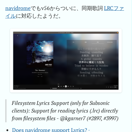
navidrome
でもv56からついに、同期歌詞
LRCファ
イル
に対応したようだ。
Filesystem Lyrics Support (only for Subsonic
clients): Support for reading lyrics (.lrc) directly
from filesystem files - @kgarner7 (#2897, #3997)
Does navidrome support Lyrics? · 