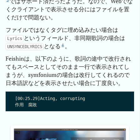
ではサポート済だったようだ。なので、Webでな
くクライアントで表示させる分にはファイルを置
くだけで問題ない。
ファイルではなくタグに埋め込みたい場合は
というフィールド、非同期歌詞の場合は
Lyrics
4
となる
。
UNSYNCEDLYRICS
Feishinは、以下のように、歌詞の途中で改行され
てもスペースとしてそのまま一行で表示されてし
まうが、symfoniumの場合は改行してくれるので
日本語訳などを表示させたい場合に丁度良い。
[00:25.29]Acting, corrupting
