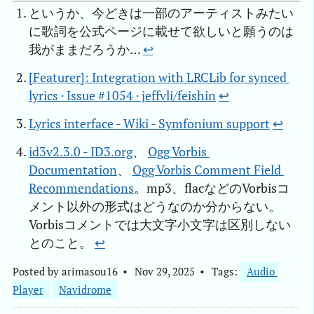
というか、今どきは一部のアーティストみたい
に歌詞を公式ページに載せて欲しいと願うのは
我がままだろうか…
↩︎
[Featurer]: Integration with LRCLib for synced 
lyrics · Issue #1054 · jeffvli/feishin
↩︎
Lyrics interface - Wiki - Symfonium support
↩︎
id3v2.3.0 - ID3.org
、
Ogg Vorbis 
Documentation
、
Ogg Vorbis Comment Field 
Recommendations
。mp3、flacなどのVorbisコ
メント以外の形式はどうなのか分からない。
Vorbisコメントでは大文字小文字は区別しない
とのこと。
↩︎
Posted by
arimasou16
Nov 29, 2025
Tags:
Audio 
Player
Navidrome