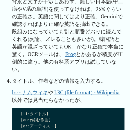
背景と文字が干渉しあわず、難しい日本語(中二
病やV系の単語)を使ってなければ、95%ぐらい
の正確さ。英語に関してはより正確。Geminiで
確認すればより正確な英語を抽出できる。
段組みになっていても割と順番どおりに読んで
くれる(勿論、ズレることも多いが)。韓国語と
英語が混ざっていてもOK。かなり正確で本当に
驚く。OCRツールは、
Frog
とかあるが精度が圧
倒的に違う。他の有料系アプリは試していな
い。
タイトル、作者などの情報を入力する。
lrc - ナムウィキ
や
LRC (file format) - Wikipedia
以外では見当たらなかったが、
[ti:タイトル]

[au:作詞/作曲]

[ar:アーティスト]
