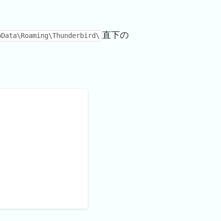
直下の
ata\Roaming\Thunderbird\