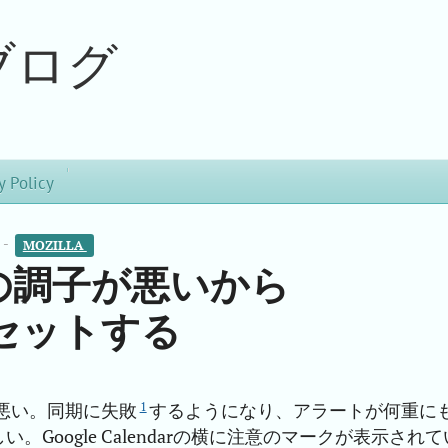
ブログ
y Policy
 -
MOZILLA 
darの調子が悪いから
をリセットする
1
子が悪い。同期に失敗
するようになり、アラートが何重に
Google Calendarの横に注意のマークが表示されて