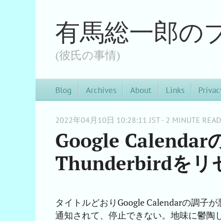
有馬総一郎の
(彼氏の事情)
Blog
Archives
About
Links
Privac
2022年04月10日 10:28:11 JST - 2 MINUTE READ
Google Calen
Thunderbird
タイトルどおりGoogle Calendarの調
通知されて、停止できない。地味に鬱陶しい。