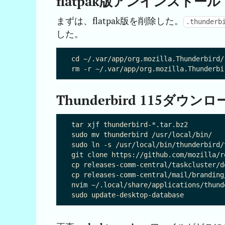
flatpak版アンインストール
まずは、flatpak版を削除した。
.thunderb
した。
cd ~/.var/app/org.mozilla.Thunderbird/

Thunderbird 115ダ
tar xjf thunderbird-*.tar.bz2

sudo mv thunderbird /usr/local/bin/

sudo ln -s /usr/local/bin/thunderbird/
git clone https://github.com/mozilla/r
cp releases-comm-central/taskcluster/d
cp releases-comm-central/mail/branding
nvim ~/.local/share/applications/th