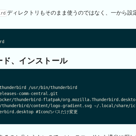
ディレクトリもそのまま使うのではなく、一から設
ird
ウンロード、インストール
thunderbird /usr/bin/thunderbird

eleases-comm-central.git

ocker/thunderbird-flatpak/org.mozilla.Thunderbird.deskto
/thunderbird/content/logo-gradient.svg ~/.local/share/ic
underbird.desktop #Iconのパスだけ変更
