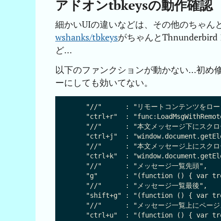
アドオンtbkeysの動作確認
細かいUIの違いなどは、その他のちゃん
wshanks/tbkeys
がちゃんとThnunderbi
ど…
以下のファンクションが動かない…初め
ーにしても効いてない。
    "//"      : "リモートコンテンツをロード
    "ctrl+r"  : "func:LoadMsgWithRemote
    "//"      : "本文メッセージ下にスクロ
    "ctrl+j"  : "window.document.getEl
    "//"      : "本文メッセージ上にスクロ
    "ctrl+k"  : "window.document.getEl
    "//"      : "メッセージ一覧先頭",

    "g"       : "(function () { var tr
    "//"      : "メッセージ一覧最後",

    "shift+g" : "(function () { var tr
    "//"      : "メッセージ一覧上にページ
    "ctrl+u"  : "(function () { var tr