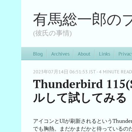
有馬総一郎の
(彼氏の事情)
Blog
Archives
About
Links
Privac
2023年07月14日 06:51:53 JST - 4 MINUTE READ
Thunderbird 1
ルして試してみる
アイコンとUIが刷新されるというThunderb
でも胸熱。まだかまだかと待っているの