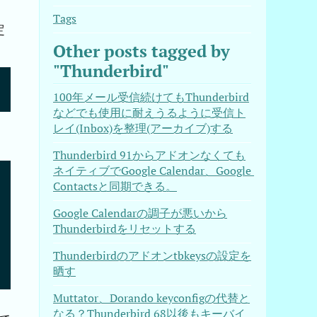
Tags
定
Other posts tagged by
"Thunderbird"
100年メール受信続けてもThunderbird
などでも使用に耐えうるように受信ト
レイ(Inbox)を整理(アーカイブ)する
Thunderbird 91からアドオンなくても
ネイティブでGoogle Calendar、Google 
Contactsと同期できる。
Google Calendarの調子が悪いから
Thunderbirdをリセットする
p ~/.local/share/applications/thunderbird.desktop

ons/hicolor/scalable/apps/thunderbird.svg

Thunderbirdのアドオンtbkeysの設定を
晒す
Muttator、Dorando keyconfigの代替と
なる？Thunderbird 68以後もキーバイ