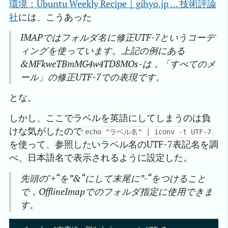
環境：Ubuntu Weekly Recipe｜gihyo.jp … 技術評論
社
には、こうあった
IMAPではフォルダ名に修正UTF-7というコーデ
ィングを使っています。上記の例にある
&MFkweTBmMG4w4TD8MOs-は，「⁠すべてのメ
ール」の修正UTF-7での表現です。
とな。
しかし、ここでラベルを英語にしてしまうのは負
けな気がしたので
echo "ラベル名" | iconv -t UTF-7
を使って、参照したいラベル名のUTF-7表記名を調
べ、日本語名で表示されるように設定した。
先頭の"+“を”&“にして末尾に”-“をつけること
で，OfflineImapでのフォルダ指定に使用できま
す。