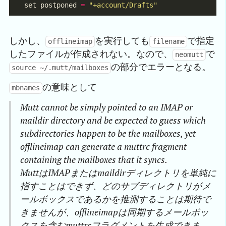
set postponed 
=
"+account/Drafts"
しかし、
を実行しても
で指定
offlineimap
filename
したファイルが作成されない。なので、
で
neomutt
の部分でエラーとなる。
source ~/.mutt/mailboxes
の意味として
mbnames
Mutt cannot be simply pointed to an IMAP or
maildir directory and be expected to guess which
subdirectories happen to be the mailboxes, yet
offlineimap can generate a muttrc fragment
containing the mailboxes that it syncs.
MuttはIMAPまたはmaildirディレクトリを単純に
指すことはできず、どのサブディレクトリがメ
ールボックスであるかを推測することは期待で
きませんが、offlineimapは同期するメールボッ
クスを含むmuttrcフラグメントを生成できま