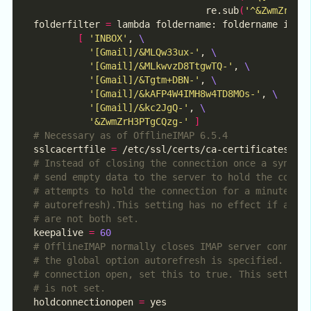
                               re.sub
(
'^&ZwmZrH3P
folderfilter 
=
 lambda foldername: foldername in 
[
'INBOX'
, 
'[Gmail]/&MLQw33ux-'
, 
'[Gmail]/&MLkwvzD8TtgwTQ-'
, 
'[Gmail]/&Tgtm+DBN-'
, 
'[Gmail]/&kAFP4W4IMH8w4TD8MOs-'
, 
'[Gmail]/&kc2JgQ-'
, 
'&ZwmZrH3PTgCQzg-'
]
# Necessary as of OfflineIMAP 6.5.4
sslcacertfile 
=
# Instead of closing the connection once a sync i
# send empty data to the server to hold the conne
# attempts to hold the connection for a minute be
# autorefresh).This setting has no effect if auto
# are not both set.
keepalive 
=
60
# OfflineIMAP normally closes IMAP server connect
# the global option autorefresh is specified.  If
# connection open, set this to true. This setting
# is not set.
holdconnectionopen 
=