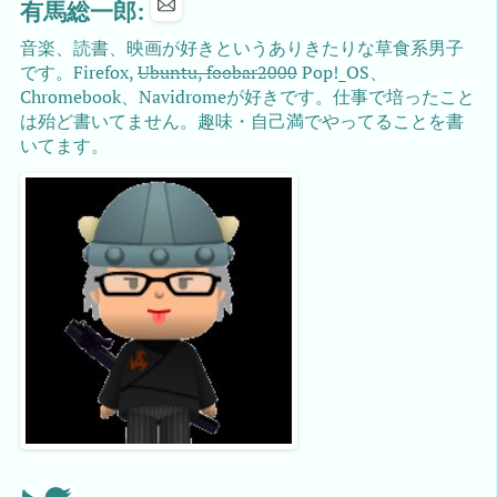
有馬総一郎:
音楽、読書、映画が好きというありきたりな草食系男子
です。Firefox,
Ubuntu, foobar2000
Pop!_OS、
Chromebook、Navidromeが好きです。仕事で培ったこと
は殆ど書いてません。趣味・自己満でやってることを書
いてます。