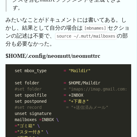
す。
みたいなことがドキュメントには書いてある。し
かし、結果として自分の場合は
セクショ
[mbnames]
ンの記述は不要で、
の部
source ~/.mutt/mailboxes
分も必要なかった。
$HOME/.config/neomutt/neomuttrc
set mbox_type       
=
"Maildir"
set folder          
=
 $HOME/Maildir              
#set folder         = "imaps://imap.gmail.com:993
set spoolfile       
=
set postponed       
=
"+下書き"
#set record          = "+送信済みメール"
unset signature                                  
mailboxes 
=
INBOX 
=
"ゴミ箱"
=
"スター付き"