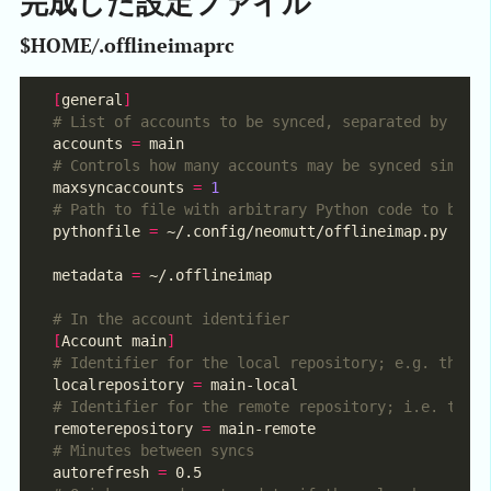
完成した設定ファイル
$HOME/.offlineimaprc
[
general
]
# List of accounts to be synced, separated by a c
accounts 
=
# Controls how many accounts may be synced simult
maxsyncaccounts 
=
1
# Path to file with arbitrary Python code to be l
pythonfile 
=
metadata 
=
# In the account identifier
[
Account main
]
# Identifier for the local repository; e.g. the m
localrepository 
=
# Identifier for the remote repository; i.e. the 
remoterepository 
=
# Minutes between syncs
autorefresh 
=