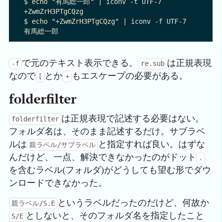
$ echo "有馬総一郎" | iconv -t UTF-7

+ZwmZrH3PTgCQzg

$ echo "+ZwmZrH3PTgCQzg" | iconv -f UTF-7

で元のテキスト表示できる。
は正規表現
-f
re.sub
なので
とか
もエスケープの必要がある。
[
+
folderfilter
は正規表現で記述する必要はない。
folderfilter
フォルダ名は、そのまま記述するだけ。サブラベ
ルは
と指定すれば良い。はずな
親ラベル/サブラベル
んだけど、一点、解決できなかったのがドット
.
を含むラベル(フォルダ)がどうしても望む形でダウ
ンロードできなかった。
というラベルだったのだけど、何故か
親ラベル/S.E
としないと、そのフォルダ名を指定したこと
S/E