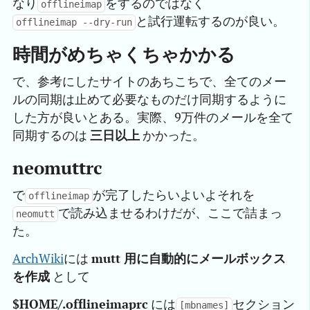
なり
をするのではなく
offlineimap
と試行運転するのが良い。
offlineimap --dry-run
時間がめちゃくちゃかかる
で、参考にしたサイトのあちこちで、全てのメー
ルの同期は止めて必要なものだけ同期するように
した方が良いとある。実際、9万件のメールを全て
同期するのは
三日以上
かかった。
neomuttrc
で
が完了したらいよいよそれを
offlineimap
で読み込ませるわけだが、ここで詰まっ
neomutt
た。
ArchWiki
には
mutt 用に自動的にメールボックス
を作成
として
$HOME/.offlineimaprc
には
セクション
[mbnames]