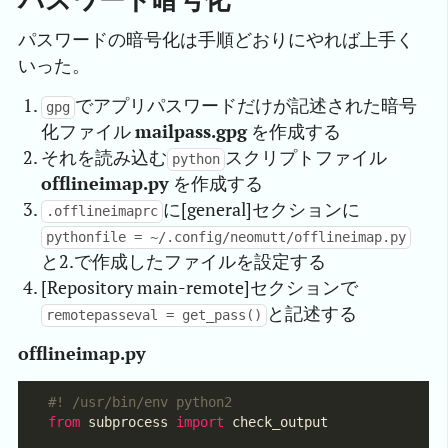
パスワードの暗号化は手順どおりにやれば上手く
いった。
でアプリパスワードだけが記述された暗号
gpg
化ファイル
mailpass.gpg
を作成する
それを読み込む
スクリプトファイル
python
offlineimap.py
を作成する
に[general]セクションに
.offlineimaprc
pythonfile = ~/.config/neomutt/offlineimap.py
と2.で作成したファイルを設定する
[Repository main-remote]セクションで
と記述する
remotepasseval = get_pass()
offlineimap.py
#! /usr/bin/env python2
from
 subprocess 
import