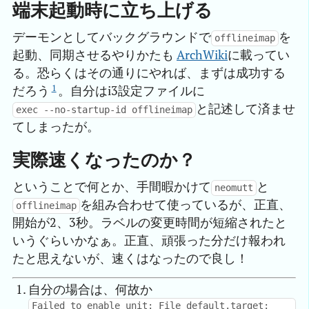
端末起動時に立ち上げる
デーモンとしてバックグラウンドで
を
offlineimap
起動、同期させるやりかたも
ArchWiki
に載ってい
る。恐らくはその通りにやれば、まずは成功する
1
だろう
。自分はi3設定ファイルに
と記述して済ませ
exec --no-startup-id offlineimap
てしまったが。
実際速くなったのか？
ということで何とか、手間暇かけて
と
neomutt
を組み合わせて使っているが、正直、
offlineimap
開始が2、3秒。ラベルの変更時間が短縮されたと
いうぐらいかなぁ。正直、頑張った分だけ報われ
たと思えないが、速くはなったので良し！
自分の場合は、何故か
Failed to enable unit: File default.target: