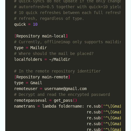
# Quick-syncs do not update if the only changes w
# autorefresh=0.5 together with quick=10 yields
# 10 quick refreshes between each full refresh, w
# refresh, regardless of type.
quick 
=
10
[
Repository main-local
]
# Currently, offlineimap only supports maildir an
type 
=
# Where should the mail be placed?
localfolders 
=
# In the remote repository identifier
[
Repository main-remote
]
type 
=
remoteuser 
=
# Decrypt and read the encrypted password
remotepasseval 
=
 get_pass
()
nametrans 
=
 lambda foldername: re.sub
(
'^\[Gmail\]
                               re.sub
(
'^\[Gmail\]
                               re.sub
(
'^\[Gmail\]
                               re.sub
(
'^\[Gmail\]
                               re.sub
(
'^\[Gmail\]