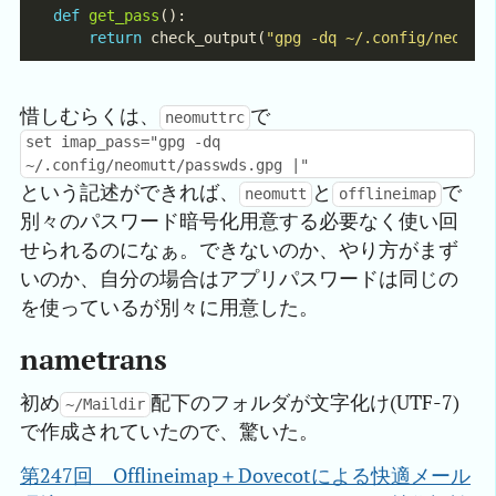
def
get_pass
return
 check_output(
"gpg -dq ~/.config/neomut
惜しむらくは、
で
neomuttrc
set imap_pass="gpg -dq
~/.config/neomutt/passwds.gpg |"
という記述ができれば、
と
で
neomutt
offlineimap
別々のパスワード暗号化用意する必要なく使い回
せられるのになぁ。できないのか、やり方がまず
いのか、自分の場合はアプリパスワードは同じの
を使っているが別々に用意した。
nametrans
初め
配下のフォルダが文字化け(UTF-7)
~/Maildir
で作成されていたので、驚いた。
第247回　Offlineimap＋Dovecotによる快適メール