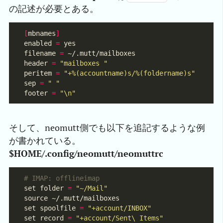
の記述が必要とある。
[
mbnames
]
enabled 
=
filename 
=
header 
=
"mailboxes "
peritem 
=
"+%(accountname)s/%(foldername)s"
sep 
=
" "
footer 
=
"\n"
そして、neomutt側でも以下を追記するような例
が書かれている。
$HOME/.config/neomutt/neomuttrc
# IMAP: offlineimap
set folder 
=
"~/Mail"
set spoolfile 
=
"+account/INBOX"
set record 
=
"+account/Sent\ Items"