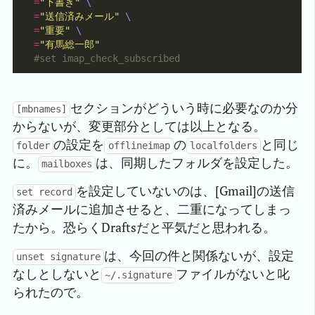
=
"下書き"
=
"送信済みメール"
=
"重要"
=
"有馬総一郎"
#set imap_check_subscribed                  
セクションがどういう時に必要なのか分
[mbnames]
からないが、変更部分としては以上となる。
の設定を
の
と同じ
folder
offlineimap
localfolders
に。
は、同期したフォルダを設定した。
mailboxes
を設定していないのは、[Gmail]の送信
set record
済みメールに追加させると、二重になってしまっ
たから。恐らくDraftsだと平気だと思われる。
は、今回の件と関係ないが、設定
unset signature
なしとしないと
ファイルがないと叱
~/.signature
られたので。