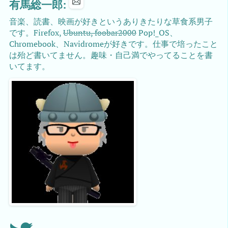
有馬総一郎:
音楽、読書、映画が好きというありきたりな草食系男子
です。Firefox,
Ubuntu, foobar2000
Pop!_OS、
Chromebook、Navidromeが好きです。仕事で培ったこと
は殆ど書いてません。趣味・自己満でやってることを書
いてます。